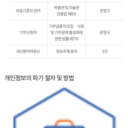
박물관 및 미술관
자료기증자 관리
준영구
진흥법 제8조
기부금품의 모집ㆍ사용
기부신청자
및 기부문화 활성화에
준영구
관한 법률 제7조
국민참여자문단
정보주체 동의
1년
개인정보의 파기 절차 및 방법