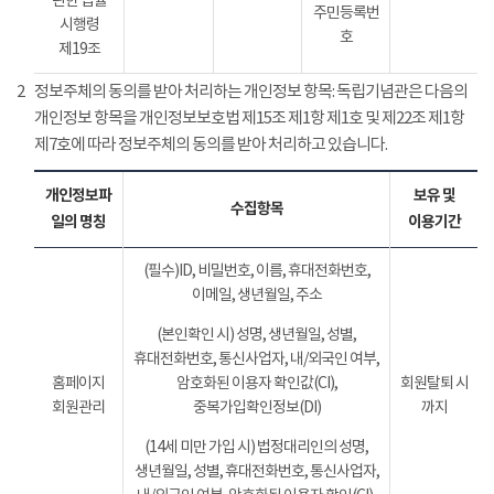
관한 법률
주민등록번
시행령
호
제19조
2
정보주체의 동의를 받아 처리하는 개인정보 항목: 독립기념관은 다음의
개인정보 항목을 개인정보보호법 제15조 제1항 제1호 및 제22조 제1항
제7호에 따라 정보주체의 동의를 받아 처리하고 있습니다.
개인정보파
보유 및
수집항목
일의 명칭
이용기간
(필수)ID, 비밀번호, 이름, 휴대전화번호,
이메일, 생년월일, 주소
(본인확인 시) 성명, 생년월일, 성별,
휴대전화번호, 통신사업자, 내/외국인 여부,
홈페이지
암호화된 이용자 확인값(CI),
회원탈퇴 시
회원관리
중복가입확인정보(DI)
까지
(14세 미만 가입 시) 법정대리인의 성명,
생년월일, 성별, 휴대전화번호, 통신사업자,