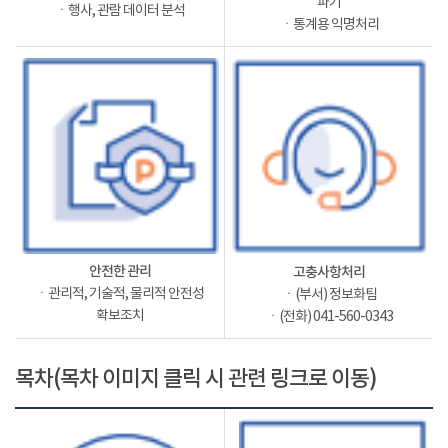
파기
ㆍ행사, 관람 데이터 분석
ㆍ통계용 익명처리
안전한 관리
고충사항처리
ㆍ관리적, 기술적, 물리적 안전성
ㆍ(부서) 정보화팀
확보조치
ㆍ(전화) 041-560-0343
목차(목차 이미지 클릭 시 관련 링크로 이동)