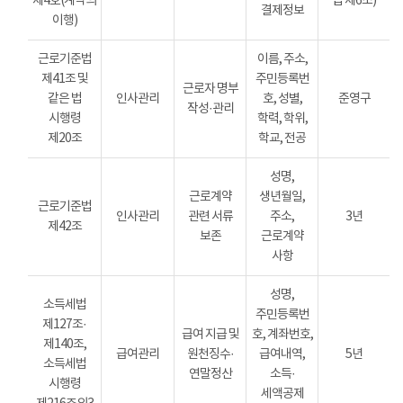
제4호(계약의
법 제6조)
결제정보
이행)
근로기준법
이름, 주소,
제41조 및
주민등록번
근로자 명부
같은 법
인사관리
호, 성별,
준영구
작성·관리
시행령
학력, 학위,
제20조
학교, 전공
성명,
근로계약
생년월일,
근로기준법
인사관리
관련 서류
주소,
3년
제42조
보존
근로계약
사항
성명,
소득세법
주민등록번
제127조·
급여 지급 및
호, 계좌번호,
제140조,
급여관리
원천징수·
급여내역,
5년
소득세법
연말정산
소득·
시행령
세액공제