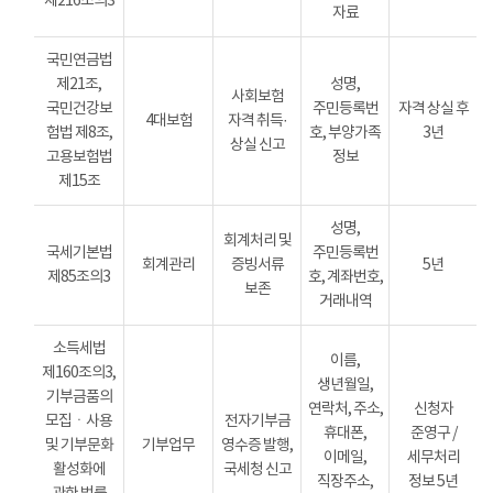
제216조의3
자료
국민연금법
제21조,
성명,
사회보험
국민건강보
주민등록번
자격 상실 후
4대보험
자격 취득·
험법 제8조,
호, 부양가족
3년
상실 신고
고용보험법
정보
제15조
성명,
회계처리 및
국세기본법
주민등록번
회계관리
증빙서류
5년
제85조의3
호, 계좌번호,
보존
거래내역
소득세법
이름,
제160조의3,
생년월일,
기부금품의
연락처, 주소,
신청자
모집ㆍ사용
전자기부금
휴대폰,
준영구 /
및 기부문화
기부업무
영수증 발행,
이메일,
세무처리
활성화에
국세청 신고
직장주소,
정보 5년