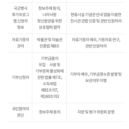
국군병사
정보주체 동의,
휴가프로그
나라사랑
현충시설 기념관 안내 앱을 이용한
램 신청자
정신함양을 위한
전시관 관람 인증 및 관련 민원처리
정보
상호협력 협약
자료기증자
박물관 및 미술관
자료기증자 예우, 기증자료 연구,
관리
진흥법 제8조
관련 민원처리
기부금품의
모집ㆍ사용 및
기부문화 활성화에
기부자 예우, 기부금영수증 발행 및
기부신청자
관한 법률 제7조,
보관의무 이행
소득세법
제81조의7,
제160조의3
국민참여자
정보주체 동의
자문 및 평가 위원회 운영
문단