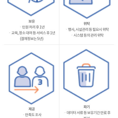
보유
위탁
ㆍ민원 처리 후 1년
ㆍ행사, 시설관리 등 필요시 위탁
ㆍ교육, 장소 대여 등 서비스 후 1년
ㆍ시스템 등의 관리 위탁
(결재정보는 5년)
파기
제공
ㆍ데이터 서류 등 보유기간 만료 후
ㆍ만족도 조사