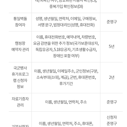
내/외국인 여부, 암호화된 이용자 확인(CI),
중복가입 확인정보(DI)
통일벽돌
성명, 생년월일, 연락처, 이메일, 구매정보,
준영구
참여자
서명 문구, 법정대리인(성명, 휴대전화)
이름, 휴대전화번호, 예약내역, 차량번호,
캠핑장
요금 감면을 위한 추가 정보(국가보훈대상자,
5년
예약자 관리
독립유공자, 5.18유공자, 기초생활수급자,
장애인 포함 여부)
국군병사
이름, 생년월일, 이메일주소, 군인정보(구분,
휴가프로그
소속부대(소대), 계급), 군번, 휴대폰번호,
2년
램 신청자
휴가기간
정보
자료기증자
이름, 생년월일, 연락처, 주소
준영구
관리
신청자
이름, 생년월일, 연락처, 주소, 휴대폰,
준영구
기부신청자