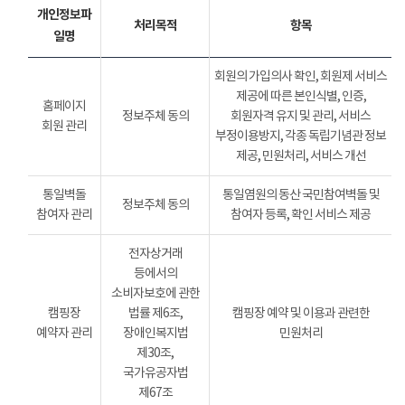
개인정보파
처리목적
항목
일명
회원의 가입의사 확인, 회원제 서비스
제공에 따른 본인식별, 인증,
홈페이지
정보주체 동의
회원자격 유지 및 관리, 서비스
회원 관리
부정이용방지, 각종 독립기념관 정보
제공, 민원처리, 서비스 개선
통일벽돌
통일염원의 동산 국민참여벽돌 및
정보주체 동의
참여자 관리
참여자 등록, 확인 서비스 제공
전자상거래
등에서의
소비자보호에 관한
캠핑장
법률 제6조,
캠핑장 예약 및 이용과 관련한
예약자 관리
장애인복지법
민원처리
제30조,
국가유공자법
제67조