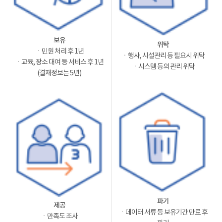
보유
위탁
ㆍ민원 처리 후 1년
ㆍ행사, 시설관리 등 필요시 위탁
ㆍ교육, 장소 대여 등 서비스 후 1년
ㆍ시스템 등의 관리 위탁
(결재정보는 5년)
파기
제공
ㆍ데이터 서류 등 보유기간 만료 후
ㆍ만족도 조사