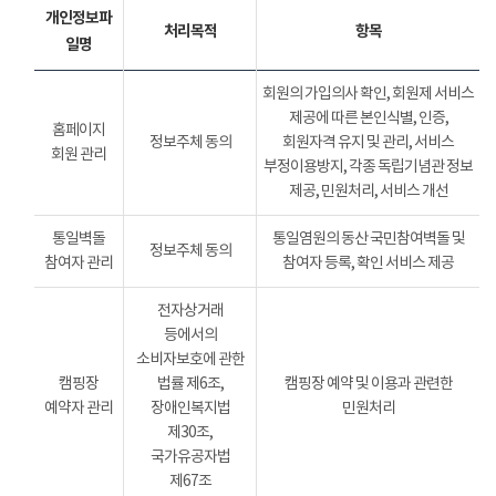
개인정보파
처리목적
항목
일명
회원의 가입의사 확인, 회원제 서비스
제공에 따른 본인식별, 인증,
홈페이지
정보주체 동의
회원자격 유지 및 관리, 서비스
회원 관리
부정이용방지, 각종 독립기념관 정보
제공, 민원처리, 서비스 개선
통일벽돌
통일염원의 동산 국민참여벽돌 및
정보주체 동의
참여자 관리
참여자 등록, 확인 서비스 제공
전자상거래
등에서의
소비자보호에 관한
캠핑장
법률 제6조,
캠핑장 예약 및 이용과 관련한
예약자 관리
장애인복지법
민원처리
제30조,
국가유공자법
제67조