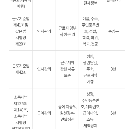
제4호(계약의
법 제6조)
결제정보
이행)
근로기준법
이름, 주소,
제41조 및
주민등록번
근로자 명부
같은 법
인사관리
호, 성별,
준영구
작성·관리
시행령
학력, 학위,
제20조
학교, 전공
성명,
근로계약
생년월일,
근로기준법
인사관리
관련 서류
주소,
3년
제42조
보존
근로계약
사항
성명,
소득세법
주민등록번
제127조·
급여 지급 및
호, 계좌번호,
제140조,
급여관리
원천징수·
급여내역,
5년
소득세법
연말정산
소득·
시행령
세액공제