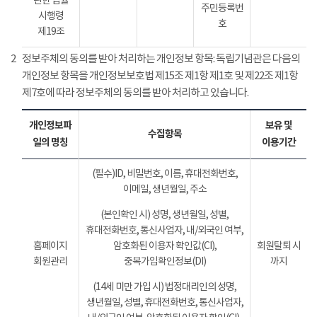
관한 법률
주민등록번
시행령
호
제19조
2
정보주체의 동의를 받아 처리하는 개인정보 항목: 독립기념관은 다음의
개인정보 항목을 개인정보보호법 제15조 제1항 제1호 및 제22조 제1항
제7호에 따라 정보주체의 동의를 받아 처리하고 있습니다.
개인정보파
보유 및
수집항목
일의 명칭
이용기간
(필수)ID, 비밀번호, 이름, 휴대전화번호,
이메일, 생년월일, 주소
(본인확인 시) 성명, 생년월일, 성별,
휴대전화번호, 통신사업자, 내/외국인 여부,
홈페이지
암호화된 이용자 확인값(CI),
회원탈퇴 시
회원관리
중복가입확인정보(DI)
까지
(14세 미만 가입 시) 법정대리인의 성명,
생년월일, 성별, 휴대전화번호, 통신사업자,