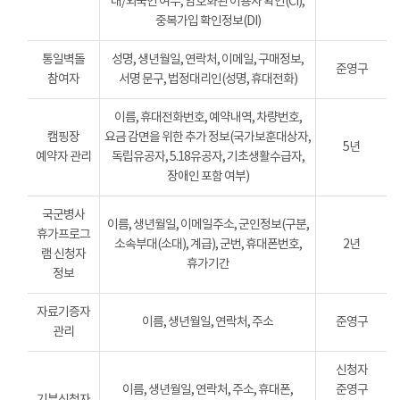
내/외국인 여부, 암호화된 이용자 확인(CI),
중복가입 확인정보(DI)
통일벽돌
성명, 생년월일, 연락처, 이메일, 구매정보,
준영구
참여자
서명 문구, 법정대리인(성명, 휴대전화)
이름, 휴대전화번호, 예약내역, 차량번호,
캠핑장
요금 감면을 위한 추가 정보(국가보훈대상자,
5년
예약자 관리
독립유공자, 5.18유공자, 기초생활수급자,
장애인 포함 여부)
국군병사
이름, 생년월일, 이메일주소, 군인정보(구분,
휴가프로그
소속부대(소대), 계급), 군번, 휴대폰번호,
2년
램 신청자
휴가기간
정보
자료기증자
이름, 생년월일, 연락처, 주소
준영구
관리
신청자
이름, 생년월일, 연락처, 주소, 휴대폰,
준영구
기부신청자