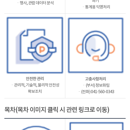
파기
ㆍ행사, 관람 데이터 분석
ㆍ통계용 익명처리
안전한 관리
고충사항처리
ㆍ관리적, 기술적, 물리적 안전성
ㆍ(부서) 정보화팀
확보조치
ㆍ(전화) 041-560-0343
목차(목차 이미지 클릭 시 관련 링크로 이동)