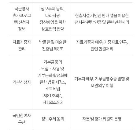
국군병사
정보주체 동의,
휴가프로그
나라사랑
현충시설 기념관 안내 앱을 이용한
램 신청자
정신함양을 위한
전시관 관람 인증 및 관련 민원처리
정보
상호협력 협약
자료기증자
박물관 및 미술관
자료기증자 예우, 기증자료 연구,
관리
진흥법 제8조
관련 민원처리
기부금품의
모집ㆍ사용 및
기부문화 활성화에
기부자 예우, 기부금영수증 발행 및
기부신청자
관한 법률 제7조,
보관의무 이행
소득세법
제81조의7,
제160조의3
국민참여자
정보주체 동의
자문 및 평가 위원회 운영
문단