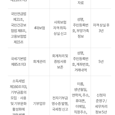
제216조의3
자료
국민연금법
제21조,
성명,
사회보험
국민건강보
주민등록번
자격 상실 후
4대보험
자격 취득·
험법 제8조,
호, 부양가족
3년
상실 신고
고용보험법
정보
제15조
성명,
회계처리 및
국세기본법
주민등록번
회계관리
증빙서류
5년
제85조의3
호, 계좌번호,
보존
거래내역
소득세법
이름,
제160조의3,
생년월일,
기부금품의
연락처, 주소,
신청자
모집ㆍ사용
전자기부금
휴대폰,
준영구 /
및 기부문화
기부업무
영수증 발행,
이메일,
세무처리
활성화에
국세청 신고
직장주소,
정보 5년