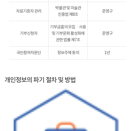
박물관 및 미술관
자료기증자 관리
준영구
진흥법 제8조
기부금품의 모집ㆍ사용
기부신청자
및 기부문화 활성화에
준영구
관한 법률 제7조
국민참여자문단
정보주체 동의
1년
개인정보의 파기 절차 및 방법