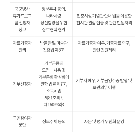
국군병사
정보주체 동의,
휴가프로그
나라사랑
현충시설 기념관 안내 앱을 이용한
램 신청자
정신함양을 위한
전시관 관람 인증 및 관련 민원처리
정보
상호협력 협약
자료기증자
박물관 및 미술관
자료기증자 예우, 기증자료 연구,
관리
진흥법 제8조
관련 민원처리
기부금품의
모집ㆍ사용 및
기부문화 활성화에
기부자 예우, 기부금영수증 발행 및
기부신청자
관한 법률 제7조,
보관의무 이행
소득세법
제81조의7,
제160조의3
국민참여자
정보주체 동의
자문 및 평가 위원회 운영
문단