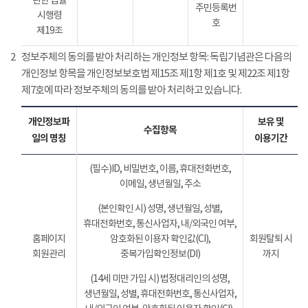
관한 법률
주민등록번
시행령
호
제19조
2
정보주체의 동의를 받아 처리하는 개인정보 항목: 독립기념관은 다음의
개인정보 항목을 개인정보보호법 제15조 제1항 제1호 및 제22조 제1항
제7호에 따라 정보주체의 동의를 받아 처리하고 있습니다.
개인정보파
보유 및
수집항목
일의 명칭
이용기간
(필수)ID, 비밀번호, 이름, 휴대전화번호,
이메일, 생년월일, 주소
(본인확인 시) 성명, 생년월일, 성별,
휴대전화번호, 통신사업자, 내/외국인 여부,
홈페이지
암호화된 이용자 확인값(CI),
회원탈퇴 시
회원관리
중복가입확인정보(DI)
까지
(14세 미만 가입 시) 법정대리인의 성명,
생년월일, 성별, 휴대전화번호, 통신사업자,