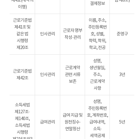
제4호(계약의
법 제6조)
결제정보
이행)
근로기준법
이름, 주소,
제41조 및
주민등록번
근로자 명부
같은 법
인사관리
호, 성별,
준영구
작성·관리
시행령
학력, 학위,
제20조
학교, 전공
성명,
근로계약
생년월일,
근로기준법
인사관리
관련 서류
주소,
3년
제42조
보존
근로계약
사항
성명,
소득세법
주민등록번
제127조·
급여 지급 및
호, 계좌번호,
제140조,
급여관리
원천징수·
급여내역,
5년
소득세법
연말정산
소득·
시행령
세액공제