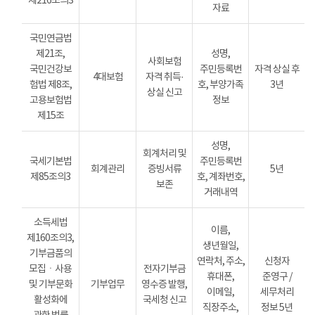
제216조의3
자료
국민연금법
제21조,
성명,
사회보험
국민건강보
주민등록번
자격 상실 후
4대보험
자격 취득·
험법 제8조,
호, 부양가족
3년
상실 신고
고용보험법
정보
제15조
성명,
회계처리 및
국세기본법
주민등록번
회계관리
증빙서류
5년
제85조의3
호, 계좌번호,
보존
거래내역
소득세법
이름,
제160조의3,
생년월일,
기부금품의
연락처, 주소,
신청자
모집ㆍ사용
전자기부금
휴대폰,
준영구 /
및 기부문화
기부업무
영수증 발행,
이메일,
세무처리
활성화에
국세청 신고
직장주소,
정보 5년