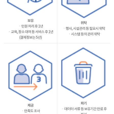
보유
위탁
ㆍ민원 처리 후 1년
ㆍ행사, 시설관리 등 필요시 위탁
ㆍ교육, 장소 대여 등 서비스 후 1년
ㆍ시스템 등의 관리 위탁
(결재정보는 5년)
파기
제공
ㆍ데이터 서류 등 보유기간 만료 후
ㆍ만족도 조사