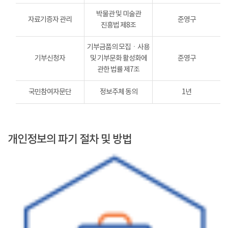
박물관 및 미술관
자료기증자 관리
준영구
진흥법 제8조
기부금품의 모집ㆍ사용
기부신청자
및 기부문화 활성화에
준영구
관한 법률 제7조
국민참여자문단
정보주체 동의
1년
개인정보의 파기 절차 및 방법