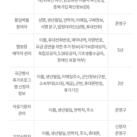
내/외국인 여부, 암호화된 이용자 확인(CI),
중복가입 확인정보(DI)
통일벽돌
성명, 생년월일, 연락처, 이메일, 구매정보,
준영구
참여자
서명 문구, 법정대리인(성명, 휴대전화)
이름, 휴대전화번호, 예약내역, 차량번호,
캠핑장
요금 감면을 위한 추가 정보(국가보훈대상자,
5년
예약자 관리
독립유공자, 5.18유공자, 기초생활수급자,
장애인 포함 여부)
국군병사
이름, 생년월일, 이메일주소, 군인정보(구분,
휴가프로그
소속부대(소대), 계급), 군번, 휴대폰번호,
2년
램 신청자
휴가기간
정보
자료기증자
이름, 생년월일, 연락처, 주소
준영구
관리
신청자
이름, 생년월일, 연락처, 주소, 휴대폰,
준영구
기부신청자