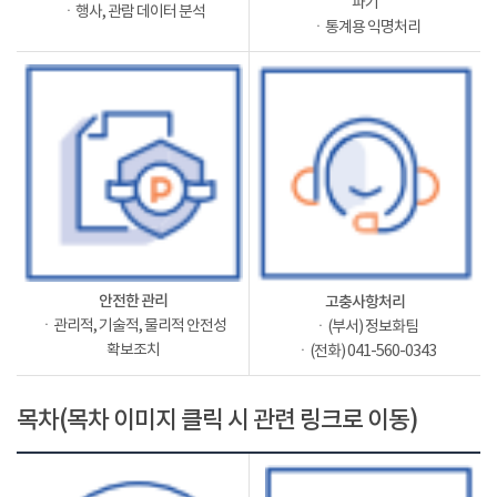
파기
ㆍ행사, 관람 데이터 분석
ㆍ통계용 익명처리
안전한 관리
고충사항처리
ㆍ관리적, 기술적, 물리적 안전성
ㆍ(부서) 정보화팀
확보조치
ㆍ(전화) 041-560-0343
목차(목차 이미지 클릭 시 관련 링크로 이동)