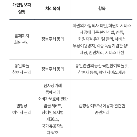
개인정보파
처리목적
항목
일명
회원의 가입의사 확인, 회원제 서비스
제공에 따른 본인식별, 인증,
홈페이지
정보주체 동의
회원자격 유지 및 관리, 서비스
회원 관리
부정이용방지, 각종 독립기념관 정보
제공, 민원처리, 서비스 개선
통일벽돌
통일염원의 동산 국민참여벽돌 및
정보주체 동의
참여자 관리
참여자 등록, 확인 서비스 제공
전자상거래
등에서의
소비자보호에 관한
캠핑장
법률 제6조,
캠핑장 예약 및 이용과 관련한
예약자 관리
장애인복지법
민원처리
제30조,
국가유공자법
제67조