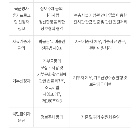
국군병사
정보주체 동의,
휴가프로그
나라사랑
현충시설 기념관 안내 앱을 이용한
램 신청자
정신함양을 위한
전시관 관람 인증 및 관련 민원처리
정보
상호협력 협약
자료기증자
박물관 및 미술관
자료기증자 예우, 기증자료 연구,
관리
진흥법 제8조
관련 민원처리
기부금품의
모집ㆍ사용 및
기부문화 활성화에
기부자 예우, 기부금영수증 발행 및
기부신청자
관한 법률 제7조,
보관의무 이행
소득세법
제81조의7,
제160조의3
국민참여자
정보주체 동의
자문 및 평가 위원회 운영
문단