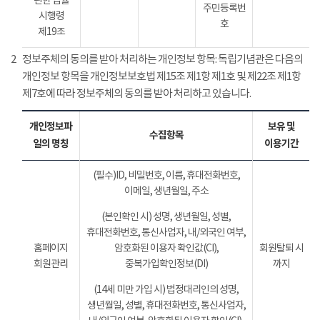
관한 법률
주민등록번
시행령
호
제19조
2
정보주체의 동의를 받아 처리하는 개인정보 항목: 독립기념관은 다음의
개인정보 항목을 개인정보보호법 제15조 제1항 제1호 및 제22조 제1항
제7호에 따라 정보주체의 동의를 받아 처리하고 있습니다.
개인정보파
보유 및
수집항목
일의 명칭
이용기간
(필수)ID, 비밀번호, 이름, 휴대전화번호,
이메일, 생년월일, 주소
(본인확인 시) 성명, 생년월일, 성별,
휴대전화번호, 통신사업자, 내/외국인 여부,
홈페이지
암호화된 이용자 확인값(CI),
회원탈퇴 시
회원관리
중복가입확인정보(DI)
까지
(14세 미만 가입 시) 법정대리인의 성명,
생년월일, 성별, 휴대전화번호, 통신사업자,