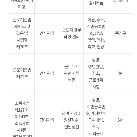
제4호(계약의
법 제6조)
결제정보
이행)
근로기준법
이름, 주소,
제41조 및
주민등록번
근로자 명부
같은 법
인사관리
호, 성별,
준영구
작성·관리
시행령
학력, 학위,
제20조
학교, 전공
성명,
근로계약
생년월일,
근로기준법
인사관리
관련 서류
주소,
3년
제42조
보존
근로계약
사항
성명,
소득세법
주민등록번
제127조·
급여 지급 및
호, 계좌번호,
제140조,
급여관리
원천징수·
급여내역,
5년
소득세법
연말정산
소득·
시행령
세액공제