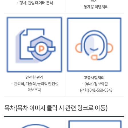
파기
ㆍ행사, 관람 데이터 분석
ㆍ통계용 익명처리
안전한 관리
고충사항처리
ㆍ관리적, 기술적, 물리적 안전성
ㆍ(부서) 정보화팀
확보조치
ㆍ(전화) 041-560-0343
목차(목차 이미지 클릭 시 관련 링크로 이동)