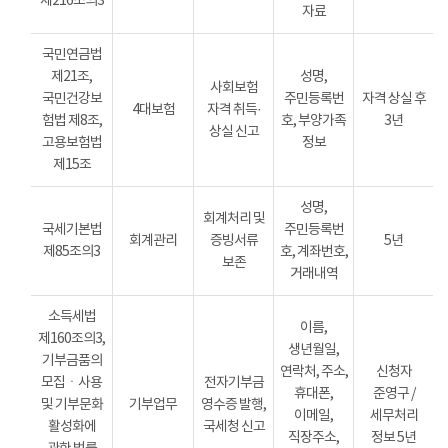
제216조의3
자료
국민연금법
제21조,
성명,
사회보험
국민건강보
주민등록번
자격 상실 후
4대보험
자격 취득·
험법 제8조,
호, 부양가족
3년
상실 신고
고용보험법
정보
제15조
성명,
회계처리 및
국세기본법
주민등록번
회계관리
증빙서류
5년
제85조의3
호, 계좌번호,
보존
거래내역
소득세법
이름,
제160조의3,
생년월일,
기부금품의
연락처, 주소,
신청자
모집ㆍ사용
전자기부금
휴대폰,
준영구 /
및 기부문화
기부업무
영수증 발행,
이메일,
세무처리
활성화에
국세청 신고
직장주소,
정보 5년