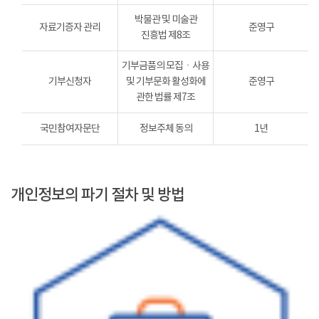
박물관 및 미술관
자료기증자 관리
준영구
진흥법 제8조
기부금품의 모집ㆍ사용
기부신청자
및 기부문화 활성화에
준영구
관한 법률 제7조
국민참여자문단
정보주체 동의
1년
개인정보의 파기 절차 및 방법