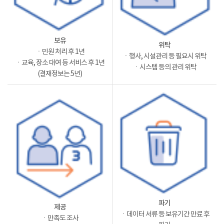
보유
위탁
ㆍ민원 처리 후 1년
ㆍ행사, 시설관리 등 필요시 위탁
ㆍ교육, 장소 대여 등 서비스 후 1년
ㆍ시스템 등의 관리 위탁
(결재정보는 5년)
파기
제공
ㆍ데이터 서류 등 보유기간 만료 후
ㆍ만족도 조사