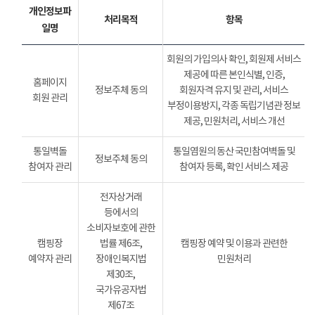
개인정보파
처리목적
항목
일명
회원의 가입의사 확인, 회원제 서비스
제공에 따른 본인식별, 인증,
홈페이지
정보주체 동의
회원자격 유지 및 관리, 서비스
회원 관리
부정이용방지, 각종 독립기념관 정보
제공, 민원처리, 서비스 개선
통일벽돌
통일염원의 동산 국민참여벽돌 및
정보주체 동의
참여자 관리
참여자 등록, 확인 서비스 제공
전자상거래
등에서의
소비자보호에 관한
캠핑장
법률 제6조,
캠핑장 예약 및 이용과 관련한
예약자 관리
장애인복지법
민원처리
제30조,
국가유공자법
제67조