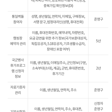
내/외국인 여부, 암호화된 이용자 확인(CI),
중복가입 확인정보(DI)
통일벽돌
성명, 생년월일, 연락처, 이메일, 구매정보,
준영구
참여자
서명 문구, 법정대리인(성명, 휴대전화)
이름, 휴대전화번호, 예약내역, 차량번호,
캠핑장
요금 감면을 위한 추가 정보(국가보훈대상자,
5년
예약자 관리
독립유공자, 5.18유공자, 기초생활수급자,
장애인 포함 여부)
국군병사
이름, 생년월일, 이메일주소, 군인정보(구분,
휴가프로그
소속부대(소대), 계급), 군번, 휴대폰번호,
2년
램 신청자
휴가기간
정보
자료기증자
이름, 생년월일, 연락처, 주소
준영구
관리
신청자
이름, 생년월일, 연락처, 주소, 휴대폰,
준영구
기부신청자