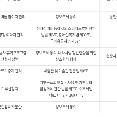
벽돌 참여자 관리
정보주체 동의
통일
전자상거래 등에서의 소비자보호에 관한
핑장 예약자 관리
법률 제6조, 장애인복지법 제30조,
국가유공자법 제67조
병사 휴가프로그램
정보주체 동의, 나라사랑 정신함양을 위한
현충시설
신청자 정보
상호협력 협약
자료기증자 관리
박물관 및 미술관 진흥법 제8조
기부금품의 모집ㆍ사용 및 기부문화
기부신청자
활성화에 관한 법률 제7조, 소득세법
제81조의7, 제160조의3
국민참여자문단
정보주체 동의