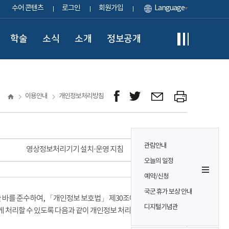
수어 콘텐츠
로그인
회원가입
Language
학술
소식
소개
정보공개
이용안내
개인정보처리방침
관람안내
영상정보처리기기 설치·운영 지침
오늘의 일정
예약/신청
국군 휴가 보상 안내
바를 준수하여, 「개인정보 보호법」 제30조에 따라
디지털기념관
게 처리할 수 있도록 다음과 같이 개인정보 처리방침을