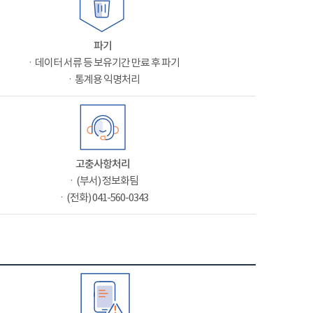
파기
ㆍ데이터 서류 등 보유기간 만료 후 파기
ㆍ통계용 익명처리
고충사항처리
ㆍ(부서) 정보화팀
ㆍ(전화) 041-560-0343