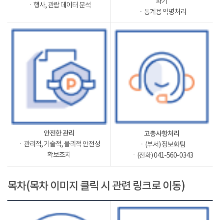
파기
ㆍ행사, 관람 데이터 분석
ㆍ통계용 익명처리
안전한 관리
고충사항처리
ㆍ관리적, 기술적, 물리적 안전성
ㆍ(부서) 정보화팀
확보조치
ㆍ(전화) 041-560-0343
목차(목차 이미지 클릭 시 관련 링크로 이동)