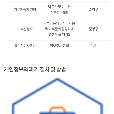
박물관 및 미술관
자료기증자 관리
준영구
진흥법 제8조
기부금품의 모집ㆍ사용
기부신청자
및 기부문화 활성화에
준영구
관한 법률 제7조
국민참여자문단
정보주체 동의
1년
개인정보의 파기 절차 및 방법