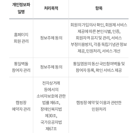
개인정보파
처리목적
항목
일명
회원의 가입의사 확인, 회원제 서비스
제공에 따른 본인식별, 인증,
홈페이지
정보주체 동의
회원자격 유지 및 관리, 서비스
회원 관리
부정이용방지, 각종 독립기념관 정보
제공, 민원처리, 서비스 개선
통일벽돌
통일염원의 동산 국민참여벽돌 및
정보주체 동의
참여자 관리
참여자 등록, 확인 서비스 제공
전자상거래
등에서의
소비자보호에 관한
캠핑장
법률 제6조,
캠핑장 예약 및 이용과 관련한
예약자 관리
장애인복지법
민원처리
제30조,
국가유공자법
제67조