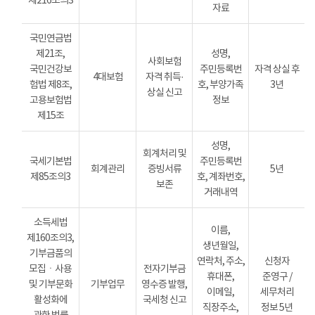
제216조의3
자료
국민연금법
제21조,
성명,
사회보험
국민건강보
주민등록번
자격 상실 후
4대보험
자격 취득·
험법 제8조,
호, 부양가족
3년
상실 신고
고용보험법
정보
제15조
성명,
회계처리 및
국세기본법
주민등록번
회계관리
증빙서류
5년
제85조의3
호, 계좌번호,
보존
거래내역
소득세법
이름,
제160조의3,
생년월일,
기부금품의
연락처, 주소,
신청자
모집ㆍ사용
전자기부금
휴대폰,
준영구 /
및 기부문화
기부업무
영수증 발행,
이메일,
세무처리
활성화에
국세청 신고
직장주소,
정보 5년