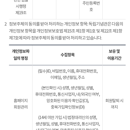
관한 법률
주민등록번
시행령
호
제19조
2
정보주체의 동의를 받아 처리하는 개인정보 항목: 독립기념관은 다음의
개인정보 항목을 개인정보보호법 제15조 제1항 제1호 및 제22조 제1항
제7호에 따라 정보주체의 동의를 받아 처리하고 있습니다.
개인정보파
보유 및
수집항목
일의 명칭
이용기간
(필수)ID, 비밀번호, 이름, 휴대전화번호,
이메일, 생년월일, 주소
(본인확인 시) 성명, 생년월일, 성별,
휴대전화번호, 통신사업자, 내/외국인 여부,
홈페이지
암호화된 이용자 확인값(CI),
회원탈퇴 시
회원관리
중복가입확인정보(DI)
까지
(14세 미만 가입 시) 법정대리인의 성명,
생년월일, 성별, 휴대전화번호, 통신사업자,