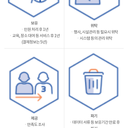
보유
위탁
ㆍ민원 처리 후 1년
ㆍ행사, 시설관리 등 필요시 위탁
ㆍ교육, 장소 대여 등 서비스 후 1년
ㆍ시스템 등의 관리 위탁
(결재정보는 5년)
파기
제공
ㆍ데이터 서류 등 보유기간 만료 후
ㆍ만족도 조사