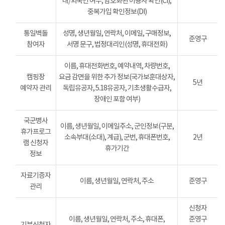
내/외국인 여부, 암호화된 이용자 확인(CI),
중복가입 확인정보(DI)
통일벽돌
성명, 생년월일, 연락처, 이메일, 구매정보,
준영구
참여자
서명 문구, 법정대리인(성명, 휴대전화)
이름, 휴대전화번호, 예약내역, 차량번호,
캠핑장
요금 감면을 위한 추가 정보(국가보훈대상자,
5년
예약자 관리
독립유공자, 5.18유공자, 기초생활수급자,
장애인 포함 여부)
국군병사
이름, 생년월일, 이메일주소, 군인정보(구분,
휴가프로그
소속부대(소대), 계급), 군번, 휴대폰번호,
2년
램 신청자
휴가기간
정보
자료기증자
이름, 생년월일, 연락처, 주소
준영구
관리
신청자
이름, 생년월일, 연락처, 주소, 휴대폰,
준영구
기부신청자