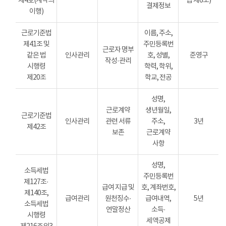
제4호(계약의
법 제6조)
결제정보
이행)
근로기준법
이름, 주소,
제41조 및
주민등록번
근로자 명부
같은 법
인사관리
호, 성별,
준영구
작성·관리
시행령
학력, 학위,
제20조
학교, 전공
성명,
근로계약
생년월일,
근로기준법
인사관리
관련 서류
주소,
3년
제42조
보존
근로계약
사항
성명,
소득세법
주민등록번
제127조·
급여 지급 및
호, 계좌번호,
제140조,
급여관리
원천징수·
급여내역,
5년
소득세법
연말정산
소득·
시행령
세액공제