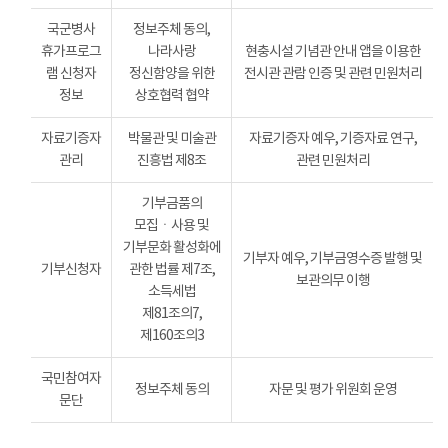
국군병사
정보주체 동의,
휴가프로그
나라사랑
현충시설 기념관 안내 앱을 이용한
램 신청자
정신함양을 위한
전시관 관람 인증 및 관련 민원처리
정보
상호협력 협약
자료기증자
박물관 및 미술관
자료기증자 예우, 기증자료 연구,
관리
진흥법 제8조
관련 민원처리
기부금품의
모집ㆍ사용 및
기부문화 활성화에
기부자 예우, 기부금영수증 발행 및
기부신청자
관한 법률 제7조,
보관의무 이행
소득세법
제81조의7,
제160조의3
국민참여자
정보주체 동의
자문 및 평가 위원회 운영
문단