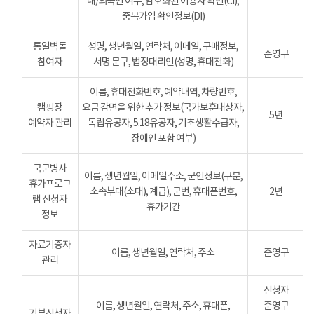
내/외국인 여부, 암호화된 이용자 확인(CI),
중복가입 확인정보(DI)
통일벽돌
성명, 생년월일, 연락처, 이메일, 구매정보,
준영구
참여자
서명 문구, 법정대리인(성명, 휴대전화)
이름, 휴대전화번호, 예약내역, 차량번호,
캠핑장
요금 감면을 위한 추가 정보(국가보훈대상자,
5년
예약자 관리
독립유공자, 5.18유공자, 기초생활수급자,
장애인 포함 여부)
국군병사
이름, 생년월일, 이메일주소, 군인정보(구분,
휴가프로그
소속부대(소대), 계급), 군번, 휴대폰번호,
2년
램 신청자
휴가기간
정보
자료기증자
이름, 생년월일, 연락처, 주소
준영구
관리
신청자
이름, 생년월일, 연락처, 주소, 휴대폰,
준영구
기부신청자