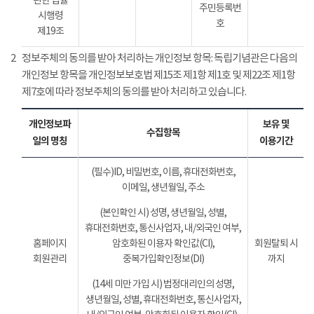
관한 법률
주민등록번
시행령
호
제19조
2
정보주체의 동의를 받아 처리하는 개인정보 항목: 독립기념관은 다음의
개인정보 항목을 개인정보보호법 제15조 제1항 제1호 및 제22조 제1항
제7호에 따라 정보주체의 동의를 받아 처리하고 있습니다.
개인정보파
보유 및
수집항목
일의 명칭
이용기간
(필수)ID, 비밀번호, 이름, 휴대전화번호,
이메일, 생년월일, 주소
(본인확인 시) 성명, 생년월일, 성별,
휴대전화번호, 통신사업자, 내/외국인 여부,
홈페이지
암호화된 이용자 확인값(CI),
회원탈퇴 시
회원관리
중복가입확인정보(DI)
까지
(14세 미만 가입 시) 법정대리인의 성명,
생년월일, 성별, 휴대전화번호, 통신사업자,