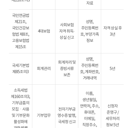
제216조의3
자료
국민연금법
제21조,
성명,
사회보험
국민건강보
주민등록번
자격 상실 후
4대보험
자격 취득·
험법 제8조,
호, 부양가족
3년
상실 신고
고용보험법
정보
제15조
성명,
회계처리 및
국세기본법
주민등록번
회계관리
증빙서류
5년
제85조의3
호, 계좌번호,
보존
거래내역
소득세법
이름,
제160조의3,
생년월일,
기부금품의
연락처, 주소,
신청자
모집ㆍ사용
전자기부금
휴대폰,
준영구 /
및 기부문화
기부업무
영수증 발행,
이메일,
세무처리
활성화에
국세청 신고
직장주소,
정보 5년