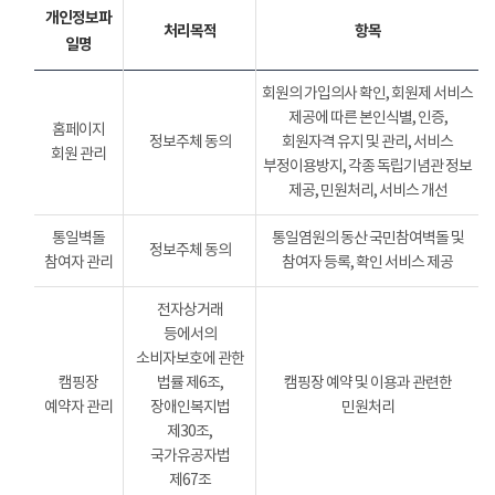
개인정보파
처리목적
항목
일명
회원의 가입의사 확인, 회원제 서비스
제공에 따른 본인식별, 인증,
홈페이지
정보주체 동의
회원자격 유지 및 관리, 서비스
회원 관리
부정이용방지, 각종 독립기념관 정보
제공, 민원처리, 서비스 개선
통일벽돌
통일염원의 동산 국민참여벽돌 및
정보주체 동의
참여자 관리
참여자 등록, 확인 서비스 제공
전자상거래
등에서의
소비자보호에 관한
캠핑장
법률 제6조,
캠핑장 예약 및 이용과 관련한
예약자 관리
장애인복지법
민원처리
제30조,
국가유공자법
제67조