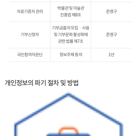
박물관 및 미술관
자료기증자 관리
준영구
진흥법 제8조
기부금품의 모집ㆍ사용
기부신청자
및 기부문화 활성화에
준영구
관한 법률 제7조
국민참여자문단
정보주체 동의
1년
개인정보의 파기 절차 및 방법