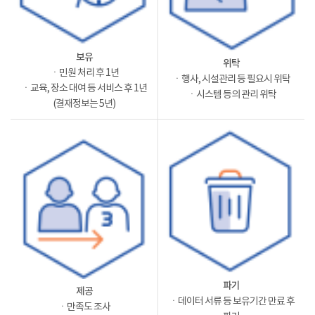
보유
위탁
ㆍ민원 처리 후 1년
ㆍ행사, 시설관리 등 필요시 위탁
ㆍ교육, 장소 대여 등 서비스 후 1년
ㆍ시스템 등의 관리 위탁
(결재정보는 5년)
파기
제공
ㆍ데이터 서류 등 보유기간 만료 후
ㆍ만족도 조사