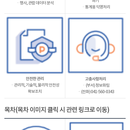
파기
ㆍ행사, 관람 데이터 분석
ㆍ통계용 익명처리
안전한 관리
고충사항처리
ㆍ관리적, 기술적, 물리적 안전성
ㆍ(부서) 정보화팀
확보조치
ㆍ(전화) 041-560-0343
목차(목차 이미지 클릭 시 관련 링크로 이동)