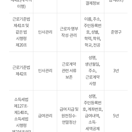
제4호(계약의
법 제6조)
결제정보
이행)
근로기준법
이름, 주소,
제41조 및
주민등록번
근로자 명부
같은 법
인사관리
호, 성별,
준영구
작성·관리
시행령
학력, 학위,
제20조
학교, 전공
성명,
근로계약
생년월일,
근로기준법
인사관리
관련 서류
주소,
3년
제42조
보존
근로계약
사항
성명,
소득세법
주민등록번
제127조·
급여 지급 및
호, 계좌번호,
제140조,
급여관리
원천징수·
급여내역,
5년
소득세법
연말정산
소득·
시행령
세액공제