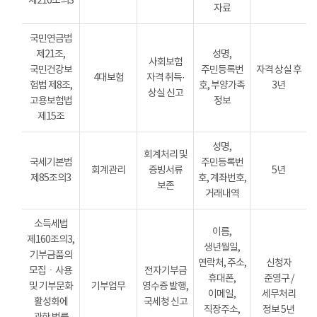
제216조의3
자료
국민연금법
제21조,
성명,
사회보험
국민건강보
주민등록번
자격 상실 후
4대보험
자격 취득·
험법 제8조,
호, 부양가족
3년
상실 신고
고용보험법
정보
제15조
성명,
회계처리 및
국세기본법
주민등록번
회계관리
증빙서류
5년
제85조의3
호, 계좌번호,
보존
거래내역
소득세법
이름,
제160조의3,
생년월일,
기부금품의
연락처, 주소,
신청자
모집ㆍ사용
전자기부금
휴대폰,
준영구 /
및 기부문화
기부업무
영수증 발행,
이메일,
세무처리
활성화에
국세청 신고
직장주소,
정보 5년