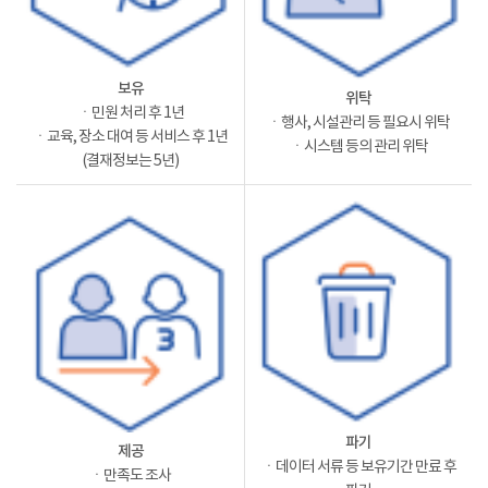
보유
위탁
ㆍ민원 처리 후 1년
ㆍ행사, 시설관리 등 필요시 위탁
ㆍ교육, 장소 대여 등 서비스 후 1년
ㆍ시스템 등의 관리 위탁
(결재정보는 5년)
파기
제공
ㆍ데이터 서류 등 보유기간 만료 후
ㆍ만족도 조사