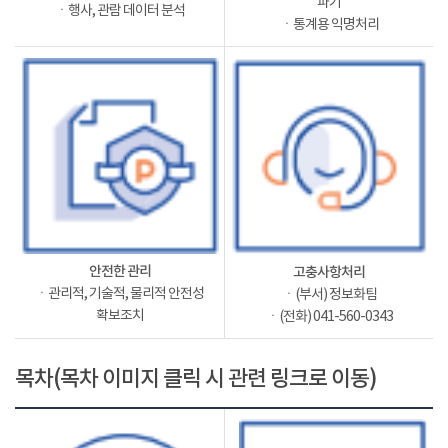
파기
ㆍ행사, 관람 데이터 분석
ㆍ통계용 익명처리
안전한 관리
고충사항처리
ㆍ관리적, 기술적, 물리적 안전성
ㆍ(부서) 정보화팀
확보조치
ㆍ(전화) 041-560-0343
목차(목차 이미지 클릭 시 관련 링크로 이동)