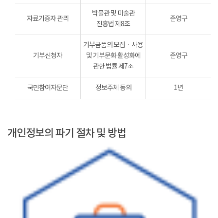
박물관 및 미술관
자료기증자 관리
준영구
진흥법 제8조
기부금품의 모집ㆍ사용
기부신청자
및 기부문화 활성화에
준영구
관한 법률 제7조
국민참여자문단
정보주체 동의
1년
개인정보의 파기 절차 및 방법