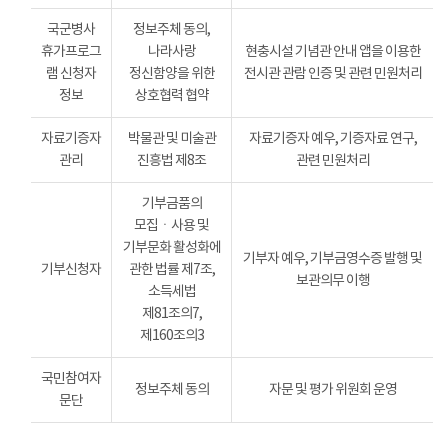
국군병사
정보주체 동의,
휴가프로그
나라사랑
현충시설 기념관 안내 앱을 이용한
램 신청자
정신함양을 위한
전시관 관람 인증 및 관련 민원처리
정보
상호협력 협약
자료기증자
박물관 및 미술관
자료기증자 예우, 기증자료 연구,
관리
진흥법 제8조
관련 민원처리
기부금품의
모집ㆍ사용 및
기부문화 활성화에
기부자 예우, 기부금영수증 발행 및
기부신청자
관한 법률 제7조,
보관의무 이행
소득세법
제81조의7,
제160조의3
국민참여자
정보주체 동의
자문 및 평가 위원회 운영
문단