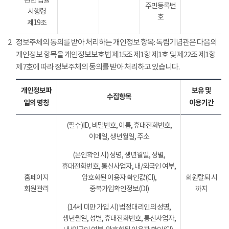
관한 법률
주민등록번
시행령
호
제19조
2
정보주체의 동의를 받아 처리하는 개인정보 항목: 독립기념관은 다음의
개인정보 항목을 개인정보보호법 제15조 제1항 제1호 및 제22조 제1항
제7호에 따라 정보주체의 동의를 받아 처리하고 있습니다.
개인정보파
보유 및
수집항목
일의 명칭
이용기간
(필수)ID, 비밀번호, 이름, 휴대전화번호,
이메일, 생년월일, 주소
(본인확인 시) 성명, 생년월일, 성별,
휴대전화번호, 통신사업자, 내/외국인 여부,
홈페이지
암호화된 이용자 확인값(CI),
회원탈퇴 시
회원관리
중복가입확인정보(DI)
까지
(14세 미만 가입 시) 법정대리인의 성명,
생년월일, 성별, 휴대전화번호, 통신사업자,