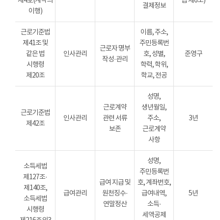
제4호(계약의
법 제6조)
결제정보
이행)
근로기준법
이름, 주소,
제41조 및
주민등록번
근로자 명부
같은 법
인사관리
호, 성별,
준영구
작성·관리
시행령
학력, 학위,
제20조
학교, 전공
성명,
근로계약
생년월일,
근로기준법
인사관리
관련 서류
주소,
3년
제42조
보존
근로계약
사항
성명,
소득세법
주민등록번
제127조·
급여 지급 및
호, 계좌번호,
제140조,
급여관리
원천징수·
급여내역,
5년
소득세법
연말정산
소득·
시행령
세액공제