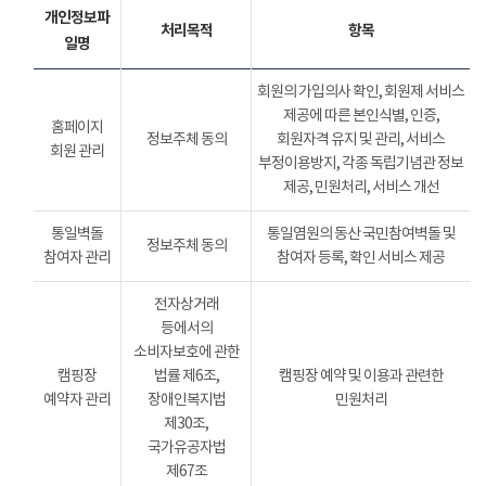
개인정보파
처리목적
항목
일명
회원의 가입의사 확인, 회원제 서비스
제공에 따른 본인식별, 인증,
홈페이지
정보주체 동의
회원자격 유지 및 관리, 서비스
회원 관리
부정이용방지, 각종 독립기념관 정보
제공, 민원처리, 서비스 개선
통일벽돌
통일염원의 동산 국민참여벽돌 및
정보주체 동의
참여자 관리
참여자 등록, 확인 서비스 제공
전자상거래
등에서의
소비자보호에 관한
캠핑장
법률 제6조,
캠핑장 예약 및 이용과 관련한
예약자 관리
장애인복지법
민원처리
제30조,
국가유공자법
제67조