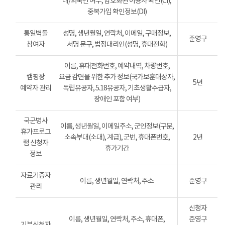
내/외국인 여부, 암호화된 이용자 확인(CI),
중복가입 확인정보(DI)
통일벽돌
성명, 생년월일, 연락처, 이메일, 구매정보,
준영구
참여자
서명 문구, 법정대리인(성명, 휴대전화)
이름, 휴대전화번호, 예약내역, 차량번호,
캠핑장
요금 감면을 위한 추가 정보(국가보훈대상자,
5년
예약자 관리
독립유공자, 5.18유공자, 기초생활수급자,
장애인 포함 여부)
국군병사
이름, 생년월일, 이메일주소, 군인정보(구분,
휴가프로그
소속부대(소대), 계급), 군번, 휴대폰번호,
2년
램 신청자
휴가기간
정보
자료기증자
이름, 생년월일, 연락처, 주소
준영구
관리
신청자
이름, 생년월일, 연락처, 주소, 휴대폰,
준영구
기부신청자