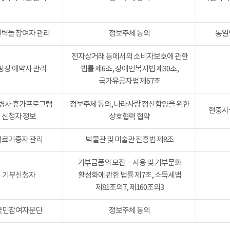
벽돌 참여자 관리
정보주체 동의
통일
전자상거래 등에서의 소비자보호에 관한
핑장 예약자 관리
법률 제6조, 장애인복지법 제30조,
국가유공자법 제67조
병사 휴가프로그램
정보주체 동의, 나라사랑 정신함양을 위한
현충시설
신청자 정보
상호협력 협약
자료기증자 관리
박물관 및 미술관 진흥법 제8조
기부금품의 모집ㆍ사용 및 기부문화
기부신청자
활성화에 관한 법률 제7조, 소득세법
제81조의7, 제160조의3
국민참여자문단
정보주체 동의