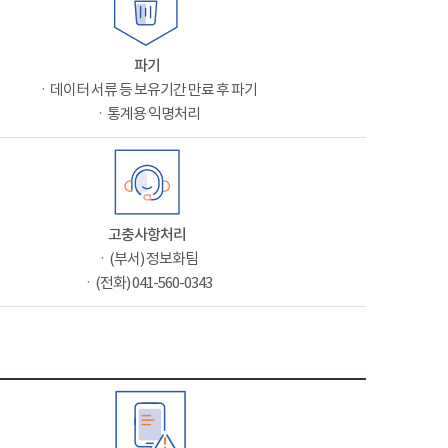
파기
ㆍ데이터 서류 등 보유기간 만료 후 파기
ㆍ통계용 익명처리
고충사항처리
ㆍ(부서) 정보화팀
ㆍ(전화) 041-560-0343