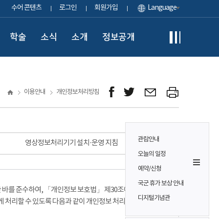
수어 콘텐츠
로그인
회원가입
Language
학술
소식
소개
정보공개
이용안내
개인정보처리방침
관람안내
영상정보처리기기 설치·운영 지침
오늘의 일정
예약/신청
국군 휴가 보상 안내
바를 준수하여, 「개인정보 보호법」 제30조에 따라
디지털기념관
게 처리할 수 있도록 다음과 같이 개인정보 처리방침을