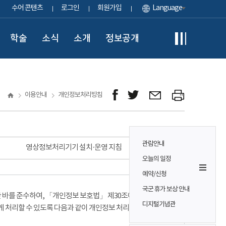
수어 콘텐츠
로그인
회원가입
Language
학술
소식
소개
정보공개
이용안내
개인정보처리방침
관람안내
영상정보처리기기 설치·운영 지침
오늘의 일정
예약/신청
국군 휴가 보상 안내
바를 준수하여, 「개인정보 보호법」 제30조에 따라
디지털기념관
게 처리할 수 있도록 다음과 같이 개인정보 처리방침을