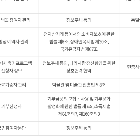
벽돌 참여자 관리
정보주체 동의
통일
전자상거래 등에서의 소비자보호에 관한
핑장 예약자 관리
법률 제6조, 장애인복지법 제30조,
국가유공자법 제67조
병사 휴가프로그램
정보주체 동의, 나라사랑 정신함양을 위한
현충시설
신청자 정보
상호협력 협약
자료기증자 관리
박물관 및 미술관 진흥법 제8조
기부금품의 모집ㆍ사용 및 기부문화
기부신청자
활성화에 관한 법률 제7조, 소득세법
제81조의7, 제160조의3
국민참여자문단
정보주체 동의