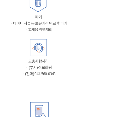
파기
ㆍ데이터 서류 등 보유기간 만료 후 파기
ㆍ통계용 익명처리
고충사항처리
ㆍ(부서) 정보화팀
ㆍ(전화) 041-560-0343