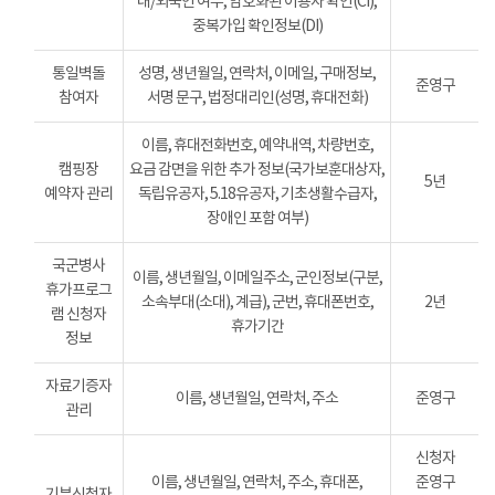
내/외국인 여부, 암호화된 이용자 확인(CI),
중복가입 확인정보(DI)
통일벽돌
성명, 생년월일, 연락처, 이메일, 구매정보,
준영구
참여자
서명 문구, 법정대리인(성명, 휴대전화)
이름, 휴대전화번호, 예약내역, 차량번호,
캠핑장
요금 감면을 위한 추가 정보(국가보훈대상자,
5년
예약자 관리
독립유공자, 5.18유공자, 기초생활수급자,
장애인 포함 여부)
국군병사
이름, 생년월일, 이메일주소, 군인정보(구분,
휴가프로그
소속부대(소대), 계급), 군번, 휴대폰번호,
2년
램 신청자
휴가기간
정보
자료기증자
이름, 생년월일, 연락처, 주소
준영구
관리
신청자
이름, 생년월일, 연락처, 주소, 휴대폰,
준영구
기부신청자