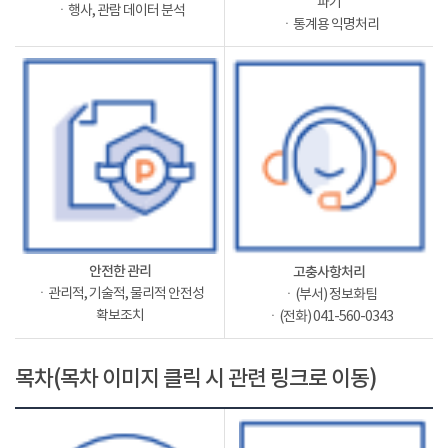
파기
ㆍ행사, 관람 데이터 분석
ㆍ통계용 익명처리
안전한 관리
고충사항처리
ㆍ관리적, 기술적, 물리적 안전성
ㆍ(부서) 정보화팀
확보조치
ㆍ(전화) 041-560-0343
목차(목차 이미지 클릭 시 관련 링크로 이동)