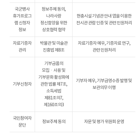
국군병사
정보주체 동의,
휴가프로그
나라사랑
현충시설 기념관 안내 앱을 이용한
램 신청자
정신함양을 위한
전시관 관람 인증 및 관련 민원처리
정보
상호협력 협약
자료기증자
박물관 및 미술관
자료기증자 예우, 기증자료 연구,
관리
진흥법 제8조
관련 민원처리
기부금품의
모집ㆍ사용 및
기부문화 활성화에
기부자 예우, 기부금영수증 발행 및
기부신청자
관한 법률 제7조,
보관의무 이행
소득세법
제81조의7,
제160조의3
국민참여자
정보주체 동의
자문 및 평가 위원회 운영
문단