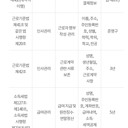
제4호(계약의
법 제6조)
결제정보
이행)
근로기준법
이름, 주소,
제41조 및
주민등록번
근로자 명부
같은 법
인사관리
호, 성별,
준영구
작성·관리
시행령
학력, 학위,
제20조
학교, 전공
성명,
근로계약
생년월일,
근로기준법
인사관리
관련 서류
주소,
3년
제42조
보존
근로계약
사항
성명,
소득세법
주민등록번
제127조·
급여 지급 및
호, 계좌번호,
제140조,
급여관리
원천징수·
급여내역,
5년
소득세법
연말정산
소득·
시행령
세액공제