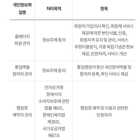
개인정보파
처리목적
항목
일명
회원의 가입의사 확인, 회원제 서비스
제공에 따른 본인식별, 인증,
홈페이지
정보주체 동의
회원자격 유지 및 관리, 서비스
회원 관리
부정이용방지, 각종 독립기념관 정보
제공, 민원처리, 서비스 개선
통일벽돌
통일염원의 동산 국민참여벽돌 및
정보주체 동의
참여자 관리
참여자 등록, 확인 서비스 제공
전자상거래
등에서의
소비자보호에 관한
캠핑장
법률 제6조,
캠핑장 예약 및 이용과 관련한
예약자 관리
장애인복지법
민원처리
제30조,
국가유공자법
제67조