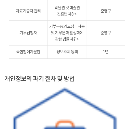
박물관 및 미술관
자료기증자 관리
준영구
진흥법 제8조
기부금품의 모집ㆍ사용
기부신청자
및 기부문화 활성화에
준영구
관한 법률 제7조
국민참여자문단
정보주체 동의
1년
개인정보의 파기 절차 및 방법