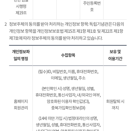
관한 법률
주민등록번
시행령
호
제19조
2
정보주체의 동의를 받아 처리하는 개인정보 항목: 독립기념관은 다음의
개인정보 항목을 개인정보보호법 제15조 제1항 제1호 및 제22조 제1항
제7호에 따라 정보주체의 동의를 받아 처리하고 있습니다.
개인정보파
보유 및
수집항목
일의 명칭
이용기간
(필수)ID, 비밀번호, 이름, 휴대전화번호,
이메일, 생년월일, 주소
(본인확인 시) 성명, 생년월일, 성별,
휴대전화번호, 통신사업자, 내/외국인 여부,
홈페이지
암호화된 이용자 확인값(CI),
회원탈퇴 시
회원관리
중복가입확인정보(DI)
까지
(14세 미만 가입 시) 법정대리인의 성명,
생년월일, 성별, 휴대전화번호, 통신사업자,