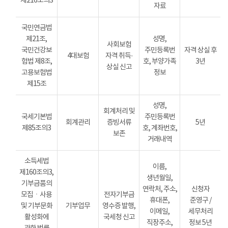
제216조의3
자료
국민연금법
제21조,
성명,
사회보험
국민건강보
주민등록번
자격 상실 후
4대보험
자격 취득·
험법 제8조,
호, 부양가족
3년
상실 신고
고용보험법
정보
제15조
성명,
회계처리 및
국세기본법
주민등록번
회계관리
증빙서류
5년
제85조의3
호, 계좌번호,
보존
거래내역
소득세법
이름,
제160조의3,
생년월일,
기부금품의
연락처, 주소,
신청자
모집ㆍ사용
전자기부금
휴대폰,
준영구 /
및 기부문화
기부업무
영수증 발행,
이메일,
세무처리
활성화에
국세청 신고
직장주소,
정보 5년