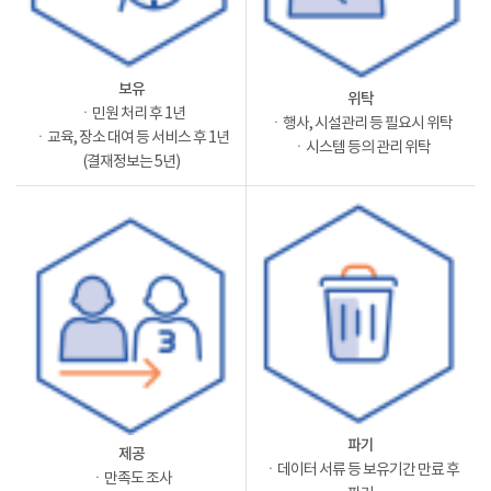
보유
위탁
ㆍ민원 처리 후 1년
ㆍ행사, 시설관리 등 필요시 위탁
ㆍ교육, 장소 대여 등 서비스 후 1년
ㆍ시스템 등의 관리 위탁
(결재정보는 5년)
파기
제공
ㆍ데이터 서류 등 보유기간 만료 후
ㆍ만족도 조사