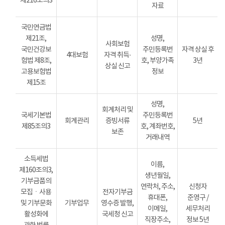
제216조의3
자료
국민연금법
제21조,
성명,
사회보험
국민건강보
주민등록번
자격 상실 후
4대보험
자격 취득·
험법 제8조,
호, 부양가족
3년
상실 신고
고용보험법
정보
제15조
성명,
회계처리 및
국세기본법
주민등록번
회계관리
증빙서류
5년
제85조의3
호, 계좌번호,
보존
거래내역
소득세법
이름,
제160조의3,
생년월일,
기부금품의
연락처, 주소,
신청자
모집ㆍ사용
전자기부금
휴대폰,
준영구 /
및 기부문화
기부업무
영수증 발행,
이메일,
세무처리
활성화에
국세청 신고
직장주소,
정보 5년