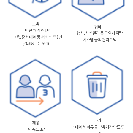
보유
위탁
ㆍ민원 처리 후 1년
ㆍ행사, 시설관리 등 필요시 위탁
ㆍ교육, 장소 대여 등 서비스 후 1년
ㆍ시스템 등의 관리 위탁
(결재정보는 5년)
파기
제공
ㆍ데이터 서류 등 보유기간 만료 후
ㆍ만족도 조사