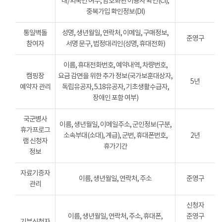
내/외국인 여부, 암호화된 이용자 확인(CI),
중복가입 확인정보(DI)
통일벽돌
성명, 생년월일, 연락처, 이메일, 구매정보,
준영구
참여자
서명 문구, 법정대리인(성명, 휴대전화)
이름, 휴대전화번호, 예약내역, 차량번호,
캠핑장
요금 감면을 위한 추가 정보(국가보훈대상자,
5년
예약자 관리
독립유공자, 5.18유공자, 기초생활수급자,
장애인 포함 여부)
국군병사
이름, 생년월일, 이메일주소, 군인정보(구분,
휴가프로그
소속부대(소대), 계급), 군번, 휴대폰번호,
2년
램 신청자
휴가기간
정보
자료기증자
이름, 생년월일, 연락처, 주소
준영구
관리
신청자
이름, 생년월일, 연락처, 주소, 휴대폰,
준영구
기부신청자