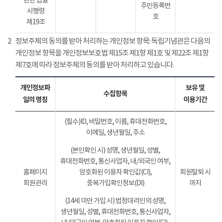
관한 법률
주민등록번
시행령
호
제19조
2
정보주체의 동의를 받아 처리하는 개인정보 항목: 독립기념관은 다음의
개인정보 항목을 개인정보보호법 제15조 제1항 제1호 및 제22조 제1항
제7호에 따라 정보주체의 동의를 받아 처리하고 있습니다.
개인정보파
보유 및
수집항목
일의 명칭
이용기간
(필수)ID, 비밀번호, 이름, 휴대전화번호,
이메일, 생년월일, 주소
(본인확인 시) 성명, 생년월일, 성별,
휴대전화번호, 통신사업자, 내/외국인 여부,
홈페이지
암호화된 이용자 확인값(CI),
회원탈퇴 시
회원관리
중복가입확인정보(DI)
까지
(14세 미만 가입 시) 법정대리인의 성명,
생년월일, 성별, 휴대전화번호, 통신사업자,