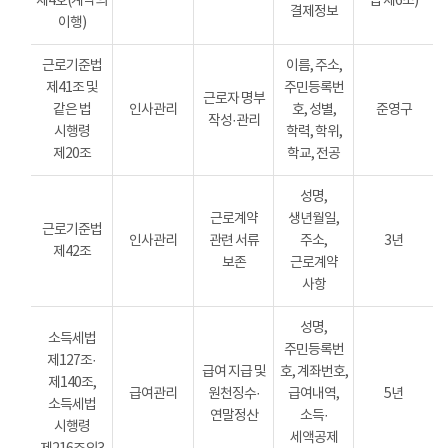
제4호(계약의
법 제6조)
결제정보
이행)
근로기준법
이름, 주소,
제41조 및
주민등록번
근로자 명부
같은 법
인사관리
호, 성별,
준영구
작성·관리
시행령
학력, 학위,
제20조
학교, 전공
성명,
근로계약
생년월일,
근로기준법
인사관리
관련 서류
주소,
3년
제42조
보존
근로계약
사항
성명,
소득세법
주민등록번
제127조·
급여 지급 및
호, 계좌번호,
제140조,
급여관리
원천징수·
급여내역,
5년
소득세법
연말정산
소득·
시행령
세액공제