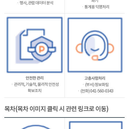
파기
ㆍ행사, 관람 데이터 분석
ㆍ통계용 익명처리
안전한 관리
고충사항처리
ㆍ관리적, 기술적, 물리적 안전성
ㆍ(부서) 정보화팀
확보조치
ㆍ(전화) 041-560-0343
목차(목차 이미지 클릭 시 관련 링크로 이동)