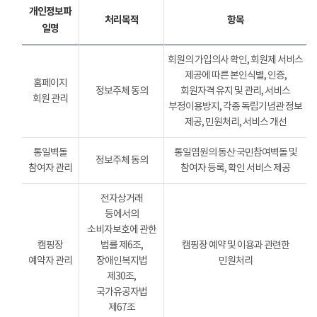
개인정보파
처리목적
항목
일명
회원의 가입의사 확인, 회원제 서비스
제공에 따른 본인식별, 인증,
홈페이지
정보주체 동의
회원자격 유지 및 관리, 서비스
회원 관리
부정이용방지, 각종 독립기념관 정보
제공, 민원처리, 서비스 개선
통일벽돌
통일염원의 동산 국민참여벽돌 및
정보주체 동의
참여자 관리
참여자 등록, 확인 서비스 제공
전자상거래
등에서의
소비자보호에 관한
캠핑장
법률 제6조,
캠핑장 예약 및 이용과 관련한
예약자 관리
장애인복지법
민원처리
제30조,
국가유공자법
제67조