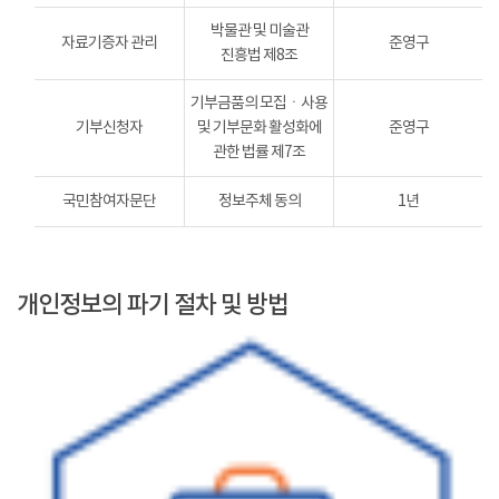
박물관 및 미술관
자료기증자 관리
준영구
진흥법 제8조
기부금품의 모집ㆍ사용
기부신청자
및 기부문화 활성화에
준영구
관한 법률 제7조
국민참여자문단
정보주체 동의
1년
개인정보의 파기 절차 및 방법