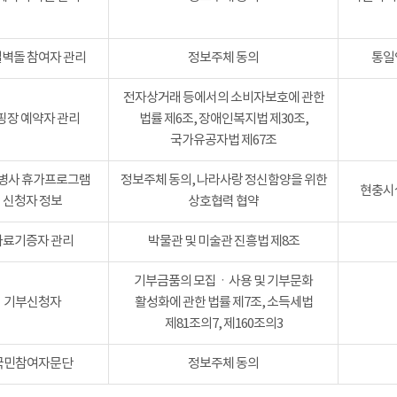
벽돌 참여자 관리
정보주체 동의
통일
전자상거래 등에서의 소비자보호에 관한
핑장 예약자 관리
법률 제6조, 장애인복지법 제30조,
국가유공자법 제67조
병사 휴가프로그램
정보주체 동의, 나라사랑 정신함양을 위한
현충시설
신청자 정보
상호협력 협약
자료기증자 관리
박물관 및 미술관 진흥법 제8조
기부금품의 모집ㆍ사용 및 기부문화
기부신청자
활성화에 관한 법률 제7조, 소득세법
제81조의7, 제160조의3
국민참여자문단
정보주체 동의