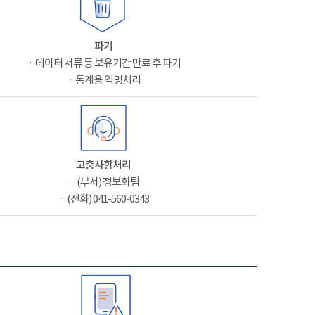
파기
ㆍ데이터 서류 등 보유기간 만료 후 파기
ㆍ통계용 익명처리
고충사항처리
ㆍ(부서) 정보화팀
ㆍ(전화) 041-560-0343