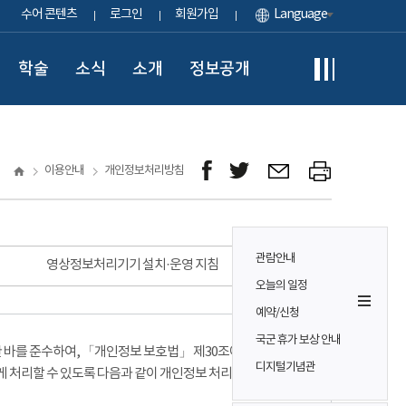
수어 콘텐츠
로그인
회원가입
Language
학술
소식
소개
정보공개
이용안내
개인정보처리방침
관람안내
영상정보처리기기 설치·운영 지침
오늘의 일정
예약/신청
국군 휴가 보상 안내
바를 준수하여, 「개인정보 보호법」 제30조에 따라
디지털기념관
게 처리할 수 있도록 다음과 같이 개인정보 처리방침을