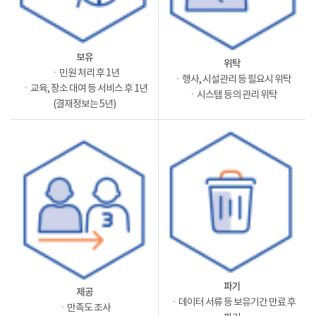
보유
위탁
ㆍ민원 처리 후 1년
ㆍ행사, 시설관리 등 필요시 위탁
ㆍ교육, 장소 대여 등 서비스 후 1년
ㆍ시스템 등의 관리 위탁
(결재정보는 5년)
파기
제공
ㆍ데이터 서류 등 보유기간 만료 후
ㆍ만족도 조사