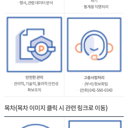
파기
ㆍ행사, 관람 데이터 분석
ㆍ통계용 익명처리
안전한 관리
고충사항처리
ㆍ관리적, 기술적, 물리적 안전성
ㆍ(부서) 정보화팀
확보조치
ㆍ(전화) 041-560-0343
목차(목차 이미지 클릭 시 관련 링크로 이동)