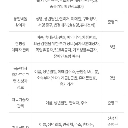
내/외국인 여부, 암호화된 이용자 확인(CI),
중복가입 확인정보(DI)
통일벽돌
성명, 생년월일, 연락처, 이메일, 구매정보,
준영구
참여자
서명 문구, 법정대리인(성명, 휴대전화)
이름, 휴대전화번호, 예약내역, 차량번호,
캠핑장
요금 감면을 위한 추가 정보(국가보훈대상자,
5년
예약자 관리
독립유공자, 5.18유공자, 기초생활수급자,
장애인 포함 여부)
국군병사
이름, 생년월일, 이메일주소, 군인정보(구분,
휴가프로그
소속부대(소대), 계급), 군번, 휴대폰번호,
2년
램 신청자
휴가기간
정보
자료기증자
이름, 생년월일, 연락처, 주소
준영구
관리
신청자
이름, 생년월일, 연락처, 주소, 휴대폰,
준영구
기부신청자