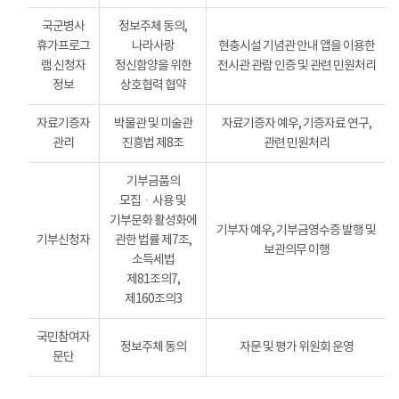
국군병사
정보주체 동의,
휴가프로그
나라사랑
현충시설 기념관 안내 앱을 이용한
램 신청자
정신함양을 위한
전시관 관람 인증 및 관련 민원처리
정보
상호협력 협약
자료기증자
박물관 및 미술관
자료기증자 예우, 기증자료 연구,
관리
진흥법 제8조
관련 민원처리
기부금품의
모집ㆍ사용 및
기부문화 활성화에
기부자 예우, 기부금영수증 발행 및
기부신청자
관한 법률 제7조,
보관의무 이행
소득세법
제81조의7,
제160조의3
국민참여자
정보주체 동의
자문 및 평가 위원회 운영
문단