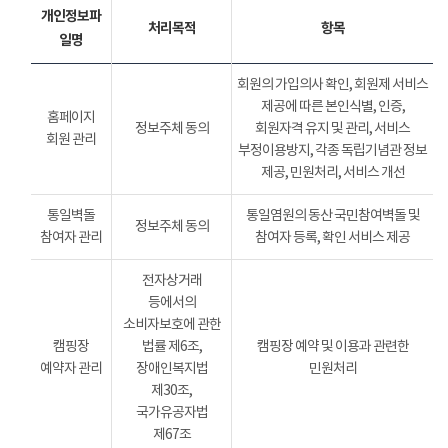
개인정보파
처리목적
항목
일명
회원의 가입의사 확인, 회원제 서비스
제공에 따른 본인식별, 인증,
홈페이지
정보주체 동의
회원자격 유지 및 관리, 서비스
회원 관리
부정이용방지, 각종 독립기념관 정보
제공, 민원처리, 서비스 개선
통일벽돌
통일염원의 동산 국민참여벽돌 및
정보주체 동의
참여자 관리
참여자 등록, 확인 서비스 제공
전자상거래
등에서의
소비자보호에 관한
캠핑장
법률 제6조,
캠핑장 예약 및 이용과 관련한
예약자 관리
장애인복지법
민원처리
제30조,
국가유공자법
제67조