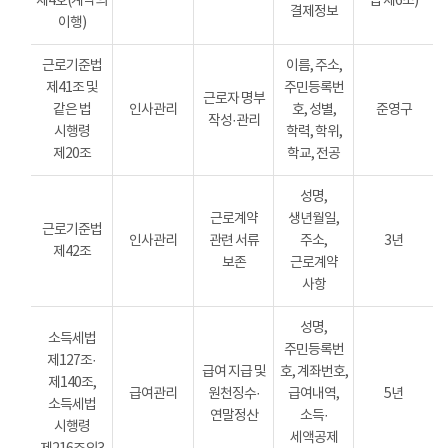
제4호(계약의
법 제6조)
결제정보
이행)
근로기준법
이름, 주소,
제41조 및
주민등록번
근로자 명부
같은 법
인사관리
호, 성별,
준영구
작성·관리
시행령
학력, 학위,
제20조
학교, 전공
성명,
근로계약
생년월일,
근로기준법
인사관리
관련 서류
주소,
3년
제42조
보존
근로계약
사항
성명,
소득세법
주민등록번
제127조·
급여 지급 및
호, 계좌번호,
제140조,
급여관리
원천징수·
급여내역,
5년
소득세법
연말정산
소득·
시행령
세액공제