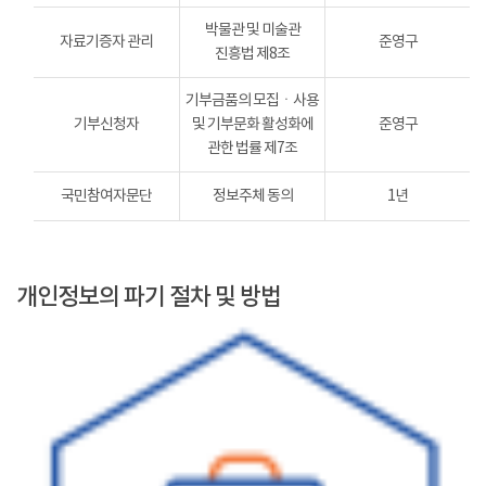
박물관 및 미술관
자료기증자 관리
준영구
진흥법 제8조
기부금품의 모집ㆍ사용
기부신청자
및 기부문화 활성화에
준영구
관한 법률 제7조
국민참여자문단
정보주체 동의
1년
개인정보의 파기 절차 및 방법