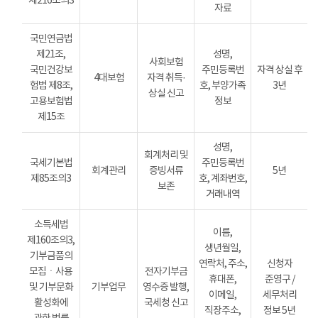
제216조의3
자료
국민연금법
제21조,
성명,
사회보험
국민건강보
주민등록번
자격 상실 후
4대보험
자격 취득·
험법 제8조,
호, 부양가족
3년
상실 신고
고용보험법
정보
제15조
성명,
회계처리 및
국세기본법
주민등록번
회계관리
증빙서류
5년
제85조의3
호, 계좌번호,
보존
거래내역
소득세법
이름,
제160조의3,
생년월일,
기부금품의
연락처, 주소,
신청자
모집ㆍ사용
전자기부금
휴대폰,
준영구 /
및 기부문화
기부업무
영수증 발행,
이메일,
세무처리
활성화에
국세청 신고
직장주소,
정보 5년