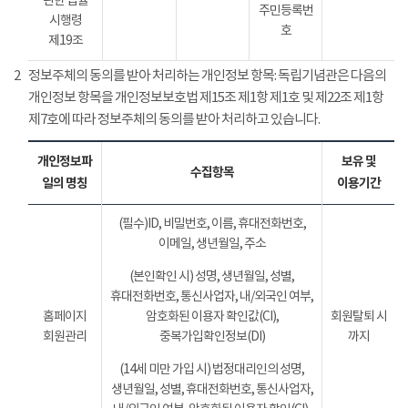
관한 법률
주민등록번
시행령
호
제19조
2
정보주체의 동의를 받아 처리하는 개인정보 항목: 독립기념관은 다음의
개인정보 항목을 개인정보보호법 제15조 제1항 제1호 및 제22조 제1항
제7호에 따라 정보주체의 동의를 받아 처리하고 있습니다.
개인정보파
보유 및
수집항목
일의 명칭
이용기간
(필수)ID, 비밀번호, 이름, 휴대전화번호,
이메일, 생년월일, 주소
(본인확인 시) 성명, 생년월일, 성별,
휴대전화번호, 통신사업자, 내/외국인 여부,
홈페이지
암호화된 이용자 확인값(CI),
회원탈퇴 시
회원관리
중복가입확인정보(DI)
까지
(14세 미만 가입 시) 법정대리인의 성명,
생년월일, 성별, 휴대전화번호, 통신사업자,