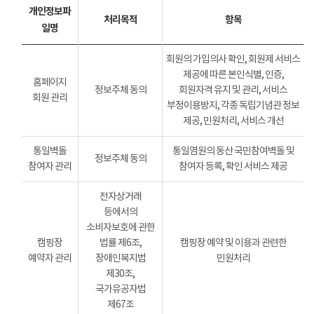
개인정보파
처리목적
항목
일명
회원의 가입의사 확인, 회원제 서비스
제공에 따른 본인식별, 인증,
홈페이지
정보주체 동의
회원자격 유지 및 관리, 서비스
회원 관리
부정이용방지, 각종 독립기념관 정보
제공, 민원처리, 서비스 개선
통일벽돌
통일염원의 동산 국민참여벽돌 및
정보주체 동의
참여자 관리
참여자 등록, 확인 서비스 제공
전자상거래
등에서의
소비자보호에 관한
캠핑장
법률 제6조,
캠핑장 예약 및 이용과 관련한
예약자 관리
장애인복지법
민원처리
제30조,
국가유공자법
제67조