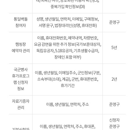
내/외국인 여부, 암호화된 이용자 확인(CI),
중복가입 확인정보(DI)
통일벽돌
성명, 생년월일, 연락처, 이메일, 구매정보,
준영구
참여자
서명 문구, 법정대리인(성명, 휴대전화)
이름, 휴대전화번호, 예약내역, 차량번호,
캠핑장
요금 감면을 위한 추가 정보(국가보훈대상자,
5년
예약자 관리
독립유공자, 5.18유공자, 기초생활수급자,
장애인 포함 여부)
국군병사
이름, 생년월일, 이메일주소, 군인정보(구분,
휴가프로그
소속부대(소대), 계급), 군번, 휴대폰번호,
2년
램 신청자
휴가기간
정보
자료기증자
이름, 생년월일, 연락처, 주소
준영구
관리
신청자
이름, 생년월일, 연락처, 주소, 휴대폰,
준영구
기부신청자