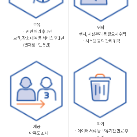
보유
위탁
ㆍ민원 처리 후 1년
ㆍ행사, 시설관리 등 필요시 위탁
ㆍ교육, 장소 대여 등 서비스 후 1년
ㆍ시스템 등의 관리 위탁
(결재정보는 5년)
파기
제공
ㆍ데이터 서류 등 보유기간 만료 후
ㆍ만족도 조사