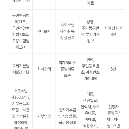
제216조의3
자료
국민연금법
제21조,
성명,
사회보험
국민건강보
주민등록번
자격 상실 후
4대보험
자격 취득·
험법 제8조,
호, 부양가족
3년
상실 신고
고용보험법
정보
제15조
성명,
회계처리 및
국세기본법
주민등록번
회계관리
증빙서류
5년
제85조의3
호, 계좌번호,
보존
거래내역
소득세법
이름,
제160조의3,
생년월일,
기부금품의
연락처, 주소,
신청자
모집ㆍ사용
전자기부금
휴대폰,
준영구 /
및 기부문화
기부업무
영수증 발행,
이메일,
세무처리
활성화에
국세청 신고
직장주소,
정보 5년