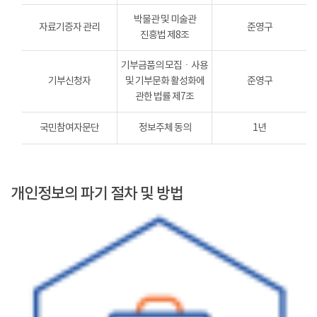
박물관 및 미술관
자료기증자 관리
준영구
진흥법 제8조
기부금품의 모집ㆍ사용
기부신청자
및 기부문화 활성화에
준영구
관한 법률 제7조
국민참여자문단
정보주체 동의
1년
개인정보의 파기 절차 및 방법