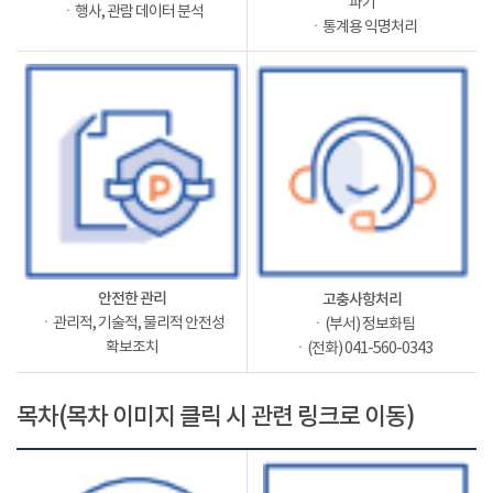
파기
ㆍ행사, 관람 데이터 분석
ㆍ통계용 익명처리
안전한 관리
고충사항처리
ㆍ관리적, 기술적, 물리적 안전성
ㆍ(부서) 정보화팀
확보조치
ㆍ(전화) 041-560-0343
목차(목차 이미지 클릭 시 관련 링크로 이동)