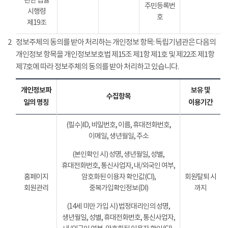
관한 법률
주민등록번
시행령
호
제19조
2
정보주체의 동의를 받아 처리하는 개인정보 항목: 독립기념관은 다음의
개인정보 항목을 개인정보보호법 제15조 제1항 제1호 및 제22조 제1항
제7호에 따라 정보주체의 동의를 받아 처리하고 있습니다.
개인정보파
보유 및
수집항목
일의 명칭
이용기간
(필수)ID, 비밀번호, 이름, 휴대전화번호,
이메일, 생년월일, 주소
(본인확인 시) 성명, 생년월일, 성별,
휴대전화번호, 통신사업자, 내/외국인 여부,
홈페이지
암호화된 이용자 확인값(CI),
회원탈퇴 시
회원관리
중복가입확인정보(DI)
까지
(14세 미만 가입 시) 법정대리인의 성명,
생년월일, 성별, 휴대전화번호, 통신사업자,