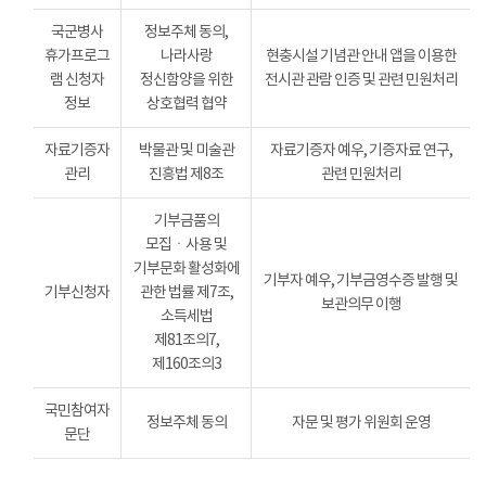
국군병사
정보주체 동의,
휴가프로그
나라사랑
현충시설 기념관 안내 앱을 이용한
램 신청자
정신함양을 위한
전시관 관람 인증 및 관련 민원처리
정보
상호협력 협약
자료기증자
박물관 및 미술관
자료기증자 예우, 기증자료 연구,
관리
진흥법 제8조
관련 민원처리
기부금품의
모집ㆍ사용 및
기부문화 활성화에
기부자 예우, 기부금영수증 발행 및
기부신청자
관한 법률 제7조,
보관의무 이행
소득세법
제81조의7,
제160조의3
국민참여자
정보주체 동의
자문 및 평가 위원회 운영
문단