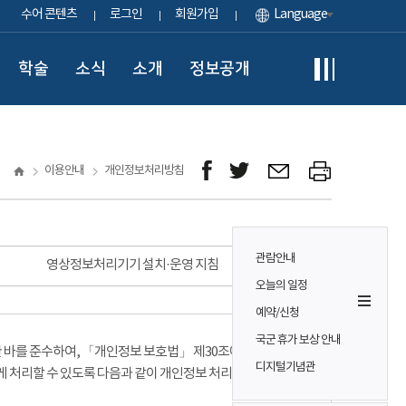
수어 콘텐츠
로그인
회원가입
Language
학술
소식
소개
정보공개
이용안내
개인정보처리방침
관람안내
영상정보처리기기 설치·운영 지침
오늘의 일정
예약/신청
국군 휴가 보상 안내
바를 준수하여, 「개인정보 보호법」 제30조에 따라
디지털기념관
게 처리할 수 있도록 다음과 같이 개인정보 처리방침을