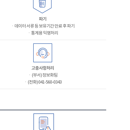
파기
ㆍ데이터 서류 등 보유기간 만료 후 파기
ㆍ통계용 익명처리
고충사항처리
ㆍ(부서) 정보화팀
ㆍ(전화) 041-560-0343