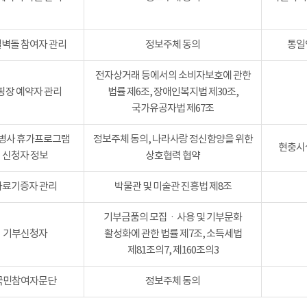
벽돌 참여자 관리
정보주체 동의
통일
전자상거래 등에서의 소비자보호에 관한
핑장 예약자 관리
법률 제6조, 장애인복지법 제30조,
국가유공자법 제67조
병사 휴가프로그램
정보주체 동의, 나라사랑 정신함양을 위한
현충시설
신청자 정보
상호협력 협약
자료기증자 관리
박물관 및 미술관 진흥법 제8조
기부금품의 모집ㆍ사용 및 기부문화
기부신청자
활성화에 관한 법률 제7조, 소득세법
제81조의7, 제160조의3
국민참여자문단
정보주체 동의