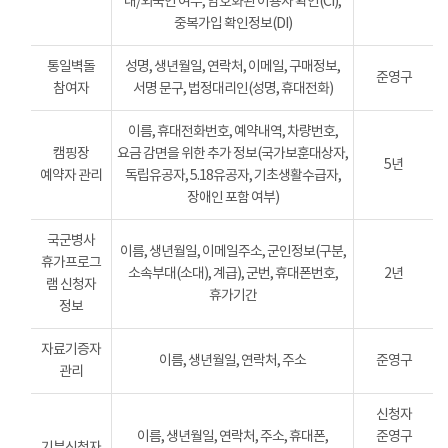
내/외국인 여부, 암호화된 이용자 확인(CI),
중복가입 확인정보(DI)
통일벽돌
성명, 생년월일, 연락처, 이메일, 구매정보,
준영구
참여자
서명 문구, 법정대리인(성명, 휴대전화)
이름, 휴대전화번호, 예약내역, 차량번호,
캠핑장
요금 감면을 위한 추가 정보(국가보훈대상자,
5년
예약자 관리
독립유공자, 5.18유공자, 기초생활수급자,
장애인 포함 여부)
국군병사
이름, 생년월일, 이메일주소, 군인정보(구분,
휴가프로그
소속부대(소대), 계급), 군번, 휴대폰번호,
2년
램 신청자
휴가기간
정보
자료기증자
이름, 생년월일, 연락처, 주소
준영구
관리
신청자
이름, 생년월일, 연락처, 주소, 휴대폰,
준영구
기부신청자