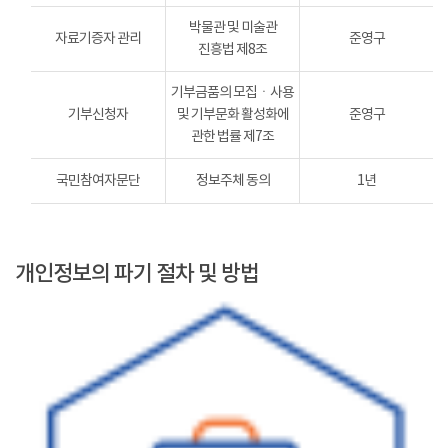
박물관 및 미술관
자료기증자 관리
준영구
진흥법 제8조
기부금품의 모집ㆍ사용
기부신청자
및 기부문화 활성화에
준영구
관한 법률 제7조
국민참여자문단
정보주체 동의
1년
개인정보의 파기 절차 및 방법