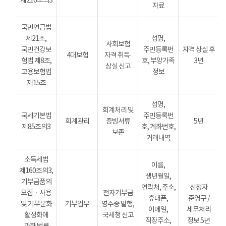
제216조의3
자료
국민연금법
제21조,
성명,
사회보험
국민건강보
주민등록번
자격 상실 후
4대보험
자격 취득·
험법 제8조,
호, 부양가족
3년
상실 신고
고용보험법
정보
제15조
성명,
회계처리 및
국세기본법
주민등록번
회계관리
증빙서류
5년
제85조의3
호, 계좌번호,
보존
거래내역
소득세법
이름,
제160조의3,
생년월일,
기부금품의
연락처, 주소,
신청자
모집ㆍ사용
전자기부금
휴대폰,
준영구 /
및 기부문화
기부업무
영수증 발행,
이메일,
세무처리
활성화에
국세청 신고
직장주소,
정보 5년