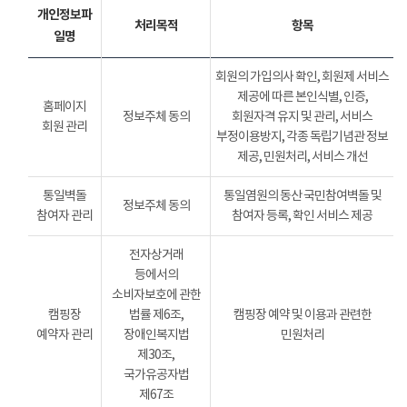
개인정보파
처리목적
항목
일명
회원의 가입의사 확인, 회원제 서비스
제공에 따른 본인식별, 인증,
홈페이지
정보주체 동의
회원자격 유지 및 관리, 서비스
회원 관리
부정이용방지, 각종 독립기념관 정보
제공, 민원처리, 서비스 개선
통일벽돌
통일염원의 동산 국민참여벽돌 및
정보주체 동의
참여자 관리
참여자 등록, 확인 서비스 제공
전자상거래
등에서의
소비자보호에 관한
캠핑장
법률 제6조,
캠핑장 예약 및 이용과 관련한
예약자 관리
장애인복지법
민원처리
제30조,
국가유공자법
제67조