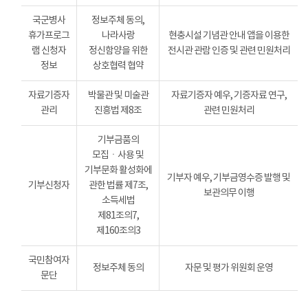
국군병사
정보주체 동의,
휴가프로그
나라사랑
현충시설 기념관 안내 앱을 이용한
램 신청자
정신함양을 위한
전시관 관람 인증 및 관련 민원처리
정보
상호협력 협약
자료기증자
박물관 및 미술관
자료기증자 예우, 기증자료 연구,
관리
진흥법 제8조
관련 민원처리
기부금품의
모집ㆍ사용 및
기부문화 활성화에
기부자 예우, 기부금영수증 발행 및
기부신청자
관한 법률 제7조,
보관의무 이행
소득세법
제81조의7,
제160조의3
국민참여자
정보주체 동의
자문 및 평가 위원회 운영
문단