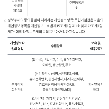
관한 법률
주민등록번
시행령
호
제19조
2
정보주체의 동의를 받아 처리하는 개인정보 항목: 독립기념관은 다음의
개인정보 항목을 개인정보보호법 제15조 제1항 제1호 및 제22조 제1항
제7호에 따라 정보주체의 동의를 받아 처리하고 있습니다.
개인정보파
보유 및
수집항목
일의 명칭
이용기간
(필수)ID, 비밀번호, 이름, 휴대전화번호,
이메일, 생년월일, 주소
(본인확인 시) 성명, 생년월일, 성별,
휴대전화번호, 통신사업자, 내/외국인 여부,
홈페이지
암호화된 이용자 확인값(CI),
회원탈퇴 시
회원관리
중복가입확인정보(DI)
까지
(14세 미만 가입 시) 법정대리인의 성명,
생년월일, 성별, 휴대전화번호, 통신사업자,