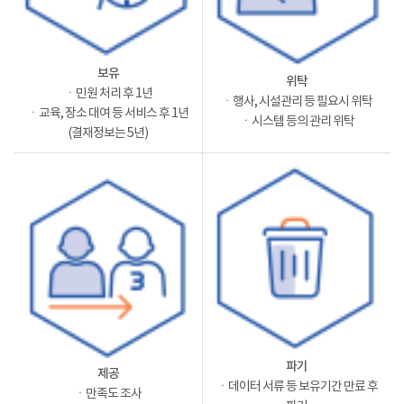
보유
위탁
ㆍ민원 처리 후 1년
ㆍ행사, 시설관리 등 필요시 위탁
ㆍ교육, 장소 대여 등 서비스 후 1년
ㆍ시스템 등의 관리 위탁
(결재정보는 5년)
파기
제공
ㆍ데이터 서류 등 보유기간 만료 후
ㆍ만족도 조사