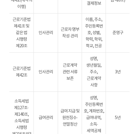
제4호(계약의
법 제6조)
결제정보
이행)
근로기준법
이름, 주소,
제41조 및
주민등록번
근로자 명부
같은 법
인사관리
호, 성별,
준영구
작성·관리
시행령
학력, 학위,
제20조
학교, 전공
성명,
근로계약
생년월일,
근로기준법
인사관리
관련 서류
주소,
3년
제42조
보존
근로계약
사항
성명,
소득세법
주민등록번
제127조·
급여 지급 및
호, 계좌번호,
제140조,
급여관리
원천징수·
급여내역,
5년
소득세법
연말정산
소득·
시행령
세액공제