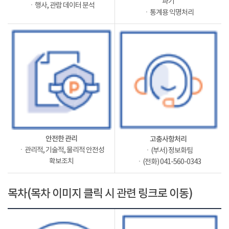
파기
ㆍ행사, 관람 데이터 분석
ㆍ통계용 익명처리
안전한 관리
고충사항처리
ㆍ관리적, 기술적, 물리적 안전성
ㆍ(부서) 정보화팀
확보조치
ㆍ(전화) 041-560-0343
목차(목차 이미지 클릭 시 관련 링크로 이동)