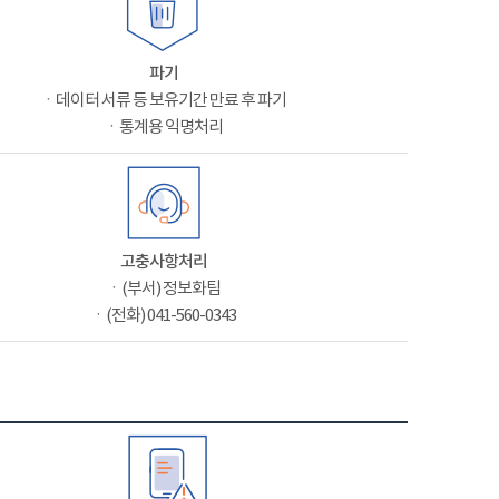
파기
ㆍ데이터 서류 등 보유기간 만료 후 파기
ㆍ통계용 익명처리
고충사항처리
ㆍ(부서) 정보화팀
ㆍ(전화) 041-560-0343