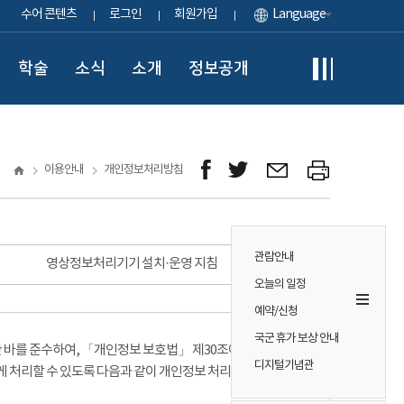
수어 콘텐츠
로그인
회원가입
Language
학술
소식
소개
정보공개
이용안내
개인정보처리방침
관람안내
영상정보처리기기 설치·운영 지침
오늘의 일정
예약/신청
국군 휴가 보상 안내
바를 준수하여, 「개인정보 보호법」 제30조에 따라
디지털기념관
게 처리할 수 있도록 다음과 같이 개인정보 처리방침을