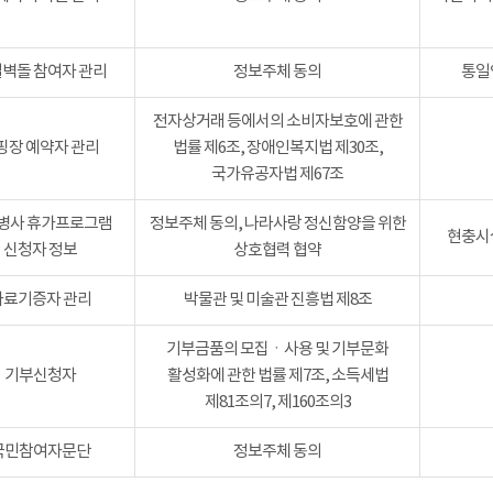
벽돌 참여자 관리
정보주체 동의
통일
전자상거래 등에서의 소비자보호에 관한
핑장 예약자 관리
법률 제6조, 장애인복지법 제30조,
국가유공자법 제67조
병사 휴가프로그램
정보주체 동의, 나라사랑 정신함양을 위한
현충시설
신청자 정보
상호협력 협약
자료기증자 관리
박물관 및 미술관 진흥법 제8조
기부금품의 모집ㆍ사용 및 기부문화
기부신청자
활성화에 관한 법률 제7조, 소득세법
제81조의7, 제160조의3
국민참여자문단
정보주체 동의