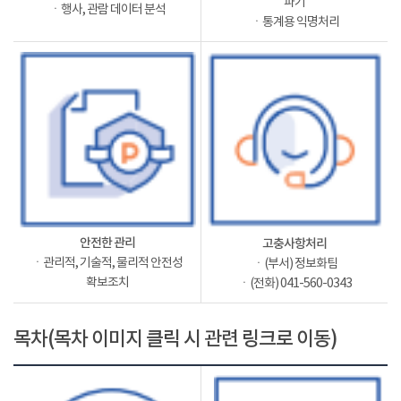
파기
ㆍ행사, 관람 데이터 분석
ㆍ통계용 익명처리
안전한 관리
고충사항처리
ㆍ관리적, 기술적, 물리적 안전성
ㆍ(부서) 정보화팀
확보조치
ㆍ(전화) 041-560-0343
목차(목차 이미지 클릭 시 관련 링크로 이동)