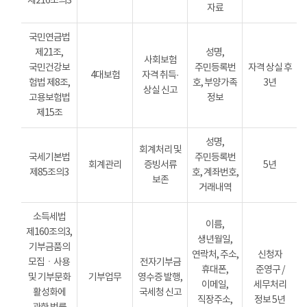
제216조의3
자료
국민연금법
제21조,
성명,
사회보험
국민건강보
주민등록번
자격 상실 후
4대보험
자격 취득·
험법 제8조,
호, 부양가족
3년
상실 신고
고용보험법
정보
제15조
성명,
회계처리 및
국세기본법
주민등록번
회계관리
증빙서류
5년
제85조의3
호, 계좌번호,
보존
거래내역
소득세법
이름,
제160조의3,
생년월일,
기부금품의
연락처, 주소,
신청자
모집ㆍ사용
전자기부금
휴대폰,
준영구 /
및 기부문화
기부업무
영수증 발행,
이메일,
세무처리
활성화에
국세청 신고
직장주소,
정보 5년