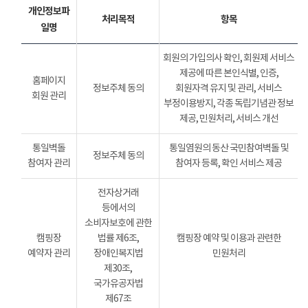
개인정보파
처리목적
항목
일명
회원의 가입의사 확인, 회원제 서비스
제공에 따른 본인식별, 인증,
홈페이지
정보주체 동의
회원자격 유지 및 관리, 서비스
회원 관리
부정이용방지, 각종 독립기념관 정보
제공, 민원처리, 서비스 개선
통일벽돌
통일염원의 동산 국민참여벽돌 및
정보주체 동의
참여자 관리
참여자 등록, 확인 서비스 제공
전자상거래
등에서의
소비자보호에 관한
캠핑장
법률 제6조,
캠핑장 예약 및 이용과 관련한
예약자 관리
장애인복지법
민원처리
제30조,
국가유공자법
제67조