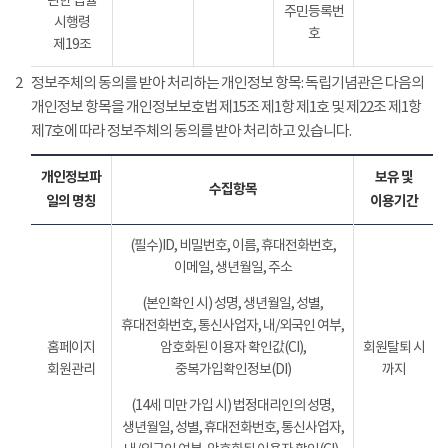
관한 법률
주민등록번
시행령
호
제19조
2
정보주체의 동의를 받아 처리하는 개인정보 항목: 독립기념관은 다음의
개인정보 항목을 개인정보보호법 제15조 제1항 제1호 및 제22조 제1항
제7호에 따라 정보주체의 동의를 받아 처리하고 있습니다.
개인정보파
보유 및
수집항목
일의 명칭
이용기간
(필수)ID, 비밀번호, 이름, 휴대전화번호,
이메일, 생년월일, 주소
(본인확인 시) 성명, 생년월일, 성별,
휴대전화번호, 통신사업자, 내/외국인 여부,
홈페이지
암호화된 이용자 확인값(CI),
회원탈퇴 시
회원관리
중복가입확인정보(DI)
까지
(14세 미만 가입 시) 법정대리인의 성명,
생년월일, 성별, 휴대전화번호, 통신사업자,