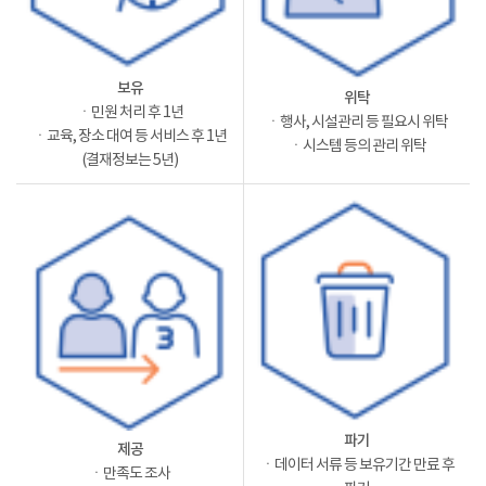
보유
위탁
ㆍ민원 처리 후 1년
ㆍ행사, 시설관리 등 필요시 위탁
ㆍ교육, 장소 대여 등 서비스 후 1년
ㆍ시스템 등의 관리 위탁
(결재정보는 5년)
파기
제공
ㆍ데이터 서류 등 보유기간 만료 후
ㆍ만족도 조사