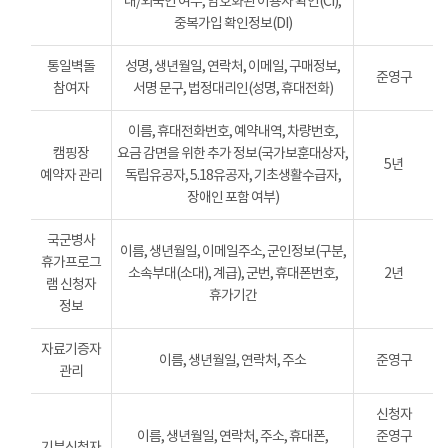
내/외국인 여부, 암호화된 이용자 확인(CI),
중복가입 확인정보(DI)
통일벽돌
성명, 생년월일, 연락처, 이메일, 구매정보,
준영구
참여자
서명 문구, 법정대리인(성명, 휴대전화)
이름, 휴대전화번호, 예약내역, 차량번호,
캠핑장
요금 감면을 위한 추가 정보(국가보훈대상자,
5년
예약자 관리
독립유공자, 5.18유공자, 기초생활수급자,
장애인 포함 여부)
국군병사
이름, 생년월일, 이메일주소, 군인정보(구분,
휴가프로그
소속부대(소대), 계급), 군번, 휴대폰번호,
2년
램 신청자
휴가기간
정보
자료기증자
이름, 생년월일, 연락처, 주소
준영구
관리
신청자
이름, 생년월일, 연락처, 주소, 휴대폰,
준영구
기부신청자