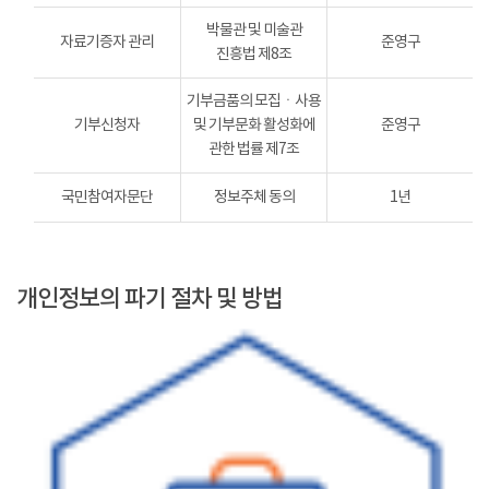
박물관 및 미술관
자료기증자 관리
준영구
진흥법 제8조
기부금품의 모집ㆍ사용
기부신청자
및 기부문화 활성화에
준영구
관한 법률 제7조
국민참여자문단
정보주체 동의
1년
개인정보의 파기 절차 및 방법