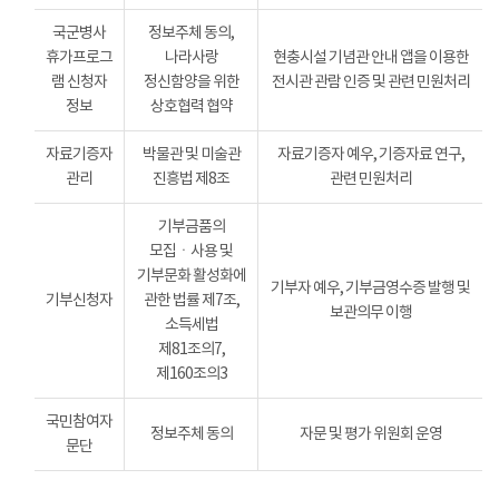
국군병사
정보주체 동의,
휴가프로그
나라사랑
현충시설 기념관 안내 앱을 이용한
램 신청자
정신함양을 위한
전시관 관람 인증 및 관련 민원처리
정보
상호협력 협약
자료기증자
박물관 및 미술관
자료기증자 예우, 기증자료 연구,
관리
진흥법 제8조
관련 민원처리
기부금품의
모집ㆍ사용 및
기부문화 활성화에
기부자 예우, 기부금영수증 발행 및
기부신청자
관한 법률 제7조,
보관의무 이행
소득세법
제81조의7,
제160조의3
국민참여자
정보주체 동의
자문 및 평가 위원회 운영
문단