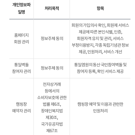
개인정보파
처리목적
항목
일명
회원의 가입의사 확인, 회원제 서비스
제공에 따른 본인식별, 인증,
홈페이지
정보주체 동의
회원자격 유지 및 관리, 서비스
회원 관리
부정이용방지, 각종 독립기념관 정보
제공, 민원처리, 서비스 개선
통일벽돌
통일염원의 동산 국민참여벽돌 및
정보주체 동의
참여자 관리
참여자 등록, 확인 서비스 제공
전자상거래
등에서의
소비자보호에 관한
캠핑장
법률 제6조,
캠핑장 예약 및 이용과 관련한
예약자 관리
장애인복지법
민원처리
제30조,
국가유공자법
제67조