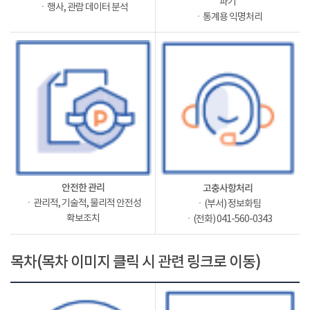
파기
ㆍ행사, 관람 데이터 분석
ㆍ통계용 익명처리
안전한 관리
고충사항처리
ㆍ관리적, 기술적, 물리적 안전성
ㆍ(부서) 정보화팀
확보조치
ㆍ(전화) 041-560-0343
목차(목차 이미지 클릭 시 관련 링크로 이동)