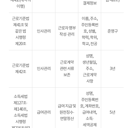
제4호(계약의
법 제6조)
결제정보
이행)
근로기준법
이름, 주소,
제41조 및
주민등록번
근로자 명부
같은 법
인사관리
호, 성별,
준영구
작성·관리
시행령
학력, 학위,
제20조
학교, 전공
성명,
근로계약
생년월일,
근로기준법
인사관리
관련 서류
주소,
3년
제42조
보존
근로계약
사항
성명,
소득세법
주민등록번
제127조·
급여 지급 및
호, 계좌번호,
제140조,
급여관리
원천징수·
급여내역,
5년
소득세법
연말정산
소득·
시행령
세액공제