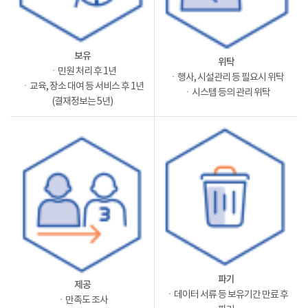
보유
위탁
ㆍ민원 처리 후 1년
ㆍ행사, 시설관리 등 필요시 위탁
ㆍ교육, 장소 대여 등 서비스 후 1년
ㆍ시스템 등의 관리 위탁
(결재정보는 5년)
파기
제공
ㆍ데이터 서류 등 보유기간 만료 후
ㆍ만족도 조사