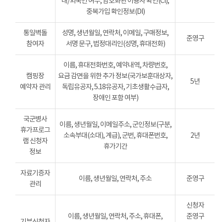
내/외국인 여부, 암호화된 이용자 확인(CI),
중복가입 확인정보(DI)
통일벽돌
성명, 생년월일, 연락처, 이메일, 구매정보,
준영구
참여자
서명 문구, 법정대리인(성명, 휴대전화)
이름, 휴대전화번호, 예약내역, 차량번호,
캠핑장
요금 감면을 위한 추가 정보(국가보훈대상자,
5년
예약자 관리
독립유공자, 5.18유공자, 기초생활수급자,
장애인 포함 여부)
국군병사
이름, 생년월일, 이메일주소, 군인정보(구분,
휴가프로그
소속부대(소대), 계급), 군번, 휴대폰번호,
2년
램 신청자
휴가기간
정보
자료기증자
이름, 생년월일, 연락처, 주소
준영구
관리
신청자
이름, 생년월일, 연락처, 주소, 휴대폰,
준영구
기부신청자