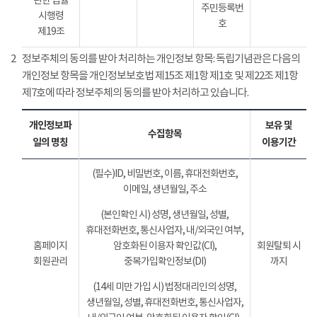
관한 법률
주민등록번
시행령
호
제19조
2
정보주체의 동의를 받아 처리하는 개인정보 항목: 독립기념관은 다음의
개인정보 항목을 개인정보보호법 제15조 제1항 제1호 및 제22조 제1항
제7호에 따라 정보주체의 동의를 받아 처리하고 있습니다.
개인정보파
보유 및
수집항목
일의 명칭
이용기간
(필수)ID, 비밀번호, 이름, 휴대전화번호,
이메일, 생년월일, 주소
(본인확인 시) 성명, 생년월일, 성별,
휴대전화번호, 통신사업자, 내/외국인 여부,
홈페이지
암호화된 이용자 확인값(CI),
회원탈퇴 시
회원관리
중복가입확인정보(DI)
까지
(14세 미만 가입 시) 법정대리인의 성명,
생년월일, 성별, 휴대전화번호, 통신사업자,