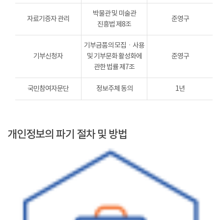
박물관 및 미술관
자료기증자 관리
준영구
진흥법 제8조
기부금품의 모집ㆍ사용
기부신청자
및 기부문화 활성화에
준영구
관한 법률 제7조
국민참여자문단
정보주체 동의
1년
개인정보의 파기 절차 및 방법