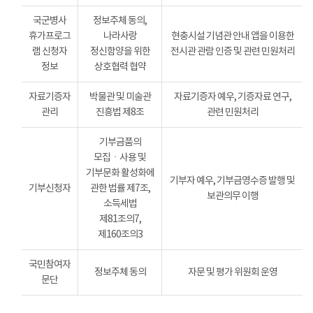
국군병사
정보주체 동의,
휴가프로그
나라사랑
현충시설 기념관 안내 앱을 이용한
램 신청자
정신함양을 위한
전시관 관람 인증 및 관련 민원처리
정보
상호협력 협약
자료기증자
박물관 및 미술관
자료기증자 예우, 기증자료 연구,
관리
진흥법 제8조
관련 민원처리
기부금품의
모집ㆍ사용 및
기부문화 활성화에
기부자 예우, 기부금영수증 발행 및
기부신청자
관한 법률 제7조,
보관의무 이행
소득세법
제81조의7,
제160조의3
국민참여자
정보주체 동의
자문 및 평가 위원회 운영
문단