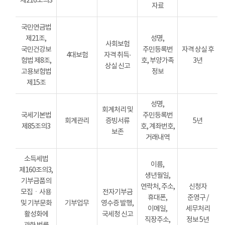
제216조의3
자료
국민연금법
제21조,
성명,
사회보험
국민건강보
주민등록번
자격 상실 후
4대보험
자격 취득·
험법 제8조,
호, 부양가족
3년
상실 신고
고용보험법
정보
제15조
성명,
회계처리 및
국세기본법
주민등록번
회계관리
증빙서류
5년
제85조의3
호, 계좌번호,
보존
거래내역
소득세법
이름,
제160조의3,
생년월일,
기부금품의
연락처, 주소,
신청자
모집ㆍ사용
전자기부금
휴대폰,
준영구 /
및 기부문화
기부업무
영수증 발행,
이메일,
세무처리
활성화에
국세청 신고
직장주소,
정보 5년