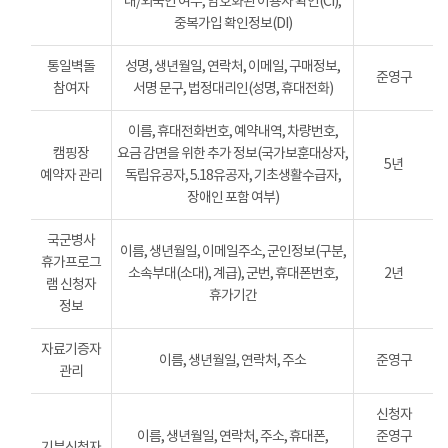
내/외국인 여부, 암호화된 이용자 확인(CI),
중복가입 확인정보(DI)
통일벽돌
성명, 생년월일, 연락처, 이메일, 구매정보,
준영구
참여자
서명 문구, 법정대리인(성명, 휴대전화)
이름, 휴대전화번호, 예약내역, 차량번호,
캠핑장
요금 감면을 위한 추가 정보(국가보훈대상자,
5년
예약자 관리
독립유공자, 5.18유공자, 기초생활수급자,
장애인 포함 여부)
국군병사
이름, 생년월일, 이메일주소, 군인정보(구분,
휴가프로그
소속부대(소대), 계급), 군번, 휴대폰번호,
2년
램 신청자
휴가기간
정보
자료기증자
이름, 생년월일, 연락처, 주소
준영구
관리
신청자
이름, 생년월일, 연락처, 주소, 휴대폰,
준영구
기부신청자