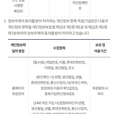
관한 법률
주민등록번
시행령
호
제19조
2
정보주체의 동의를 받아 처리하는 개인정보 항목: 독립기념관은 다음의
개인정보 항목을 개인정보보호법 제15조 제1항 제1호 및 제22조 제1항
제7호에 따라 정보주체의 동의를 받아 처리하고 있습니다.
개인정보파
보유 및
수집항목
일의 명칭
이용기간
(필수)ID, 비밀번호, 이름, 휴대전화번호,
이메일, 생년월일, 주소
(본인확인 시) 성명, 생년월일, 성별,
휴대전화번호, 통신사업자, 내/외국인 여부,
홈페이지
암호화된 이용자 확인값(CI),
회원탈퇴 시
회원관리
중복가입확인정보(DI)
까지
(14세 미만 가입 시) 법정대리인의 성명,
생년월일, 성별, 휴대전화번호, 통신사업자,