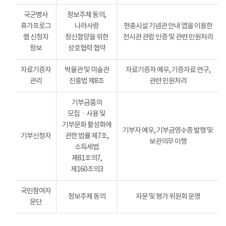
국군병사
정보주체 동의,
휴가프로그
나라사랑
현충시설 기념관 안내 앱을 이용한
램 신청자
정신함양을 위한
전시관 관람 인증 및 관련 민원처리
정보
상호협력 협약
자료기증자
박물관 및 미술관
자료기증자 예우, 기증자료 연구,
관리
진흥법 제8조
관련 민원처리
기부금품의
모집ㆍ사용 및
기부문화 활성화에
기부자 예우, 기부금영수증 발행 및
기부신청자
관한 법률 제7조,
보관의무 이행
소득세법
제81조의7,
제160조의3
국민참여자
정보주체 동의
자문 및 평가 위원회 운영
문단