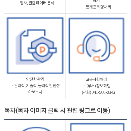
파기
ㆍ행사, 관람 데이터 분석
ㆍ통계용 익명처리
안전한 관리
고충사항처리
ㆍ관리적, 기술적, 물리적 안전성
ㆍ(부서) 정보화팀
확보조치
ㆍ(전화) 041-560-0343
목차(목차 이미지 클릭 시 관련 링크로 이동)