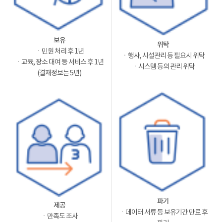
보유
위탁
ㆍ민원 처리 후 1년
ㆍ행사, 시설관리 등 필요시 위탁
ㆍ교육, 장소 대여 등 서비스 후 1년
ㆍ시스템 등의 관리 위탁
(결재정보는 5년)
파기
제공
ㆍ데이터 서류 등 보유기간 만료 후
ㆍ만족도 조사