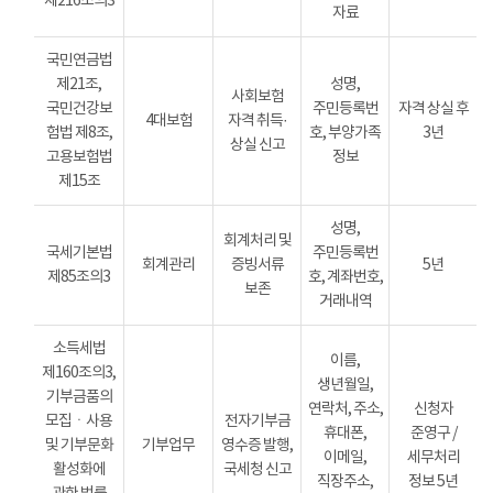
제216조의3
자료
국민연금법
제21조,
성명,
사회보험
국민건강보
주민등록번
자격 상실 후
4대보험
자격 취득·
험법 제8조,
호, 부양가족
3년
상실 신고
고용보험법
정보
제15조
성명,
회계처리 및
국세기본법
주민등록번
회계관리
증빙서류
5년
제85조의3
호, 계좌번호,
보존
거래내역
소득세법
이름,
제160조의3,
생년월일,
기부금품의
연락처, 주소,
신청자
모집ㆍ사용
전자기부금
휴대폰,
준영구 /
및 기부문화
기부업무
영수증 발행,
이메일,
세무처리
활성화에
국세청 신고
직장주소,
정보 5년