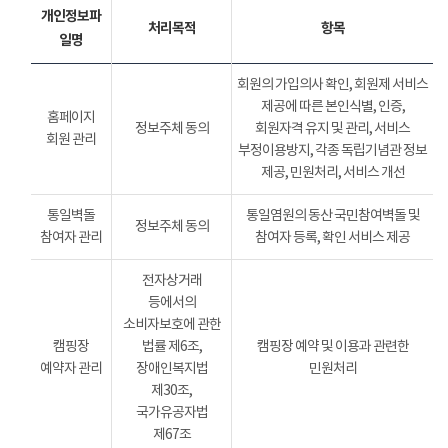
개인정보파
처리목적
항목
일명
회원의 가입의사 확인, 회원제 서비스
제공에 따른 본인식별, 인증,
홈페이지
정보주체 동의
회원자격 유지 및 관리, 서비스
회원 관리
부정이용방지, 각종 독립기념관 정보
제공, 민원처리, 서비스 개선
통일벽돌
통일염원의 동산 국민참여벽돌 및
정보주체 동의
참여자 관리
참여자 등록, 확인 서비스 제공
전자상거래
등에서의
소비자보호에 관한
캠핑장
법률 제6조,
캠핑장 예약 및 이용과 관련한
예약자 관리
장애인복지법
민원처리
제30조,
국가유공자법
제67조