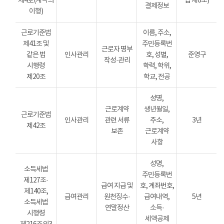
제4호(계약의
법 제6조)
결제정보
이행)
근로기준법
이름, 주소,
제41조 및
주민등록번
근로자 명부
같은 법
인사관리
호, 성별,
준영구
작성·관리
시행령
학력, 학위,
제20조
학교, 전공
성명,
근로계약
생년월일,
근로기준법
인사관리
관련 서류
주소,
3년
제42조
보존
근로계약
사항
성명,
소득세법
주민등록번
제127조·
급여 지급 및
호, 계좌번호,
제140조,
급여관리
원천징수·
급여내역,
5년
소득세법
연말정산
소득·
시행령
세액공제