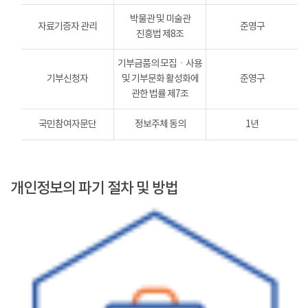
박물관 및 미술관
자료기증자 관리
준영구
진흥법 제8조
기부금품의 모집ㆍ사용
기부신청자
및 기부문화 활성화에
준영구
관한 법률 제7조
국민참여자문단
정보주체 동의
1년
개인정보의 파기 절차 및 방법