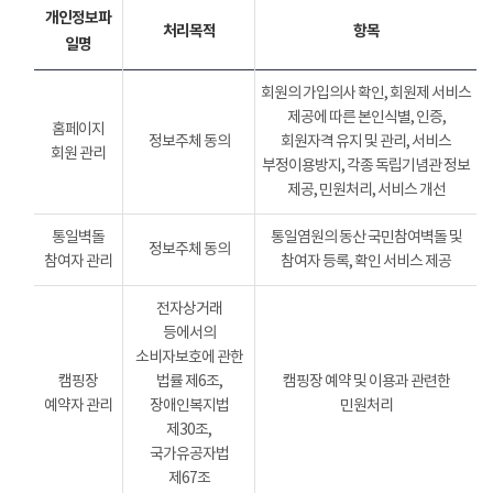
개인정보파
처리목적
항목
일명
회원의 가입의사 확인, 회원제 서비스
제공에 따른 본인식별, 인증,
홈페이지
정보주체 동의
회원자격 유지 및 관리, 서비스
회원 관리
부정이용방지, 각종 독립기념관 정보
제공, 민원처리, 서비스 개선
통일벽돌
통일염원의 동산 국민참여벽돌 및
정보주체 동의
참여자 관리
참여자 등록, 확인 서비스 제공
전자상거래
등에서의
소비자보호에 관한
캠핑장
법률 제6조,
캠핑장 예약 및 이용과 관련한
예약자 관리
장애인복지법
민원처리
제30조,
국가유공자법
제67조