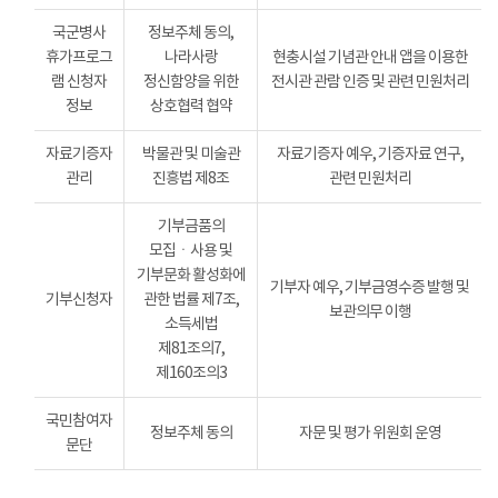
국군병사
정보주체 동의,
휴가프로그
나라사랑
현충시설 기념관 안내 앱을 이용한
램 신청자
정신함양을 위한
전시관 관람 인증 및 관련 민원처리
정보
상호협력 협약
자료기증자
박물관 및 미술관
자료기증자 예우, 기증자료 연구,
관리
진흥법 제8조
관련 민원처리
기부금품의
모집ㆍ사용 및
기부문화 활성화에
기부자 예우, 기부금영수증 발행 및
기부신청자
관한 법률 제7조,
보관의무 이행
소득세법
제81조의7,
제160조의3
국민참여자
정보주체 동의
자문 및 평가 위원회 운영
문단