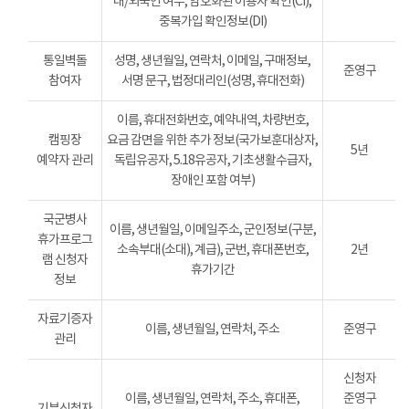
내/외국인 여부, 암호화된 이용자 확인(CI),
중복가입 확인정보(DI)
통일벽돌
성명, 생년월일, 연락처, 이메일, 구매정보,
준영구
참여자
서명 문구, 법정대리인(성명, 휴대전화)
이름, 휴대전화번호, 예약내역, 차량번호,
캠핑장
요금 감면을 위한 추가 정보(국가보훈대상자,
5년
예약자 관리
독립유공자, 5.18유공자, 기초생활수급자,
장애인 포함 여부)
국군병사
이름, 생년월일, 이메일주소, 군인정보(구분,
휴가프로그
소속부대(소대), 계급), 군번, 휴대폰번호,
2년
램 신청자
휴가기간
정보
자료기증자
이름, 생년월일, 연락처, 주소
준영구
관리
신청자
이름, 생년월일, 연락처, 주소, 휴대폰,
준영구
기부신청자