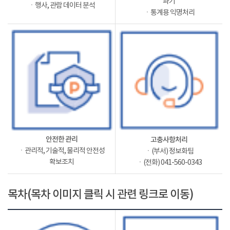
파기
ㆍ행사, 관람 데이터 분석
ㆍ통계용 익명처리
안전한 관리
고충사항처리
ㆍ관리적, 기술적, 물리적 안전성
ㆍ(부서) 정보화팀
확보조치
ㆍ(전화) 041-560-0343
목차(목차 이미지 클릭 시 관련 링크로 이동)