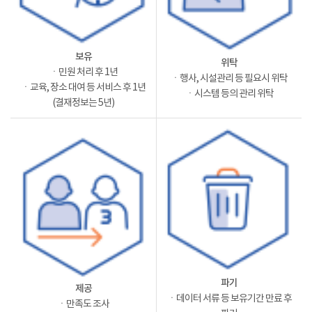
보유
위탁
ㆍ민원 처리 후 1년
ㆍ행사, 시설관리 등 필요시 위탁
ㆍ교육, 장소 대여 등 서비스 후 1년
ㆍ시스템 등의 관리 위탁
(결재정보는 5년)
파기
제공
ㆍ데이터 서류 등 보유기간 만료 후
ㆍ만족도 조사