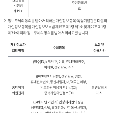
관한 법률
주민등록번
시행령
호
제19조
2
정보주체의 동의를 받아 처리하는 개인정보 항목: 독립기념관은 다음의
개인정보 항목을 개인정보보호법 제15조 제1항 제1호 및 제22조 제1항
제7호에 따라 정보주체의 동의를 받아 처리하고 있습니다.
개인정보파
보유 및
수집항목
일의 명칭
이용기간
(필수)ID, 비밀번호, 이름, 휴대전화번호,
이메일, 생년월일, 주소
(본인확인 시) 성명, 생년월일, 성별,
휴대전화번호, 통신사업자, 내/외국인 여부,
홈페이지
암호화된 이용자 확인값(CI),
회원탈퇴 시
회원관리
중복가입확인정보(DI)
까지
(14세 미만 가입 시) 법정대리인의 성명,
생년월일, 성별, 휴대전화번호, 통신사업자,