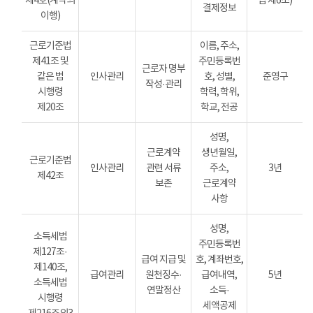
제4호(계약의
법 제6조)
결제정보
이행)
근로기준법
이름, 주소,
제41조 및
주민등록번
근로자 명부
같은 법
인사관리
호, 성별,
준영구
작성·관리
시행령
학력, 학위,
제20조
학교, 전공
성명,
근로계약
생년월일,
근로기준법
인사관리
관련 서류
주소,
3년
제42조
보존
근로계약
사항
성명,
소득세법
주민등록번
제127조·
급여 지급 및
호, 계좌번호,
제140조,
급여관리
원천징수·
급여내역,
5년
소득세법
연말정산
소득·
시행령
세액공제