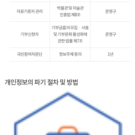
박물관 및 미술관
자료기증자 관리
준영구
진흥법 제8조
기부금품의 모집ㆍ사용
기부신청자
및 기부문화 활성화에
준영구
관한 법률 제7조
국민참여자문단
정보주체 동의
1년
개인정보의 파기 절차 및 방법