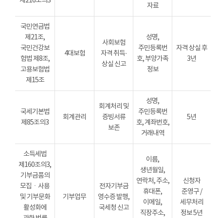
제216조의3
자료
국민연금법
제21조,
성명,
사회보험
국민건강보
주민등록번
자격 상실 후
4대보험
자격 취득·
험법 제8조,
호, 부양가족
3년
상실 신고
고용보험법
정보
제15조
성명,
회계처리 및
국세기본법
주민등록번
회계관리
증빙서류
5년
제85조의3
호, 계좌번호,
보존
거래내역
소득세법
이름,
제160조의3,
생년월일,
기부금품의
연락처, 주소,
신청자
모집ㆍ사용
전자기부금
휴대폰,
준영구 /
및 기부문화
기부업무
영수증 발행,
이메일,
세무처리
활성화에
국세청 신고
직장주소,
정보 5년