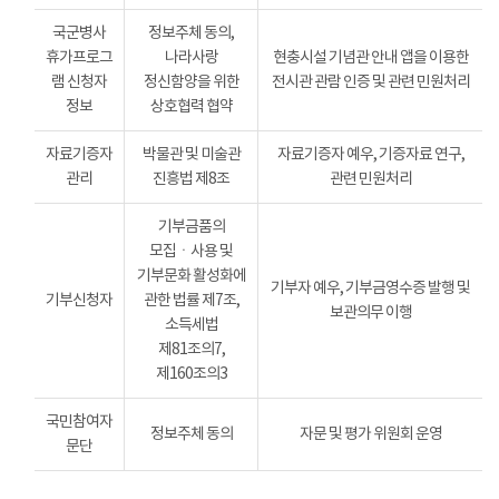
국군병사
정보주체 동의,
휴가프로그
나라사랑
현충시설 기념관 안내 앱을 이용한
램 신청자
정신함양을 위한
전시관 관람 인증 및 관련 민원처리
정보
상호협력 협약
자료기증자
박물관 및 미술관
자료기증자 예우, 기증자료 연구,
관리
진흥법 제8조
관련 민원처리
기부금품의
모집ㆍ사용 및
기부문화 활성화에
기부자 예우, 기부금영수증 발행 및
기부신청자
관한 법률 제7조,
보관의무 이행
소득세법
제81조의7,
제160조의3
국민참여자
정보주체 동의
자문 및 평가 위원회 운영
문단