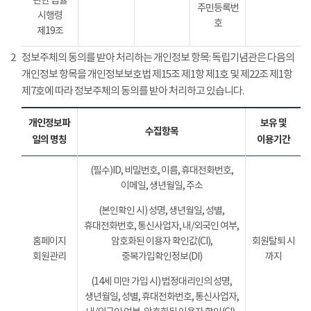
관한 법률
주민등록번
시행령
호
제19조
2
정보주체의 동의를 받아 처리하는 개인정보 항목: 독립기념관은 다음의
개인정보 항목을 개인정보보호법 제15조 제1항 제1호 및 제22조 제1항
제7호에 따라 정보주체의 동의를 받아 처리하고 있습니다.
개인정보파
보유 및
수집항목
일의 명칭
이용기간
(필수)ID, 비밀번호, 이름, 휴대전화번호,
이메일, 생년월일, 주소
(본인확인 시) 성명, 생년월일, 성별,
휴대전화번호, 통신사업자, 내/외국인 여부,
홈페이지
암호화된 이용자 확인값(CI),
회원탈퇴 시
회원관리
중복가입확인정보(DI)
까지
(14세 미만 가입 시) 법정대리인의 성명,
생년월일, 성별, 휴대전화번호, 통신사업자,