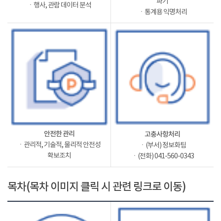
파기
ㆍ행사, 관람 데이터 분석
ㆍ통계용 익명처리
안전한 관리
고충사항처리
ㆍ관리적, 기술적, 물리적 안전성
ㆍ(부서) 정보화팀
확보조치
ㆍ(전화) 041-560-0343
목차(목차 이미지 클릭 시 관련 링크로 이동)