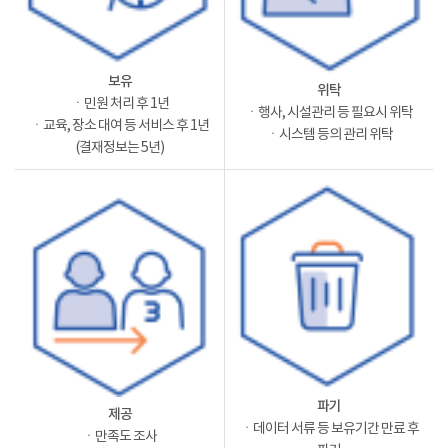
보유
위탁
ㆍ민원 처리 후 1년
ㆍ행사, 시설관리 등 필요시 위탁
ㆍ교육, 장소 대여 등 서비스 후 1년
ㆍ시스템 등의 관리 위탁
(결재정보는 5년)
파기
제공
ㆍ데이터 서류 등 보유기간 만료 후
ㆍ만족도 조사