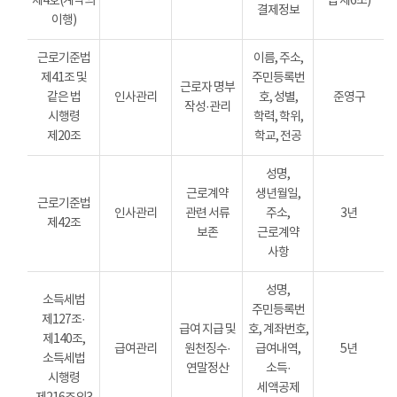
제4호(계약의
법 제6조)
결제정보
이행)
근로기준법
이름, 주소,
제41조 및
주민등록번
근로자 명부
같은 법
인사관리
호, 성별,
준영구
작성·관리
시행령
학력, 학위,
제20조
학교, 전공
성명,
근로계약
생년월일,
근로기준법
인사관리
관련 서류
주소,
3년
제42조
보존
근로계약
사항
성명,
소득세법
주민등록번
제127조·
급여 지급 및
호, 계좌번호,
제140조,
급여관리
원천징수·
급여내역,
5년
소득세법
연말정산
소득·
시행령
세액공제