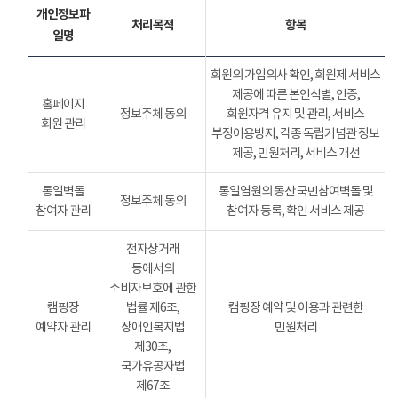
개인정보파
처리목적
항목
일명
회원의 가입의사 확인, 회원제 서비스
제공에 따른 본인식별, 인증,
홈페이지
정보주체 동의
회원자격 유지 및 관리, 서비스
회원 관리
부정이용방지, 각종 독립기념관 정보
제공, 민원처리, 서비스 개선
통일벽돌
통일염원의 동산 국민참여벽돌 및
정보주체 동의
참여자 관리
참여자 등록, 확인 서비스 제공
전자상거래
등에서의
소비자보호에 관한
캠핑장
법률 제6조,
캠핑장 예약 및 이용과 관련한
예약자 관리
장애인복지법
민원처리
제30조,
국가유공자법
제67조