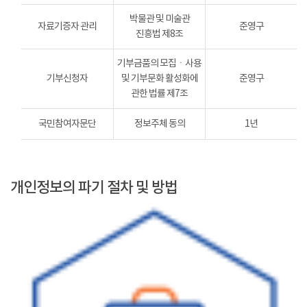
박물관 및 미술관
자료기증자 관리
준영구
진흥법 제8조
기부금품의 모집ㆍ사용
기부신청자
및 기부문화 활성화에
준영구
관한 법률 제7조
국민참여자문단
정보주체 동의
1년
개인정보의 파기 절차 및 방법