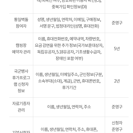
내/외국인 여부, 암호화된 이용자 확인(CI),
중복가입 확인정보(DI)
통일벽돌
성명, 생년월일, 연락처, 이메일, 구매정보,
준영구
참여자
서명 문구, 법정대리인(성명, 휴대전화)
이름, 휴대전화번호, 예약내역, 차량번호,
캠핑장
요금 감면을 위한 추가 정보(국가보훈대상자,
5년
예약자 관리
독립유공자, 5.18유공자, 기초생활수급자,
장애인 포함 여부)
국군병사
이름, 생년월일, 이메일주소, 군인정보(구분,
휴가프로그
소속부대(소대), 계급), 군번, 휴대폰번호,
2년
램 신청자
휴가기간
정보
자료기증자
이름, 생년월일, 연락처, 주소
준영구
관리
신청자
이름, 생년월일, 연락처, 주소, 휴대폰,
준영구
기부신청자