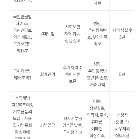
제216조의3
자료
국민연금법
제21조,
성명,
사회보험
국민건강보
주민등록번
자격 상실 후
4대보험
자격 취득·
험법 제8조,
호, 부양가족
3년
상실 신고
고용보험법
정보
제15조
성명,
회계처리 및
국세기본법
주민등록번
회계관리
증빙서류
5년
제85조의3
호, 계좌번호,
보존
거래내역
소득세법
이름,
제160조의3,
생년월일,
기부금품의
연락처, 주소,
신청자
모집ㆍ사용
전자기부금
휴대폰,
준영구 /
및 기부문화
기부업무
영수증 발행,
이메일,
세무처리
활성화에
국세청 신고
직장주소,
정보 5년