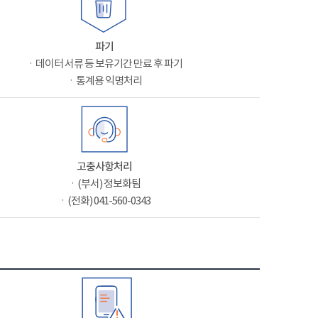
파기
ㆍ데이터 서류 등 보유기간 만료 후 파기
ㆍ통계용 익명처리
고충사항처리
ㆍ(부서) 정보화팀
ㆍ(전화) 041-560-0343