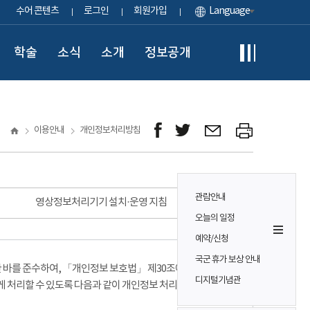
수어 콘텐츠
로그인
회원가입
Language
학술
소식
소개
정보공개
이용안내
개인정보처리방침
관람안내
영상정보처리기기 설치·운영 지침
오늘의 일정
예약/신청
국군 휴가 보상 안내
바를 준수하여, 「개인정보 보호법」 제30조에 따라
디지털기념관
게 처리할 수 있도록 다음과 같이 개인정보 처리방침을