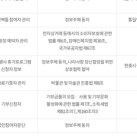
벽돌 참여자 관리
정보주체 동의
통일
전자상거래 등에서의 소비자보호에 관한
핑장 예약자 관리
법률 제6조, 장애인복지법 제30조,
국가유공자법 제67조
병사 휴가프로그램
정보주체 동의, 나라사랑 정신함양을 위한
현충시설
신청자 정보
상호협력 협약
자료기증자 관리
박물관 및 미술관 진흥법 제8조
기부금품의 모집ㆍ사용 및 기부문화
기부신청자
활성화에 관한 법률 제7조, 소득세법
제81조의7, 제160조의3
국민참여자문단
정보주체 동의