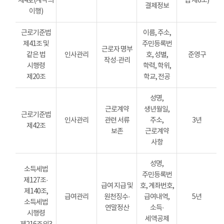
제4호(계약의
법 제6조)
결제정보
이행)
근로기준법
이름, 주소,
제41조 및
주민등록번
근로자 명부
같은 법
인사관리
호, 성별,
준영구
작성·관리
시행령
학력, 학위,
제20조
학교, 전공
성명,
근로계약
생년월일,
근로기준법
인사관리
관련 서류
주소,
3년
제42조
보존
근로계약
사항
성명,
소득세법
주민등록번
제127조·
급여 지급 및
호, 계좌번호,
제140조,
급여관리
원천징수·
급여내역,
5년
소득세법
연말정산
소득·
시행령
세액공제