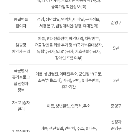
내/외국인 여부, 암호화된 이용자 확인(CI),
중복가입 확인정보(DI)
통일벽돌
성명, 생년월일, 연락처, 이메일, 구매정보,
준영구
참여자
서명 문구, 법정대리인(성명, 휴대전화)
이름, 휴대전화번호, 예약내역, 차량번호,
캠핑장
요금 감면을 위한 추가 정보(국가보훈대상자,
5년
예약자 관리
독립유공자, 5.18유공자, 기초생활수급자,
장애인 포함 여부)
국군병사
이름, 생년월일, 이메일주소, 군인정보(구분,
휴가프로그
소속부대(소대), 계급), 군번, 휴대폰번호,
2년
램 신청자
휴가기간
정보
자료기증자
이름, 생년월일, 연락처, 주소
준영구
관리
신청자
이름, 생년월일, 연락처, 주소, 휴대폰,
준영구
기부신청자