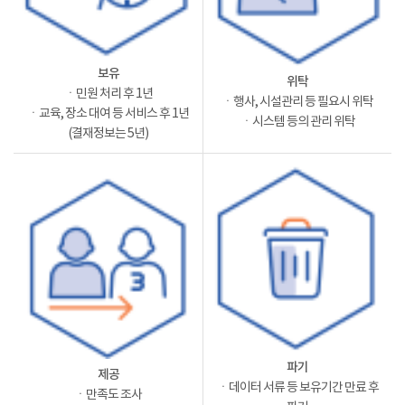
보유
위탁
ㆍ민원 처리 후 1년
ㆍ행사, 시설관리 등 필요시 위탁
ㆍ교육, 장소 대여 등 서비스 후 1년
ㆍ시스템 등의 관리 위탁
(결재정보는 5년)
파기
제공
ㆍ데이터 서류 등 보유기간 만료 후
ㆍ만족도 조사