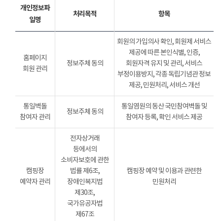
개인정보파
처리목적
항목
일명
회원의 가입의사 확인, 회원제 서비스
제공에 따른 본인식별, 인증,
홈페이지
정보주체 동의
회원자격 유지 및 관리, 서비스
회원 관리
부정이용방지, 각종 독립기념관 정보
제공, 민원처리, 서비스 개선
통일벽돌
통일염원의 동산 국민참여벽돌 및
정보주체 동의
참여자 관리
참여자 등록, 확인 서비스 제공
전자상거래
등에서의
소비자보호에 관한
캠핑장
법률 제6조,
캠핑장 예약 및 이용과 관련한
예약자 관리
장애인복지법
민원처리
제30조,
국가유공자법
제67조