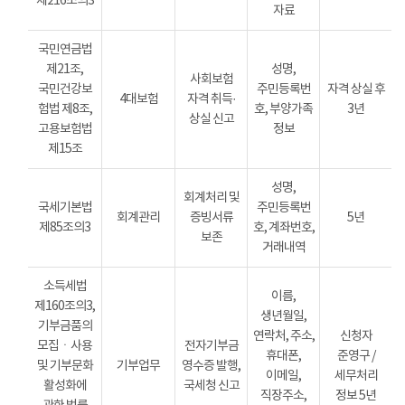
제216조의3
자료
국민연금법
제21조,
성명,
사회보험
국민건강보
주민등록번
자격 상실 후
4대보험
자격 취득·
험법 제8조,
호, 부양가족
3년
상실 신고
고용보험법
정보
제15조
성명,
회계처리 및
국세기본법
주민등록번
회계관리
증빙서류
5년
제85조의3
호, 계좌번호,
보존
거래내역
소득세법
이름,
제160조의3,
생년월일,
기부금품의
연락처, 주소,
신청자
모집ㆍ사용
전자기부금
휴대폰,
준영구 /
및 기부문화
기부업무
영수증 발행,
이메일,
세무처리
활성화에
국세청 신고
직장주소,
정보 5년