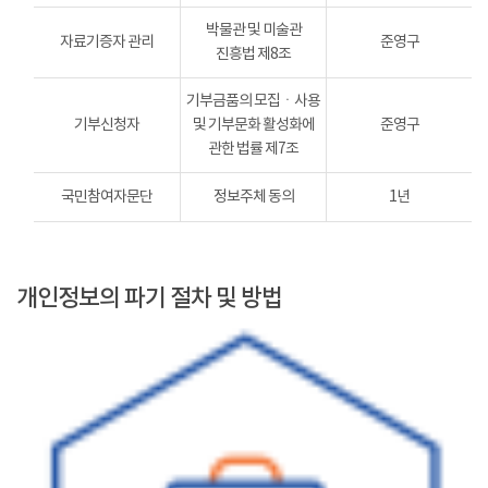
박물관 및 미술관
자료기증자 관리
준영구
진흥법 제8조
기부금품의 모집ㆍ사용
기부신청자
및 기부문화 활성화에
준영구
관한 법률 제7조
국민참여자문단
정보주체 동의
1년
개인정보의 파기 절차 및 방법