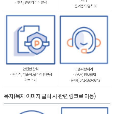
파기
ㆍ행사, 관람 데이터 분석
ㆍ통계용 익명처리
안전한 관리
고충사항처리
ㆍ관리적, 기술적, 물리적 안전성
ㆍ(부서) 정보화팀
확보조치
ㆍ(전화) 041-560-0343
목차(목차 이미지 클릭 시 관련 링크로 이동)