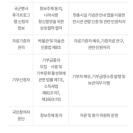
국군병사
정보주체 동의,
휴가프로그
나라사랑
현충시설 기념관 안내 앱을 이용한
램 신청자
정신함양을 위한
전시관 관람 인증 및 관련 민원처리
정보
상호협력 협약
자료기증자
박물관 및 미술관
자료기증자 예우, 기증자료 연구,
관리
진흥법 제8조
관련 민원처리
기부금품의
모집ㆍ사용 및
기부문화 활성화에
기부자 예우, 기부금영수증 발행 및
기부신청자
관한 법률 제7조,
보관의무 이행
소득세법
제81조의7,
제160조의3
국민참여자
정보주체 동의
자문 및 평가 위원회 운영
문단