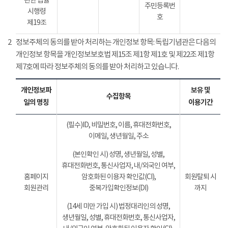
관한 법률
주민등록번
시행령
호
제19조
2
정보주체의 동의를 받아 처리하는 개인정보 항목: 독립기념관은 다음의
개인정보 항목을 개인정보보호법 제15조 제1항 제1호 및 제22조 제1항
제7호에 따라 정보주체의 동의를 받아 처리하고 있습니다.
개인정보파
보유 및
수집항목
일의 명칭
이용기간
(필수)ID, 비밀번호, 이름, 휴대전화번호,
이메일, 생년월일, 주소
(본인확인 시) 성명, 생년월일, 성별,
휴대전화번호, 통신사업자, 내/외국인 여부,
홈페이지
암호화된 이용자 확인값(CI),
회원탈퇴 시
회원관리
중복가입확인정보(DI)
까지
(14세 미만 가입 시) 법정대리인의 성명,
생년월일, 성별, 휴대전화번호, 통신사업자,