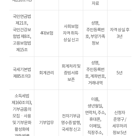
제216조의3
자료
국민연금법
제21조,
성명,
사회보험
국민건강보
주민등록번
자격 상실 후
4대보험
자격 취득·
험법 제8조,
호, 부양가족
3년
상실 신고
고용보험법
정보
제15조
성명,
회계처리 및
국세기본법
주민등록번
회계관리
증빙서류
5년
제85조의3
호, 계좌번호,
보존
거래내역
소득세법
이름,
제160조의3,
생년월일,
기부금품의
연락처, 주소,
신청자
모집ㆍ사용
전자기부금
휴대폰,
준영구 /
및 기부문화
기부업무
영수증 발행,
이메일,
세무처리
활성화에
국세청 신고
직장주소,
정보 5년