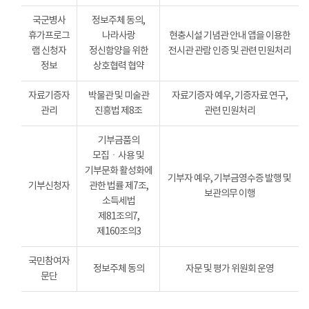
국군병사
정보주체 동의,
휴가프로그
나라사랑
현충시설 기념관 안내 앱을 이용한
램 신청자
정신함양을 위한
전시관 관람 인증 및 관련 민원처리
정보
상호협력 협약
자료기증자
박물관 및 미술관
자료기증자 예우, 기증자료 연구,
관리
진흥법 제8조
관련 민원처리
기부금품의
모집ㆍ사용 및
기부문화 활성화에
기부자 예우, 기부금영수증 발행 및
기부신청자
관한 법률 제7조,
보관의무 이행
소득세법
제81조의7,
제160조의3
국민참여자
정보주체 동의
자문 및 평가 위원회 운영
문단