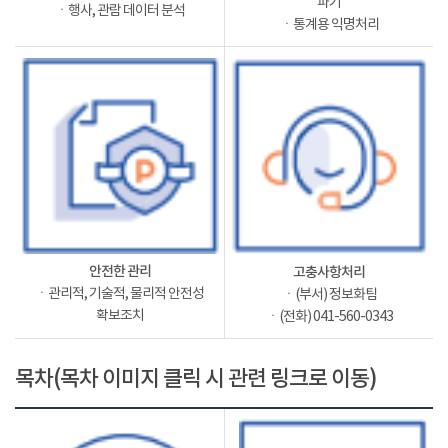
파기
ㆍ행사, 관람 데이터 분석
ㆍ통계용 익명처리
안전한 관리
고충사항처리
ㆍ관리적, 기술적, 물리적 안전성
ㆍ(부서) 정보화팀
확보조치
ㆍ(전화) 041-560-0343
목차(목차 이미지 클릭 시 관련 링크로 이동)