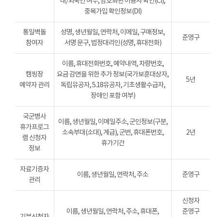
내/외국인 여부, 암호화된 이용자 확인(CI),
중복가입 확인정보(DI)
통일벽돌
성명, 생년월일, 연락처, 이메일, 구매정보,
준영구
참여자
서명 문구, 법정대리인(성명, 휴대전화)
이름, 휴대전화번호, 예약내역, 차량번호,
캠핑장
요금 감면을 위한 추가 정보(국가보훈대상자,
5년
예약자 관리
독립유공자, 5.18유공자, 기초생활수급자,
장애인 포함 여부)
국군병사
이름, 생년월일, 이메일주소, 군인정보(구분,
휴가프로그
소속부대(소대), 계급), 군번, 휴대폰번호,
2년
램 신청자
휴가기간
정보
자료기증자
이름, 생년월일, 연락처, 주소
준영구
관리
신청자
이름, 생년월일, 연락처, 주소, 휴대폰,
준영구
기부신청자