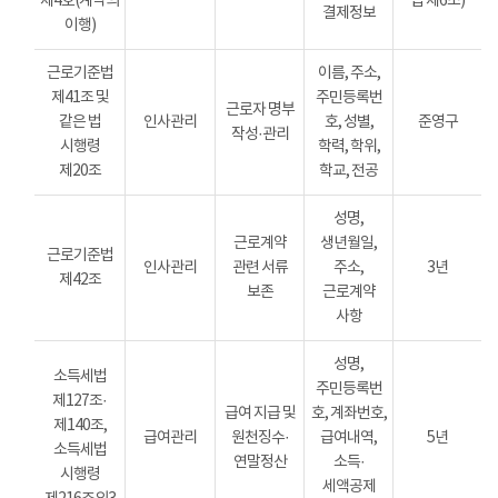
제4호(계약의
법 제6조)
결제정보
이행)
근로기준법
이름, 주소,
제41조 및
주민등록번
근로자 명부
같은 법
인사관리
호, 성별,
준영구
작성·관리
시행령
학력, 학위,
제20조
학교, 전공
성명,
근로계약
생년월일,
근로기준법
인사관리
관련 서류
주소,
3년
제42조
보존
근로계약
사항
성명,
소득세법
주민등록번
제127조·
급여 지급 및
호, 계좌번호,
제140조,
급여관리
원천징수·
급여내역,
5년
소득세법
연말정산
소득·
시행령
세액공제