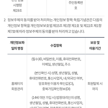
관한 법률
주민등록번
시행령
호
제19조
2
정보주체의 동의를 받아 처리하는 개인정보 항목: 독립기념관은 다음의
개인정보 항목을 개인정보보호법 제15조 제1항 제1호 및 제22조 제1항
제7호에 따라 정보주체의 동의를 받아 처리하고 있습니다.
개인정보파
보유 및
수집항목
일의 명칭
이용기간
(필수)ID, 비밀번호, 이름, 휴대전화번호,
이메일, 생년월일, 주소
(본인확인 시) 성명, 생년월일, 성별,
휴대전화번호, 통신사업자, 내/외국인 여부,
홈페이지
암호화된 이용자 확인값(CI),
회원탈퇴 시
회원관리
중복가입확인정보(DI)
까지
(14세 미만 가입 시) 법정대리인의 성명,
생년월일, 성별, 휴대전화번호, 통신사업자,