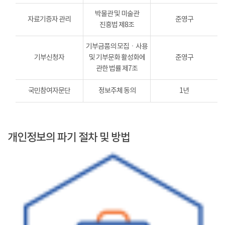
박물관 및 미술관
자료기증자 관리
준영구
진흥법 제8조
기부금품의 모집ㆍ사용
기부신청자
및 기부문화 활성화에
준영구
관한 법률 제7조
국민참여자문단
정보주체 동의
1년
개인정보의 파기 절차 및 방법