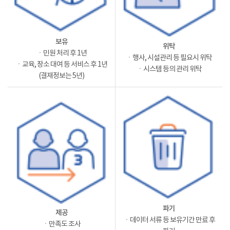
보유
위탁
ㆍ민원 처리 후 1년
ㆍ행사, 시설관리 등 필요시 위탁
ㆍ교육, 장소 대여 등 서비스 후 1년
ㆍ시스템 등의 관리 위탁
(결재정보는 5년)
파기
제공
ㆍ데이터 서류 등 보유기간 만료 후
ㆍ만족도 조사