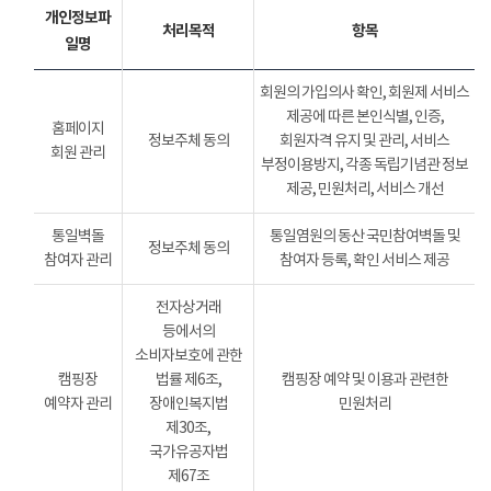
개인정보파
처리목적
항목
일명
회원의 가입의사 확인, 회원제 서비스
제공에 따른 본인식별, 인증,
홈페이지
정보주체 동의
회원자격 유지 및 관리, 서비스
회원 관리
부정이용방지, 각종 독립기념관 정보
제공, 민원처리, 서비스 개선
통일벽돌
통일염원의 동산 국민참여벽돌 및
정보주체 동의
참여자 관리
참여자 등록, 확인 서비스 제공
전자상거래
등에서의
소비자보호에 관한
캠핑장
법률 제6조,
캠핑장 예약 및 이용과 관련한
예약자 관리
장애인복지법
민원처리
제30조,
국가유공자법
제67조