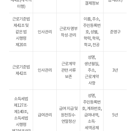
제4호(계약의
법 제6조)
결제정보
이행)
근로기준법
이름, 주소,
제41조 및
주민등록번
근로자 명부
같은 법
인사관리
호, 성별,
준영구
작성·관리
시행령
학력, 학위,
제20조
학교, 전공
성명,
근로계약
생년월일,
근로기준법
인사관리
관련 서류
주소,
3년
제42조
보존
근로계약
사항
성명,
소득세법
주민등록번
제127조·
급여 지급 및
호, 계좌번호,
제140조,
급여관리
원천징수·
급여내역,
5년
소득세법
연말정산
소득·
시행령
세액공제