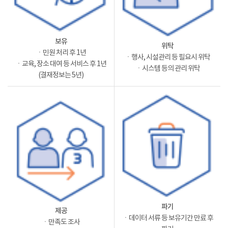
보유
위탁
ㆍ민원 처리 후 1년
ㆍ행사, 시설관리 등 필요시 위탁
ㆍ교육, 장소 대여 등 서비스 후 1년
ㆍ시스템 등의 관리 위탁
(결재정보는 5년)
파기
제공
ㆍ데이터 서류 등 보유기간 만료 후
ㆍ만족도 조사