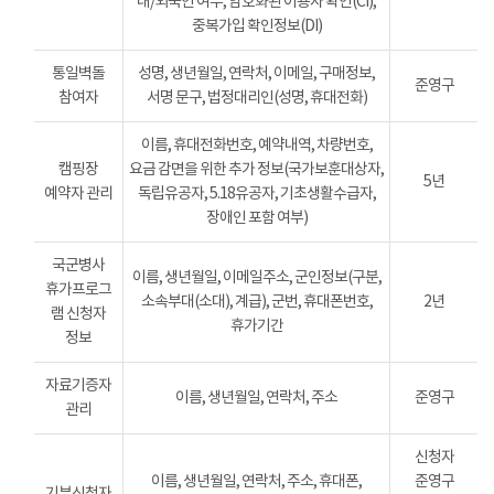
내/외국인 여부, 암호화된 이용자 확인(CI),
중복가입 확인정보(DI)
통일벽돌
성명, 생년월일, 연락처, 이메일, 구매정보,
준영구
참여자
서명 문구, 법정대리인(성명, 휴대전화)
이름, 휴대전화번호, 예약내역, 차량번호,
캠핑장
요금 감면을 위한 추가 정보(국가보훈대상자,
5년
예약자 관리
독립유공자, 5.18유공자, 기초생활수급자,
장애인 포함 여부)
국군병사
이름, 생년월일, 이메일주소, 군인정보(구분,
휴가프로그
소속부대(소대), 계급), 군번, 휴대폰번호,
2년
램 신청자
휴가기간
정보
자료기증자
이름, 생년월일, 연락처, 주소
준영구
관리
신청자
이름, 생년월일, 연락처, 주소, 휴대폰,
준영구
기부신청자