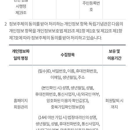
관한 법률
주민등록번
시행령
호
제19조
2
정보주체의 동의를 받아 처리하는 개인정보 항목: 독립기념관은 다음의
개인정보 항목을 개인정보보호법 제15조 제1항 제1호 및 제22조 제1항
제7호에 따라 정보주체의 동의를 받아 처리하고 있습니다.
개인정보파
보유 및
수집항목
일의 명칭
이용기간
(필수)ID, 비밀번호, 이름, 휴대전화번호,
이메일, 생년월일, 주소
(본인확인 시) 성명, 생년월일, 성별,
휴대전화번호, 통신사업자, 내/외국인 여부,
홈페이지
암호화된 이용자 확인값(CI),
회원탈퇴 시
회원관리
중복가입확인정보(DI)
까지
(14세 미만 가입 시) 법정대리인의 성명,
생년월일, 성별, 휴대전화번호, 통신사업자,