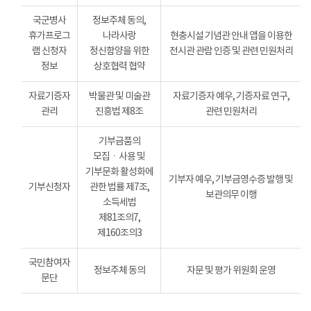
국군병사
정보주체 동의,
휴가프로그
나라사랑
현충시설 기념관 안내 앱을 이용한
램 신청자
정신함양을 위한
전시관 관람 인증 및 관련 민원처리
정보
상호협력 협약
자료기증자
박물관 및 미술관
자료기증자 예우, 기증자료 연구,
관리
진흥법 제8조
관련 민원처리
기부금품의
모집ㆍ사용 및
기부문화 활성화에
기부자 예우, 기부금영수증 발행 및
기부신청자
관한 법률 제7조,
보관의무 이행
소득세법
제81조의7,
제160조의3
국민참여자
정보주체 동의
자문 및 평가 위원회 운영
문단