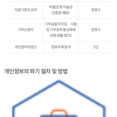
박물관 및 미술관
자료기증자 관리
준영구
진흥법 제8조
기부금품의 모집ㆍ사용
기부신청자
및 기부문화 활성화에
준영구
관한 법률 제7조
국민참여자문단
정보주체 동의
1년
개인정보의 파기 절차 및 방법