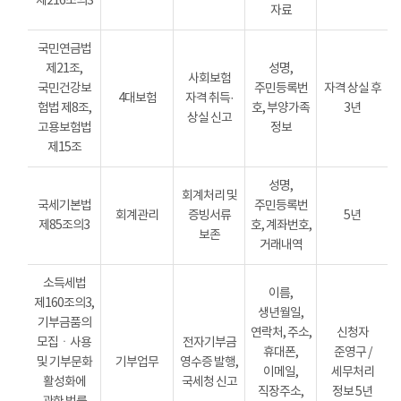
제216조의3
자료
국민연금법
제21조,
성명,
사회보험
국민건강보
주민등록번
자격 상실 후
4대보험
자격 취득·
험법 제8조,
호, 부양가족
3년
상실 신고
고용보험법
정보
제15조
성명,
회계처리 및
국세기본법
주민등록번
회계관리
증빙서류
5년
제85조의3
호, 계좌번호,
보존
거래내역
소득세법
이름,
제160조의3,
생년월일,
기부금품의
연락처, 주소,
신청자
모집ㆍ사용
전자기부금
휴대폰,
준영구 /
및 기부문화
기부업무
영수증 발행,
이메일,
세무처리
활성화에
국세청 신고
직장주소,
정보 5년