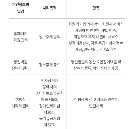
개인정보파
처리목적
항목
일명
회원의 가입의사 확인, 회원제 서비스
제공에 따른 본인식별, 인증,
홈페이지
정보주체 동의
회원자격 유지 및 관리, 서비스
회원 관리
부정이용방지, 각종 독립기념관 정보
제공, 민원처리, 서비스 개선
통일벽돌
통일염원의 동산 국민참여벽돌 및
정보주체 동의
참여자 관리
참여자 등록, 확인 서비스 제공
전자상거래
등에서의
소비자보호에 관한
캠핑장
법률 제6조,
캠핑장 예약 및 이용과 관련한
예약자 관리
장애인복지법
민원처리
제30조,
국가유공자법
제67조