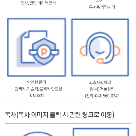
파기
ㆍ행사, 관람 데이터 분석
ㆍ통계용 익명처리
안전한 관리
고충사항처리
ㆍ관리적, 기술적, 물리적 안전성
ㆍ(부서) 정보화팀
확보조치
ㆍ(전화) 041-560-0343
목차(목차 이미지 클릭 시 관련 링크로 이동)