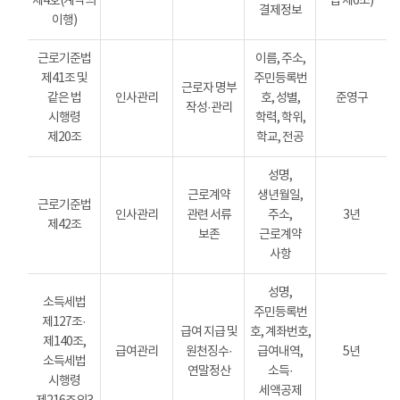
제4호(계약의
법 제6조)
결제정보
이행)
근로기준법
이름, 주소,
제41조 및
주민등록번
근로자 명부
같은 법
인사관리
호, 성별,
준영구
작성·관리
시행령
학력, 학위,
제20조
학교, 전공
성명,
근로계약
생년월일,
근로기준법
인사관리
관련 서류
주소,
3년
제42조
보존
근로계약
사항
성명,
소득세법
주민등록번
제127조·
급여 지급 및
호, 계좌번호,
제140조,
급여관리
원천징수·
급여내역,
5년
소득세법
연말정산
소득·
시행령
세액공제