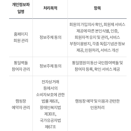
개인정보파
처리목적
항목
일명
회원의 가입의사 확인, 회원제 서비스
제공에 따른 본인식별, 인증,
홈페이지
정보주체 동의
회원자격 유지 및 관리, 서비스
회원 관리
부정이용방지, 각종 독립기념관 정보
제공, 민원처리, 서비스 개선
통일벽돌
통일염원의 동산 국민참여벽돌 및
정보주체 동의
참여자 관리
참여자 등록, 확인 서비스 제공
전자상거래
등에서의
소비자보호에 관한
캠핑장
법률 제6조,
캠핑장 예약 및 이용과 관련한
예약자 관리
장애인복지법
민원처리
제30조,
국가유공자법
제67조