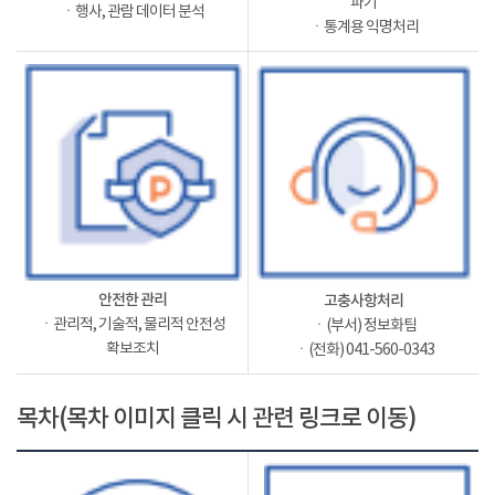
파기
ㆍ행사, 관람 데이터 분석
ㆍ통계용 익명처리
안전한 관리
고충사항처리
ㆍ관리적, 기술적, 물리적 안전성
ㆍ(부서) 정보화팀
확보조치
ㆍ(전화) 041-560-0343
목차(목차 이미지 클릭 시 관련 링크로 이동)