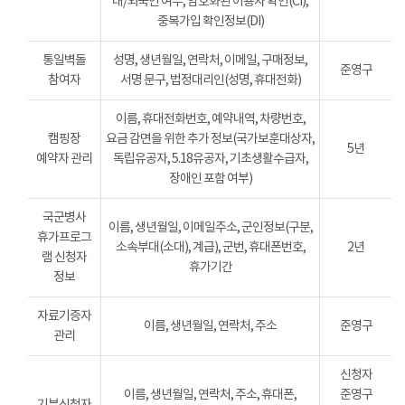
내/외국인 여부, 암호화된 이용자 확인(CI),
중복가입 확인정보(DI)
통일벽돌
성명, 생년월일, 연락처, 이메일, 구매정보,
준영구
참여자
서명 문구, 법정대리인(성명, 휴대전화)
이름, 휴대전화번호, 예약내역, 차량번호,
캠핑장
요금 감면을 위한 추가 정보(국가보훈대상자,
5년
예약자 관리
독립유공자, 5.18유공자, 기초생활수급자,
장애인 포함 여부)
국군병사
이름, 생년월일, 이메일주소, 군인정보(구분,
휴가프로그
소속부대(소대), 계급), 군번, 휴대폰번호,
2년
램 신청자
휴가기간
정보
자료기증자
이름, 생년월일, 연락처, 주소
준영구
관리
신청자
이름, 생년월일, 연락처, 주소, 휴대폰,
준영구
기부신청자