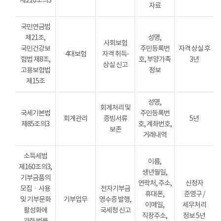
제216조의3
자료
국민연금법
제21조,
성명,
사회보험
국민건강보
주민등록번
자격 상실 후
4대보험
자격 취득·
험법 제8조,
호, 부양가족
3년
상실 신고
고용보험법
정보
제15조
성명,
회계처리 및
국세기본법
주민등록번
회계관리
증빙서류
5년
제85조의3
호, 계좌번호,
보존
거래내역
소득세법
이름,
제160조의3,
생년월일,
기부금품의
연락처, 주소,
신청자
모집ㆍ사용
전자기부금
휴대폰,
준영구 /
및 기부문화
기부업무
영수증 발행,
이메일,
세무처리
활성화에
국세청 신고
직장주소,
정보 5년