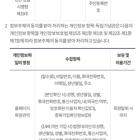
관한 법률
주민등록번
시행령
호
제19조
2
정보주체의 동의를 받아 처리하는 개인정보 항목: 독립기념관은 다음의
개인정보 항목을 개인정보보호법 제15조 제1항 제1호 및 제22조 제1항
제7호에 따라 정보주체의 동의를 받아 처리하고 있습니다.
개인정보파
보유 및
수집항목
일의 명칭
이용기간
(필수)ID, 비밀번호, 이름, 휴대전화번호,
이메일, 생년월일, 주소
(본인확인 시) 성명, 생년월일, 성별,
휴대전화번호, 통신사업자, 내/외국인 여부,
홈페이지
암호화된 이용자 확인값(CI),
회원탈퇴 시
회원관리
중복가입확인정보(DI)
까지
(14세 미만 가입 시) 법정대리인의 성명,
생년월일, 성별, 휴대전화번호, 통신사업자,