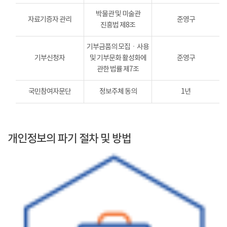
박물관 및 미술관
자료기증자 관리
준영구
진흥법 제8조
기부금품의 모집ㆍ사용
기부신청자
및 기부문화 활성화에
준영구
관한 법률 제7조
국민참여자문단
정보주체 동의
1년
개인정보의 파기 절차 및 방법