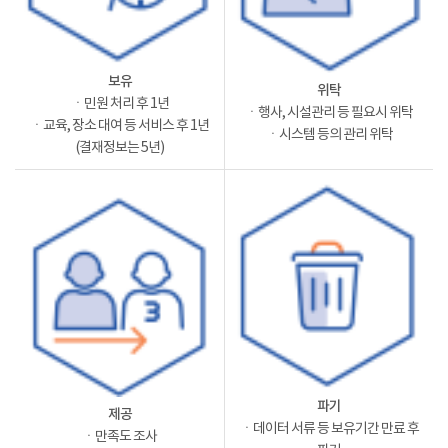
보유
위탁
ㆍ민원 처리 후 1년
ㆍ행사, 시설관리 등 필요시 위탁
ㆍ교육, 장소 대여 등 서비스 후 1년
ㆍ시스템 등의 관리 위탁
(결재정보는 5년)
파기
제공
ㆍ데이터 서류 등 보유기간 만료 후
ㆍ만족도 조사