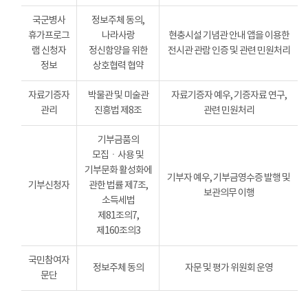
국군병사
정보주체 동의,
휴가프로그
나라사랑
현충시설 기념관 안내 앱을 이용한
램 신청자
정신함양을 위한
전시관 관람 인증 및 관련 민원처리
정보
상호협력 협약
자료기증자
박물관 및 미술관
자료기증자 예우, 기증자료 연구,
관리
진흥법 제8조
관련 민원처리
기부금품의
모집ㆍ사용 및
기부문화 활성화에
기부자 예우, 기부금영수증 발행 및
기부신청자
관한 법률 제7조,
보관의무 이행
소득세법
제81조의7,
제160조의3
국민참여자
정보주체 동의
자문 및 평가 위원회 운영
문단