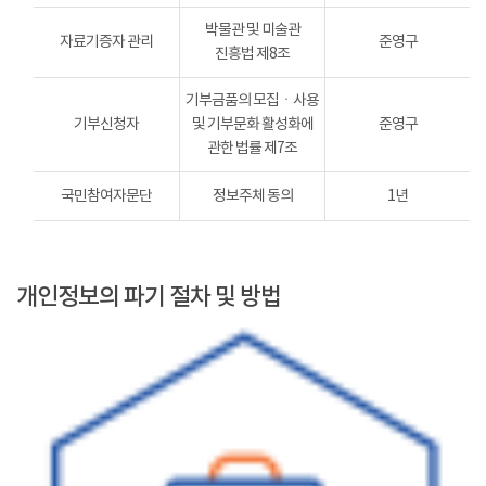
박물관 및 미술관
자료기증자 관리
준영구
진흥법 제8조
기부금품의 모집ㆍ사용
기부신청자
및 기부문화 활성화에
준영구
관한 법률 제7조
국민참여자문단
정보주체 동의
1년
개인정보의 파기 절차 및 방법