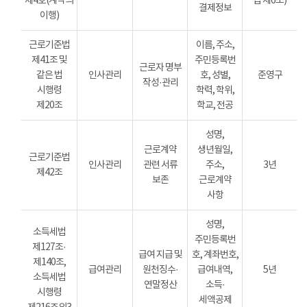
제4호(계약의
법 제6조)
결제정보
이행)
근로기준법
이름, 주소,
제41조 및
주민등록번
근로자 명부
같은 법
인사관리
호, 성별,
준영구
작성·관리
시행령
학력, 학위,
제20조
학교, 전공
성명,
근로계약
생년월일,
근로기준법
인사관리
관련 서류
주소,
3년
제42조
보존
근로계약
사항
성명,
소득세법
주민등록번
제127조·
급여 지급 및
호, 계좌번호,
제140조,
급여관리
원천징수·
급여내역,
5년
소득세법
연말정산
소득·
시행령
세액공제