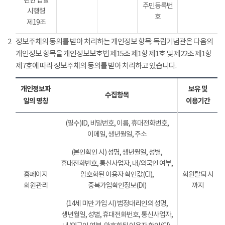
관한 법률
주민등록번
시행령
호
제19조
2
정보주체의 동의를 받아 처리하는 개인정보 항목: 독립기념관은 다음의
개인정보 항목을 개인정보보호법 제15조 제1항 제1호 및 제22조 제1항
제7호에 따라 정보주체의 동의를 받아 처리하고 있습니다.
개인정보파
보유 및
수집항목
일의 명칭
이용기간
(필수)ID, 비밀번호, 이름, 휴대전화번호,
이메일, 생년월일, 주소
(본인확인 시) 성명, 생년월일, 성별,
휴대전화번호, 통신사업자, 내/외국인 여부,
홈페이지
암호화된 이용자 확인값(CI),
회원탈퇴 시
회원관리
중복가입확인정보(DI)
까지
(14세 미만 가입 시) 법정대리인의 성명,
생년월일, 성별, 휴대전화번호, 통신사업자,