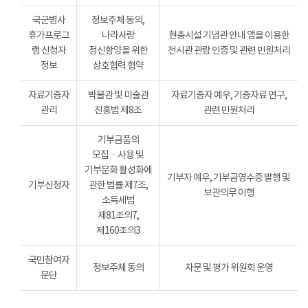
국군병사
정보주체 동의,
휴가프로그
나라사랑
현충시설 기념관 안내 앱을 이용한
램 신청자
정신함양을 위한
전시관 관람 인증 및 관련 민원처리
정보
상호협력 협약
자료기증자
박물관 및 미술관
자료기증자 예우, 기증자료 연구,
관리
진흥법 제8조
관련 민원처리
기부금품의
모집ㆍ사용 및
기부문화 활성화에
기부자 예우, 기부금영수증 발행 및
기부신청자
관한 법률 제7조,
보관의무 이행
소득세법
제81조의7,
제160조의3
국민참여자
정보주체 동의
자문 및 평가 위원회 운영
문단