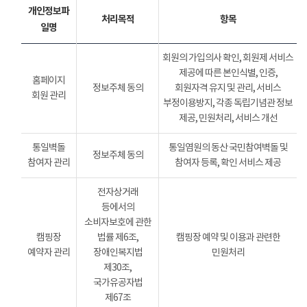
개인정보파
처리목적
항목
일명
회원의 가입의사 확인, 회원제 서비스
제공에 따른 본인식별, 인증,
홈페이지
정보주체 동의
회원자격 유지 및 관리, 서비스
회원 관리
부정이용방지, 각종 독립기념관 정보
제공, 민원처리, 서비스 개선
통일벽돌
통일염원의 동산 국민참여벽돌 및
정보주체 동의
참여자 관리
참여자 등록, 확인 서비스 제공
전자상거래
등에서의
소비자보호에 관한
캠핑장
법률 제6조,
캠핑장 예약 및 이용과 관련한
예약자 관리
장애인복지법
민원처리
제30조,
국가유공자법
제67조