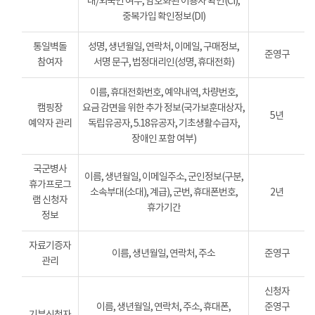
내/외국인 여부, 암호화된 이용자 확인(CI),
중복가입 확인정보(DI)
통일벽돌
성명, 생년월일, 연락처, 이메일, 구매정보,
준영구
참여자
서명 문구, 법정대리인(성명, 휴대전화)
이름, 휴대전화번호, 예약내역, 차량번호,
캠핑장
요금 감면을 위한 추가 정보(국가보훈대상자,
5년
예약자 관리
독립유공자, 5.18유공자, 기초생활수급자,
장애인 포함 여부)
국군병사
이름, 생년월일, 이메일주소, 군인정보(구분,
휴가프로그
소속부대(소대), 계급), 군번, 휴대폰번호,
2년
램 신청자
휴가기간
정보
자료기증자
이름, 생년월일, 연락처, 주소
준영구
관리
신청자
이름, 생년월일, 연락처, 주소, 휴대폰,
준영구
기부신청자