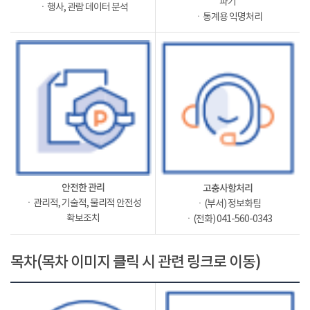
파기
ㆍ행사, 관람 데이터 분석
ㆍ통계용 익명처리
안전한 관리
고충사항처리
ㆍ관리적, 기술적, 물리적 안전성
ㆍ(부서) 정보화팀
확보조치
ㆍ(전화) 041-560-0343
목차(목차 이미지 클릭 시 관련 링크로 이동)