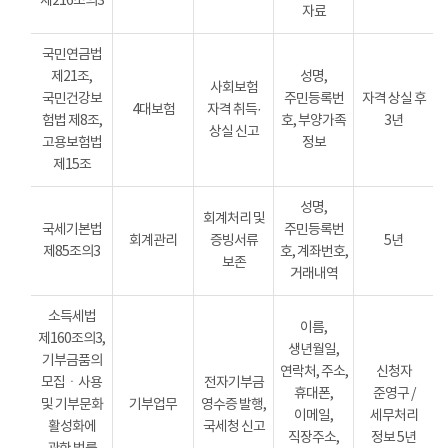
제216조의3
자료
국민연금법
제21조,
성명,
사회보험
국민건강보
주민등록번
자격 상실 후
4대보험
자격 취득·
험법 제8조,
호, 부양가족
3년
상실 신고
고용보험법
정보
제15조
성명,
회계처리 및
국세기본법
주민등록번
회계관리
증빙서류
5년
제85조의3
호, 계좌번호,
보존
거래내역
소득세법
이름,
제160조의3,
생년월일,
기부금품의
연락처, 주소,
신청자
모집ㆍ사용
전자기부금
휴대폰,
준영구 /
및 기부문화
기부업무
영수증 발행,
이메일,
세무처리
활성화에
국세청 신고
직장주소,
정보 5년