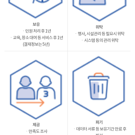
보유
위탁
ㆍ민원 처리 후 1년
ㆍ행사, 시설관리 등 필요시 위탁
ㆍ교육, 장소 대여 등 서비스 후 1년
ㆍ시스템 등의 관리 위탁
(결재정보는 5년)
파기
제공
ㆍ데이터 서류 등 보유기간 만료 후
ㆍ만족도 조사