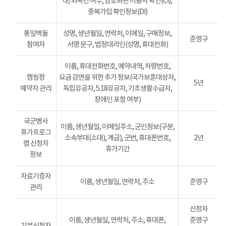
내/외국인 여부, 암호화된 이용자 확인(CI),
중복가입 확인정보(DI)
통일벽돌
성명, 생년월일, 연락처, 이메일, 구매정보,
준영구
참여자
서명 문구, 법정대리인(성명, 휴대전화)
이름, 휴대전화번호, 예약내역, 차량번호,
캠핑장
요금 감면을 위한 추가 정보(국가보훈대상자,
5년
예약자 관리
독립유공자, 5.18유공자, 기초생활수급자,
장애인 포함 여부)
국군병사
이름, 생년월일, 이메일주소, 군인정보(구분,
휴가프로그
소속부대(소대), 계급), 군번, 휴대폰번호,
2년
램 신청자
휴가기간
정보
자료기증자
이름, 생년월일, 연락처, 주소
준영구
관리
신청자
이름, 생년월일, 연락처, 주소, 휴대폰,
준영구
기부신청자