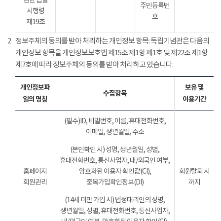
관한 법률
주민등록번
시행령
호
제19조
2
정보주체의 동의를 받아 처리하는 개인정보 항목: 독립기념관은 다음의
개인정보 항목을 개인정보보호법 제15조 제1항 제1호 및 제22조 제1항
제7호에 따라 정보주체의 동의를 받아 처리하고 있습니다.
개인정보파
보유 및
수집항목
일의 명칭
이용기간
(필수)ID, 비밀번호, 이름, 휴대전화번호,
이메일, 생년월일, 주소
(본인확인 시) 성명, 생년월일, 성별,
휴대전화번호, 통신사업자, 내/외국인 여부,
홈페이지
암호화된 이용자 확인값(CI),
회원탈퇴 시
회원관리
중복가입확인정보(DI)
까지
(14세 미만 가입 시) 법정대리인의 성명,
생년월일, 성별, 휴대전화번호, 통신사업자,