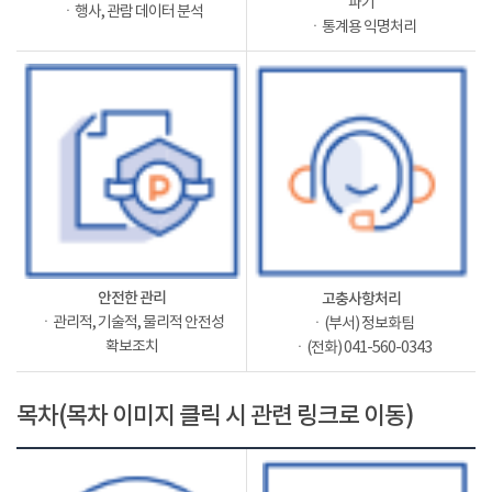
파기
ㆍ행사, 관람 데이터 분석
ㆍ통계용 익명처리
안전한 관리
고충사항처리
ㆍ관리적, 기술적, 물리적 안전성
ㆍ(부서) 정보화팀
확보조치
ㆍ(전화) 041-560-0343
목차(목차 이미지 클릭 시 관련 링크로 이동)