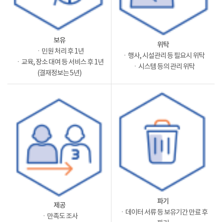
보유
위탁
ㆍ민원 처리 후 1년
ㆍ행사, 시설관리 등 필요시 위탁
ㆍ교육, 장소 대여 등 서비스 후 1년
ㆍ시스템 등의 관리 위탁
(결재정보는 5년)
파기
제공
ㆍ데이터 서류 등 보유기간 만료 후
ㆍ만족도 조사