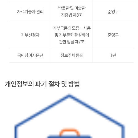
박물관 및 미술관
자료기증자 관리
준영구
진흥법 제8조
기부금품의 모집ㆍ사용
기부신청자
및 기부문화 활성화에
준영구
관한 법률 제7조
국민참여자문단
정보주체 동의
1년
개인정보의 파기 절차 및 방법