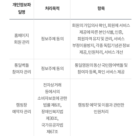
개인정보파
처리목적
항목
일명
회원의 가입의사 확인, 회원제 서비스
제공에 따른 본인식별, 인증,
홈페이지
정보주체 동의
회원자격 유지 및 관리, 서비스
회원 관리
부정이용방지, 각종 독립기념관 정보
제공, 민원처리, 서비스 개선
통일벽돌
통일염원의 동산 국민참여벽돌 및
정보주체 동의
참여자 관리
참여자 등록, 확인 서비스 제공
전자상거래
등에서의
소비자보호에 관한
캠핑장
법률 제6조,
캠핑장 예약 및 이용과 관련한
예약자 관리
장애인복지법
민원처리
제30조,
국가유공자법
제67조