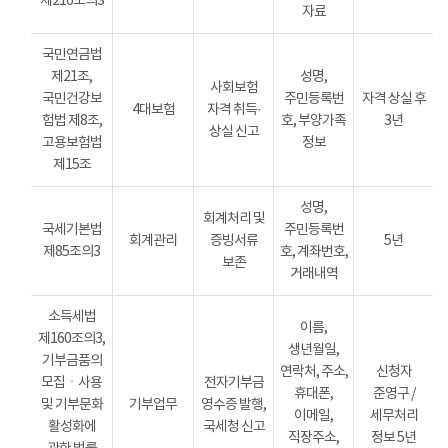
제216조의3
자료
국민연금법
제21조,
성명,
사회보험
국민건강보
주민등록번
자격 상실 후
4대보험
자격 취득·
험법 제8조,
호, 부양가족
3년
상실 신고
고용보험법
정보
제15조
성명,
회계처리 및
국세기본법
주민등록번
회계관리
증빙서류
5년
제85조의3
호, 계좌번호,
보존
거래내역
소득세법
이름,
제160조의3,
생년월일,
기부금품의
연락처, 주소,
신청자
모집ㆍ사용
전자기부금
휴대폰,
준영구 /
및 기부문화
기부업무
영수증 발행,
이메일,
세무처리
활성화에
국세청 신고
직장주소,
정보 5년