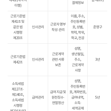
제4호(계약의
법 제6조)
결제정보
이행)
근로기준법
이름, 주소,
제41조 및
주민등록번
근로자 명부
같은 법
인사관리
호, 성별,
준영구
작성·관리
시행령
학력, 학위,
제20조
학교, 전공
성명,
근로계약
생년월일,
근로기준법
인사관리
관련 서류
주소,
3년
제42조
보존
근로계약
사항
성명,
소득세법
주민등록번
제127조·
급여 지급 및
호, 계좌번호,
제140조,
급여관리
원천징수·
급여내역,
5년
소득세법
연말정산
소득·
시행령
세액공제