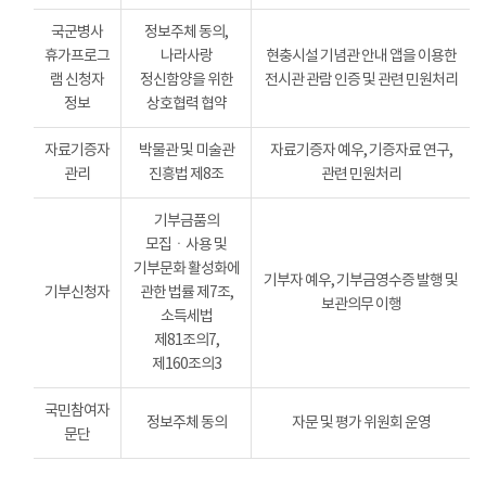
국군병사
정보주체 동의,
휴가프로그
나라사랑
현충시설 기념관 안내 앱을 이용한
램 신청자
정신함양을 위한
전시관 관람 인증 및 관련 민원처리
정보
상호협력 협약
자료기증자
박물관 및 미술관
자료기증자 예우, 기증자료 연구,
관리
진흥법 제8조
관련 민원처리
기부금품의
모집ㆍ사용 및
기부문화 활성화에
기부자 예우, 기부금영수증 발행 및
기부신청자
관한 법률 제7조,
보관의무 이행
소득세법
제81조의7,
제160조의3
국민참여자
정보주체 동의
자문 및 평가 위원회 운영
문단