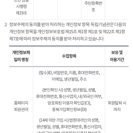
관한 법률
주민등록번
시행령
호
제19조
2
정보주체의 동의를 받아 처리하는 개인정보 항목: 독립기념관은 다음의
개인정보 항목을 개인정보보호법 제15조 제1항 제1호 및 제22조 제1항
제7호에 따라 정보주체의 동의를 받아 처리하고 있습니다.
개인정보파
보유 및
수집항목
일의 명칭
이용기간
(필수)ID, 비밀번호, 이름, 휴대전화번호,
이메일, 생년월일, 주소
(본인확인 시) 성명, 생년월일, 성별,
휴대전화번호, 통신사업자, 내/외국인 여부,
홈페이지
암호화된 이용자 확인값(CI),
회원탈퇴 시
회원관리
중복가입확인정보(DI)
까지
(14세 미만 가입 시) 법정대리인의 성명,
생년월일, 성별, 휴대전화번호, 통신사업자,