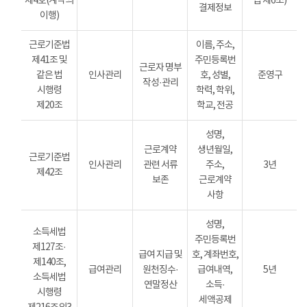
제4호(계약의
법 제6조)
결제정보
이행)
근로기준법
이름, 주소,
제41조 및
주민등록번
근로자 명부
같은 법
인사관리
호, 성별,
준영구
작성·관리
시행령
학력, 학위,
제20조
학교, 전공
성명,
근로계약
생년월일,
근로기준법
인사관리
관련 서류
주소,
3년
제42조
보존
근로계약
사항
성명,
소득세법
주민등록번
제127조·
급여 지급 및
호, 계좌번호,
제140조,
급여관리
원천징수·
급여내역,
5년
소득세법
연말정산
소득·
시행령
세액공제