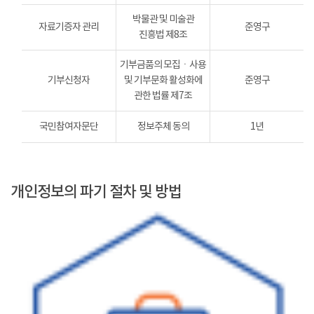
박물관 및 미술관
자료기증자 관리
준영구
진흥법 제8조
기부금품의 모집ㆍ사용
기부신청자
및 기부문화 활성화에
준영구
관한 법률 제7조
국민참여자문단
정보주체 동의
1년
개인정보의 파기 절차 및 방법