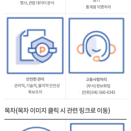
파기
ㆍ행사, 관람 데이터 분석
ㆍ통계용 익명처리
안전한 관리
고충사항처리
ㆍ관리적, 기술적, 물리적 안전성
ㆍ(부서) 정보화팀
확보조치
ㆍ(전화) 041-560-0343
목차(목차 이미지 클릭 시 관련 링크로 이동)