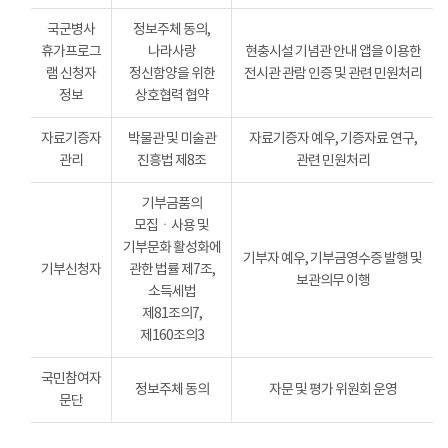
국군병사
정보주체 동의,
휴가프로그
나라사랑
현충시설 기념관 안내 앱을 이용한
램 신청자
정신함양을 위한
전시관 관람 인증 및 관련 민원처리
정보
상호협력 협약
자료기증자
박물관 및 미술관
자료기증자 예우, 기증자료 연구,
관리
진흥법 제8조
관련 민원처리
기부금품의
모집ㆍ사용 및
기부문화 활성화에
기부자 예우, 기부금영수증 발행 및
기부신청자
관한 법률 제7조,
보관의무 이행
소득세법
제81조의7,
제160조의3
국민참여자
정보주체 동의
자문 및 평가 위원회 운영
문단