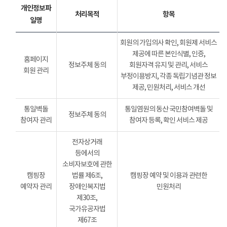
개인정보파
처리목적
항목
일명
회원의 가입의사 확인, 회원제 서비스
제공에 따른 본인식별, 인증,
홈페이지
정보주체 동의
회원자격 유지 및 관리, 서비스
회원 관리
부정이용방지, 각종 독립기념관 정보
제공, 민원처리, 서비스 개선
통일벽돌
통일염원의 동산 국민참여벽돌 및
정보주체 동의
참여자 관리
참여자 등록, 확인 서비스 제공
전자상거래
등에서의
소비자보호에 관한
캠핑장
법률 제6조,
캠핑장 예약 및 이용과 관련한
예약자 관리
장애인복지법
민원처리
제30조,
국가유공자법
제67조