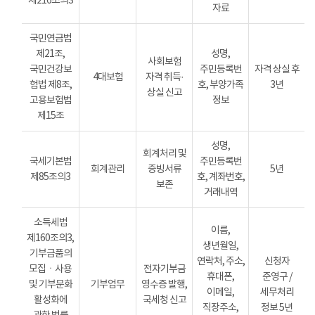
제216조의3
자료
국민연금법
제21조,
성명,
사회보험
국민건강보
주민등록번
자격 상실 후
4대보험
자격 취득·
험법 제8조,
호, 부양가족
3년
상실 신고
고용보험법
정보
제15조
성명,
회계처리 및
국세기본법
주민등록번
회계관리
증빙서류
5년
제85조의3
호, 계좌번호,
보존
거래내역
소득세법
이름,
제160조의3,
생년월일,
기부금품의
연락처, 주소,
신청자
모집ㆍ사용
전자기부금
휴대폰,
준영구 /
및 기부문화
기부업무
영수증 발행,
이메일,
세무처리
활성화에
국세청 신고
직장주소,
정보 5년