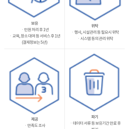
보유
위탁
ㆍ민원 처리 후 1년
ㆍ행사, 시설관리 등 필요시 위탁
ㆍ교육, 장소 대여 등 서비스 후 1년
ㆍ시스템 등의 관리 위탁
(결재정보는 5년)
파기
제공
ㆍ데이터 서류 등 보유기간 만료 후
ㆍ만족도 조사