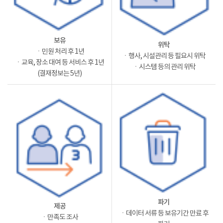
보유
위탁
ㆍ민원 처리 후 1년
ㆍ행사, 시설관리 등 필요시 위탁
ㆍ교육, 장소 대여 등 서비스 후 1년
ㆍ시스템 등의 관리 위탁
(결재정보는 5년)
파기
제공
ㆍ데이터 서류 등 보유기간 만료 후
ㆍ만족도 조사