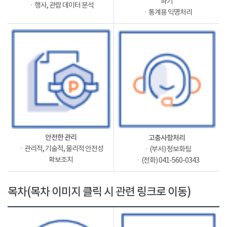
파기
ㆍ행사, 관람 데이터 분석
ㆍ통계용 익명처리
안전한 관리
고충사항처리
ㆍ관리적, 기술적, 물리적 안전성
ㆍ(부서) 정보화팀
확보조치
ㆍ(전화) 041-560-0343
목차(목차 이미지 클릭 시 관련 링크로 이동)