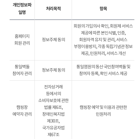
개인정보파
처리목적
항목
일명
회원의 가입의사 확인, 회원제 서비스
제공에 따른 본인식별, 인증,
홈페이지
정보주체 동의
회원자격 유지 및 관리, 서비스
회원 관리
부정이용방지, 각종 독립기념관 정보
제공, 민원처리, 서비스 개선
통일벽돌
통일염원의 동산 국민참여벽돌 및
정보주체 동의
참여자 관리
참여자 등록, 확인 서비스 제공
전자상거래
등에서의
소비자보호에 관한
캠핑장
법률 제6조,
캠핑장 예약 및 이용과 관련한
예약자 관리
장애인복지법
민원처리
제30조,
국가유공자법
제67조