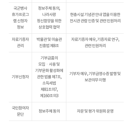
국군병사
정보주체 동의,
휴가프로그
나라사랑
현충시설 기념관 안내 앱을 이용한
램 신청자
정신함양을 위한
전시관 관람 인증 및 관련 민원처리
정보
상호협력 협약
자료기증자
박물관 및 미술관
자료기증자 예우, 기증자료 연구,
관리
진흥법 제8조
관련 민원처리
기부금품의
모집ㆍ사용 및
기부문화 활성화에
기부자 예우, 기부금영수증 발행 및
기부신청자
관한 법률 제7조,
보관의무 이행
소득세법
제81조의7,
제160조의3
국민참여자
정보주체 동의
자문 및 평가 위원회 운영
문단