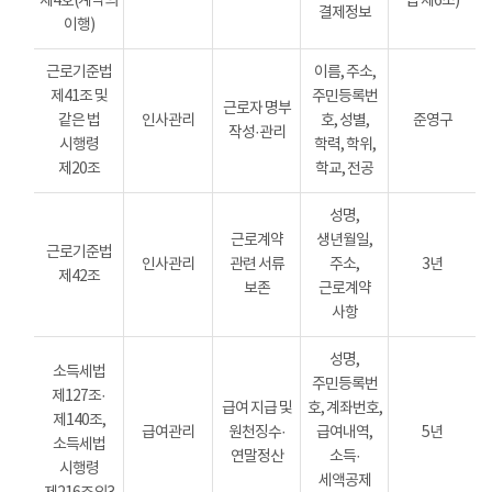
제4호(계약의
법 제6조)
결제정보
이행)
근로기준법
이름, 주소,
제41조 및
주민등록번
근로자 명부
같은 법
인사관리
호, 성별,
준영구
작성·관리
시행령
학력, 학위,
제20조
학교, 전공
성명,
근로계약
생년월일,
근로기준법
인사관리
관련 서류
주소,
3년
제42조
보존
근로계약
사항
성명,
소득세법
주민등록번
제127조·
급여 지급 및
호, 계좌번호,
제140조,
급여관리
원천징수·
급여내역,
5년
소득세법
연말정산
소득·
시행령
세액공제