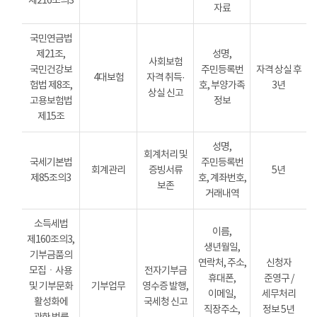
제216조의3
자료
국민연금법
제21조,
성명,
사회보험
국민건강보
주민등록번
자격 상실 후
4대보험
자격 취득·
험법 제8조,
호, 부양가족
3년
상실 신고
고용보험법
정보
제15조
성명,
회계처리 및
국세기본법
주민등록번
회계관리
증빙서류
5년
제85조의3
호, 계좌번호,
보존
거래내역
소득세법
이름,
제160조의3,
생년월일,
기부금품의
연락처, 주소,
신청자
모집ㆍ사용
전자기부금
휴대폰,
준영구 /
및 기부문화
기부업무
영수증 발행,
이메일,
세무처리
활성화에
국세청 신고
직장주소,
정보 5년