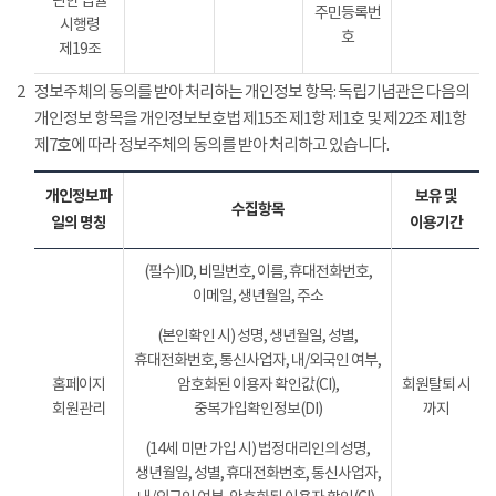
관한 법률
주민등록번
시행령
호
제19조
2
정보주체의 동의를 받아 처리하는 개인정보 항목: 독립기념관은 다음의
개인정보 항목을 개인정보보호법 제15조 제1항 제1호 및 제22조 제1항
제7호에 따라 정보주체의 동의를 받아 처리하고 있습니다.
개인정보파
보유 및
수집항목
일의 명칭
이용기간
(필수)ID, 비밀번호, 이름, 휴대전화번호,
이메일, 생년월일, 주소
(본인확인 시) 성명, 생년월일, 성별,
휴대전화번호, 통신사업자, 내/외국인 여부,
홈페이지
암호화된 이용자 확인값(CI),
회원탈퇴 시
회원관리
중복가입확인정보(DI)
까지
(14세 미만 가입 시) 법정대리인의 성명,
생년월일, 성별, 휴대전화번호, 통신사업자,