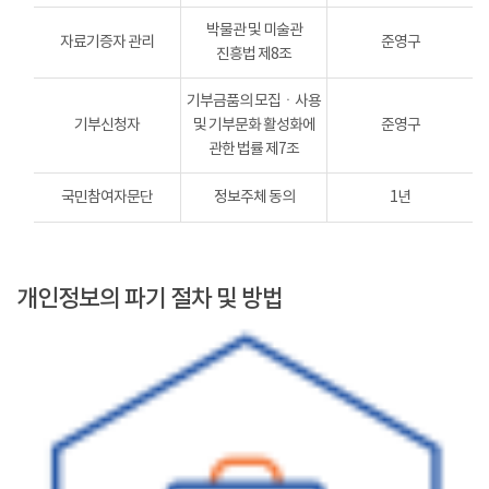
박물관 및 미술관
자료기증자 관리
준영구
진흥법 제8조
기부금품의 모집ㆍ사용
기부신청자
및 기부문화 활성화에
준영구
관한 법률 제7조
국민참여자문단
정보주체 동의
1년
개인정보의 파기 절차 및 방법