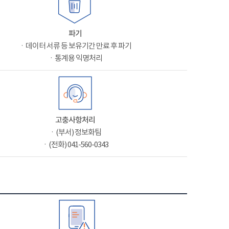
파기
ㆍ데이터 서류 등 보유기간 만료 후 파기
ㆍ통계용 익명처리
고충사항처리
ㆍ(부서) 정보화팀
ㆍ(전화) 041-560-0343