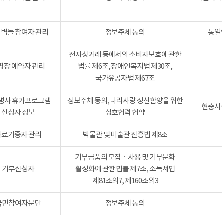
벽돌 참여자 관리
정보주체 동의
통일
전자상거래 등에서의 소비자보호에 관한
핑장 예약자 관리
법률 제6조, 장애인복지법 제30조,
국가유공자법 제67조
병사 휴가프로그램
정보주체 동의, 나라사랑 정신함양을 위한
현충시설
신청자 정보
상호협력 협약
자료기증자 관리
박물관 및 미술관 진흥법 제8조
기부금품의 모집ㆍ사용 및 기부문화
기부신청자
활성화에 관한 법률 제7조, 소득세법
제81조의7, 제160조의3
국민참여자문단
정보주체 동의