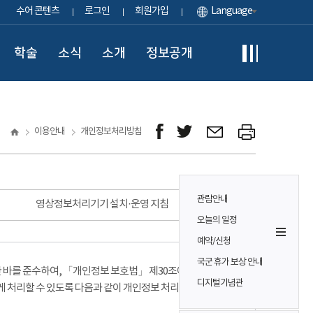
수어 콘텐츠
로그인
회원가입
Language
학술
소식
소개
정보공개
이용안내
개인정보처리방침
관람안내
영상정보처리기기 설치·운영 지침
오늘의 일정
예약/신청
국군 휴가 보상 안내
바를 준수하여, 「개인정보 보호법」 제30조에 따라
디지털기념관
게 처리할 수 있도록 다음과 같이 개인정보 처리방침을