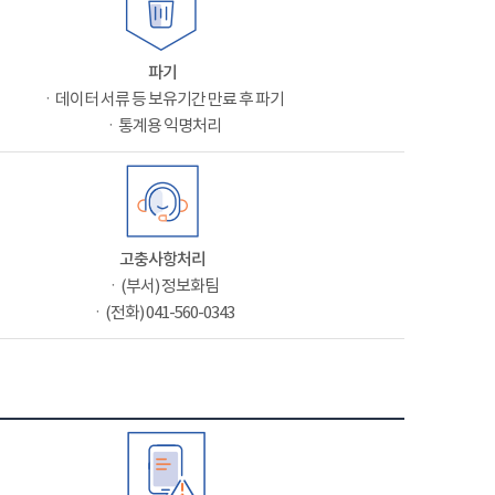
파기
ㆍ데이터 서류 등 보유기간 만료 후 파기
ㆍ통계용 익명처리
고충사항처리
ㆍ(부서) 정보화팀
ㆍ(전화) 041-560-0343