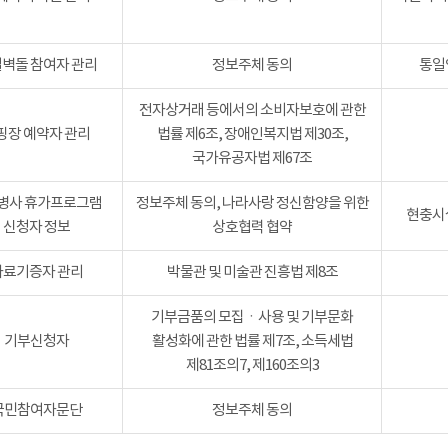
벽돌 참여자 관리
정보주체 동의
통일
전자상거래 등에서의 소비자보호에 관한
핑장 예약자 관리
법률 제6조, 장애인복지법 제30조,
국가유공자법 제67조
병사 휴가프로그램
정보주체 동의, 나라사랑 정신함양을 위한
현충시설
신청자 정보
상호협력 협약
자료기증자 관리
박물관 및 미술관 진흥법 제8조
기부금품의 모집ㆍ사용 및 기부문화
기부신청자
활성화에 관한 법률 제7조, 소득세법
제81조의7, 제160조의3
국민참여자문단
정보주체 동의