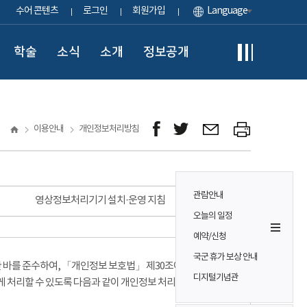
수어 콘텐츠
로그인
회원가입
Language
학술
소식
소개
정보공개
이용안내
개인정보처리방침
관람안내
영상정보처리기기 설치·운영 지침
오늘의 일정
예약/신청
국군 휴가 보상 안내
바를 준수하여, 「개인정보 보호법」 제30조에 따라
디지털기념관
게 처리할 수 있도록 다음과 같이 개인정보 처리방침을