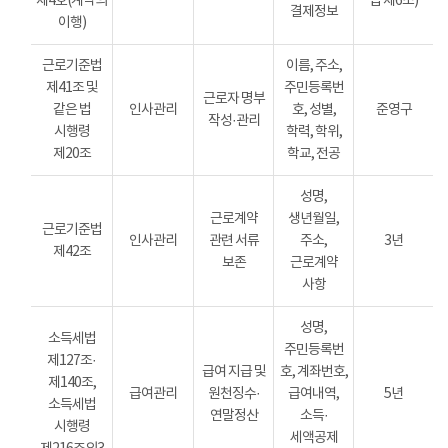
제4호(계약의
법 제6조)
결제정보
이행)
근로기준법
이름, 주소,
제41조 및
주민등록번
근로자 명부
같은 법
인사관리
호, 성별,
준영구
작성·관리
시행령
학력, 학위,
제20조
학교, 전공
성명,
근로계약
생년월일,
근로기준법
인사관리
관련 서류
주소,
3년
제42조
보존
근로계약
사항
성명,
소득세법
주민등록번
제127조·
급여 지급 및
호, 계좌번호,
제140조,
급여관리
원천징수·
급여내역,
5년
소득세법
연말정산
소득·
시행령
세액공제