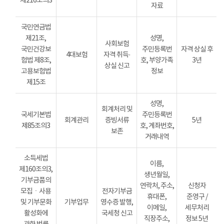
제216조의3
자료
국민연금법
제21조,
성명,
사회보험
국민건강보
주민등록번
자격 상실 후
4대보험
자격 취득·
험법 제8조,
호, 부양가족
3년
상실 신고
고용보험법
정보
제15조
성명,
회계처리 및
국세기본법
주민등록번
회계관리
증빙서류
5년
제85조의3
호, 계좌번호,
보존
거래내역
소득세법
이름,
제160조의3,
생년월일,
기부금품의
연락처, 주소,
신청자
모집ㆍ사용
전자기부금
휴대폰,
준영구 /
및 기부문화
기부업무
영수증 발행,
이메일,
세무처리
활성화에
국세청 신고
직장주소,
정보 5년