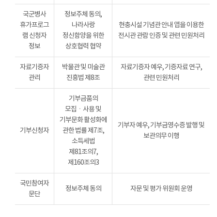
국군병사
정보주체 동의,
휴가프로그
나라사랑
현충시설 기념관 안내 앱을 이용한
램 신청자
정신함양을 위한
전시관 관람 인증 및 관련 민원처리
정보
상호협력 협약
자료기증자
박물관 및 미술관
자료기증자 예우, 기증자료 연구,
관리
진흥법 제8조
관련 민원처리
기부금품의
모집ㆍ사용 및
기부문화 활성화에
기부자 예우, 기부금영수증 발행 및
기부신청자
관한 법률 제7조,
보관의무 이행
소득세법
제81조의7,
제160조의3
국민참여자
정보주체 동의
자문 및 평가 위원회 운영
문단