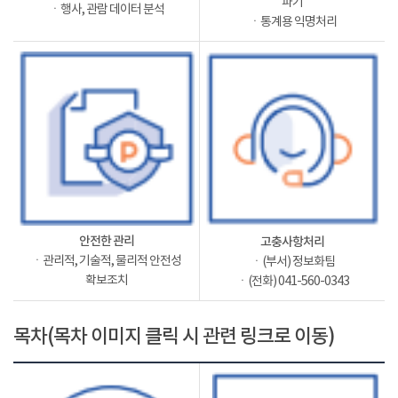
파기
ㆍ행사, 관람 데이터 분석
ㆍ통계용 익명처리
안전한 관리
고충사항처리
ㆍ관리적, 기술적, 물리적 안전성
ㆍ(부서) 정보화팀
확보조치
ㆍ(전화) 041-560-0343
목차(목차 이미지 클릭 시 관련 링크로 이동)