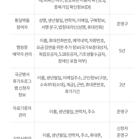
내/외국인 여부, 암호화된 이용자 확인(CI),
중복가입 확인정보(DI)
통일벽돌
성명, 생년월일, 연락처, 이메일, 구매정보,
준영구
참여자
서명 문구, 법정대리인(성명, 휴대전화)
이름, 휴대전화번호, 예약내역, 차량번호,
캠핑장
요금 감면을 위한 추가 정보(국가보훈대상자,
5년
예약자 관리
독립유공자, 5.18유공자, 기초생활수급자,
장애인 포함 여부)
국군병사
이름, 생년월일, 이메일주소, 군인정보(구분,
휴가프로그
소속부대(소대), 계급), 군번, 휴대폰번호,
2년
램 신청자
휴가기간
정보
자료기증자
이름, 생년월일, 연락처, 주소
준영구
관리
신청자
이름, 생년월일, 연락처, 주소, 휴대폰,
준영구
기부신청자