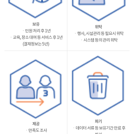
보유
위탁
ㆍ민원 처리 후 1년
ㆍ행사, 시설관리 등 필요시 위탁
ㆍ교육, 장소 대여 등 서비스 후 1년
ㆍ시스템 등의 관리 위탁
(결재정보는 5년)
파기
제공
ㆍ데이터 서류 등 보유기간 만료 후
ㆍ만족도 조사