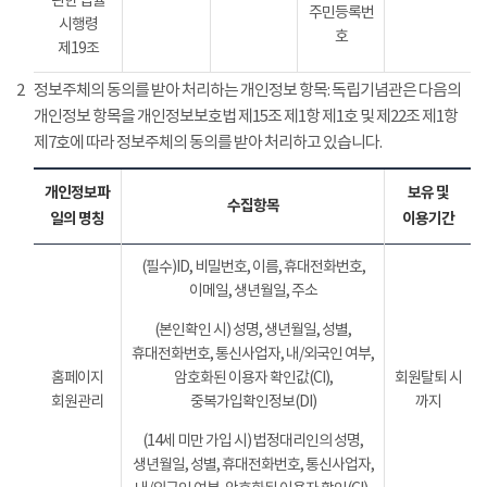
관한 법률
주민등록번
시행령
호
제19조
2
정보주체의 동의를 받아 처리하는 개인정보 항목: 독립기념관은 다음의
개인정보 항목을 개인정보보호법 제15조 제1항 제1호 및 제22조 제1항
제7호에 따라 정보주체의 동의를 받아 처리하고 있습니다.
개인정보파
보유 및
수집항목
일의 명칭
이용기간
(필수)ID, 비밀번호, 이름, 휴대전화번호,
이메일, 생년월일, 주소
(본인확인 시) 성명, 생년월일, 성별,
휴대전화번호, 통신사업자, 내/외국인 여부,
홈페이지
암호화된 이용자 확인값(CI),
회원탈퇴 시
회원관리
중복가입확인정보(DI)
까지
(14세 미만 가입 시) 법정대리인의 성명,
생년월일, 성별, 휴대전화번호, 통신사업자,