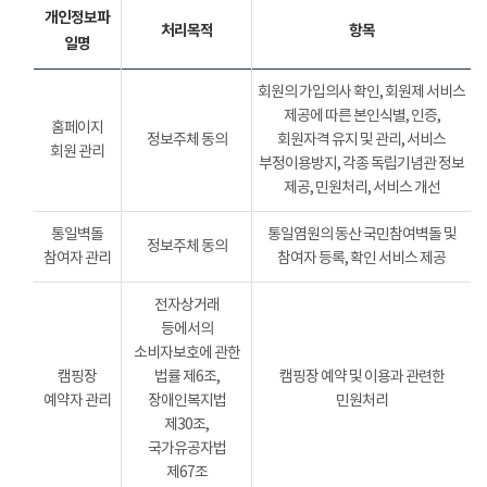
개인정보파
처리목적
항목
일명
회원의 가입의사 확인, 회원제 서비스
제공에 따른 본인식별, 인증,
홈페이지
정보주체 동의
회원자격 유지 및 관리, 서비스
회원 관리
부정이용방지, 각종 독립기념관 정보
제공, 민원처리, 서비스 개선
통일벽돌
통일염원의 동산 국민참여벽돌 및
정보주체 동의
참여자 관리
참여자 등록, 확인 서비스 제공
전자상거래
등에서의
소비자보호에 관한
캠핑장
법률 제6조,
캠핑장 예약 및 이용과 관련한
예약자 관리
장애인복지법
민원처리
제30조,
국가유공자법
제67조