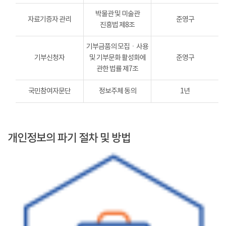
박물관 및 미술관
자료기증자 관리
준영구
진흥법 제8조
기부금품의 모집ㆍ사용
기부신청자
및 기부문화 활성화에
준영구
관한 법률 제7조
국민참여자문단
정보주체 동의
1년
개인정보의 파기 절차 및 방법