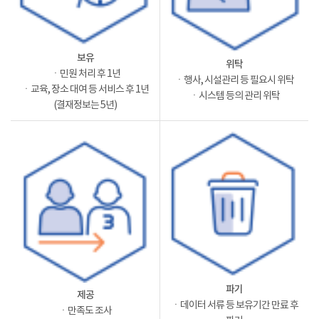
보유
위탁
ㆍ민원 처리 후 1년
ㆍ행사, 시설관리 등 필요시 위탁
ㆍ교육, 장소 대여 등 서비스 후 1년
ㆍ시스템 등의 관리 위탁
(결재정보는 5년)
파기
제공
ㆍ데이터 서류 등 보유기간 만료 후
ㆍ만족도 조사