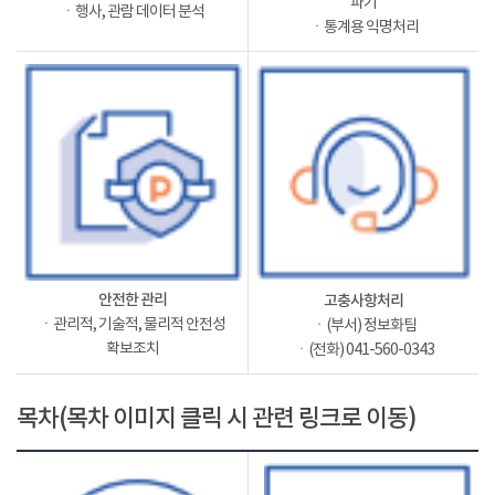
파기
ㆍ행사, 관람 데이터 분석
ㆍ통계용 익명처리
안전한 관리
고충사항처리
ㆍ관리적, 기술적, 물리적 안전성
ㆍ(부서) 정보화팀
확보조치
ㆍ(전화) 041-560-0343
목차(목차 이미지 클릭 시 관련 링크로 이동)