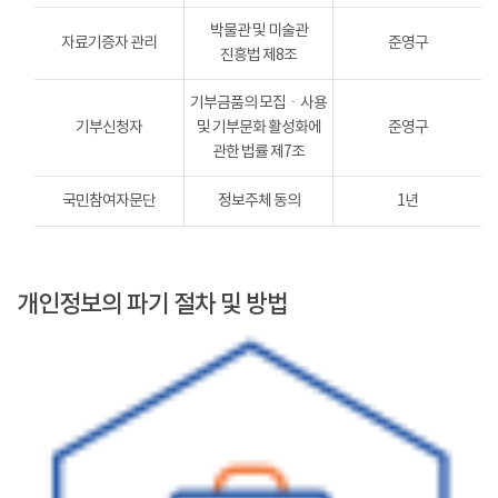
박물관 및 미술관
자료기증자 관리
준영구
진흥법 제8조
기부금품의 모집ㆍ사용
기부신청자
및 기부문화 활성화에
준영구
관한 법률 제7조
국민참여자문단
정보주체 동의
1년
개인정보의 파기 절차 및 방법