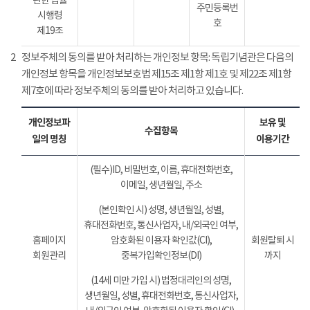
관한 법률
주민등록번
시행령
호
제19조
2
정보주체의 동의를 받아 처리하는 개인정보 항목: 독립기념관은 다음의
개인정보 항목을 개인정보보호법 제15조 제1항 제1호 및 제22조 제1항
제7호에 따라 정보주체의 동의를 받아 처리하고 있습니다.
개인정보파
보유 및
수집항목
일의 명칭
이용기간
(필수)ID, 비밀번호, 이름, 휴대전화번호,
이메일, 생년월일, 주소
(본인확인 시) 성명, 생년월일, 성별,
휴대전화번호, 통신사업자, 내/외국인 여부,
홈페이지
암호화된 이용자 확인값(CI),
회원탈퇴 시
회원관리
중복가입확인정보(DI)
까지
(14세 미만 가입 시) 법정대리인의 성명,
생년월일, 성별, 휴대전화번호, 통신사업자,