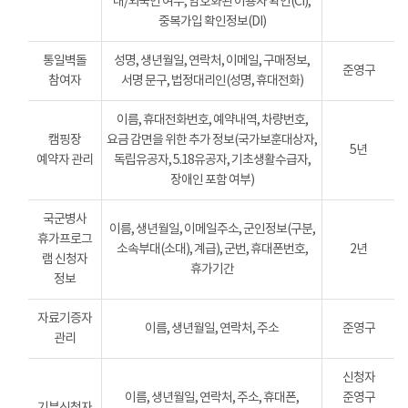
내/외국인 여부, 암호화된 이용자 확인(CI),
중복가입 확인정보(DI)
통일벽돌
성명, 생년월일, 연락처, 이메일, 구매정보,
준영구
참여자
서명 문구, 법정대리인(성명, 휴대전화)
이름, 휴대전화번호, 예약내역, 차량번호,
캠핑장
요금 감면을 위한 추가 정보(국가보훈대상자,
5년
예약자 관리
독립유공자, 5.18유공자, 기초생활수급자,
장애인 포함 여부)
국군병사
이름, 생년월일, 이메일주소, 군인정보(구분,
휴가프로그
소속부대(소대), 계급), 군번, 휴대폰번호,
2년
램 신청자
휴가기간
정보
자료기증자
이름, 생년월일, 연락처, 주소
준영구
관리
신청자
이름, 생년월일, 연락처, 주소, 휴대폰,
준영구
기부신청자