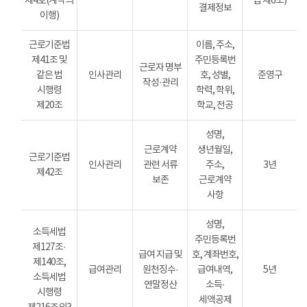
제4호(계약의
법 제6조)
결제정보
이행)
근로기준법
이름, 주소,
제41조 및
주민등록번
근로자 명부
같은 법
인사관리
호, 성별,
준영구
작성·관리
시행령
학력, 학위,
제20조
학교, 전공
성명,
근로계약
생년월일,
근로기준법
인사관리
관련 서류
주소,
3년
제42조
보존
근로계약
사항
성명,
소득세법
주민등록번
제127조·
급여 지급 및
호, 계좌번호,
제140조,
급여관리
원천징수·
급여내역,
5년
소득세법
연말정산
소득·
시행령
세액공제