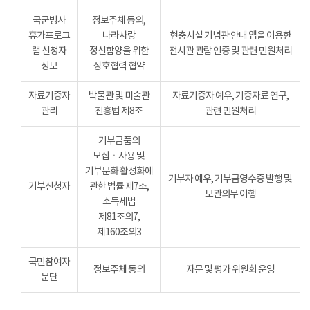
국군병사
정보주체 동의,
휴가프로그
나라사랑
현충시설 기념관 안내 앱을 이용한
램 신청자
정신함양을 위한
전시관 관람 인증 및 관련 민원처리
정보
상호협력 협약
자료기증자
박물관 및 미술관
자료기증자 예우, 기증자료 연구,
관리
진흥법 제8조
관련 민원처리
기부금품의
모집ㆍ사용 및
기부문화 활성화에
기부자 예우, 기부금영수증 발행 및
기부신청자
관한 법률 제7조,
보관의무 이행
소득세법
제81조의7,
제160조의3
국민참여자
정보주체 동의
자문 및 평가 위원회 운영
문단