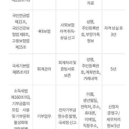
제216조의3
자료
국민연금법
제21조,
성명,
사회보험
국민건강보
주민등록번
자격 상실 후
4대보험
자격 취득·
험법 제8조,
호, 부양가족
3년
상실 신고
고용보험법
정보
제15조
성명,
회계처리 및
국세기본법
주민등록번
회계관리
증빙서류
5년
제85조의3
호, 계좌번호,
보존
거래내역
소득세법
이름,
제160조의3,
생년월일,
기부금품의
연락처, 주소,
신청자
모집ㆍ사용
전자기부금
휴대폰,
준영구 /
및 기부문화
기부업무
영수증 발행,
이메일,
세무처리
활성화에
국세청 신고
직장주소,
정보 5년