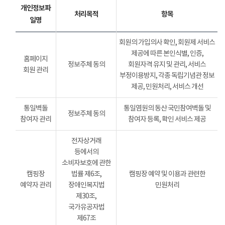
개인정보파
처리목적
항목
일명
회원의 가입의사 확인, 회원제 서비스
제공에 따른 본인식별, 인증,
홈페이지
정보주체 동의
회원자격 유지 및 관리, 서비스
회원 관리
부정이용방지, 각종 독립기념관 정보
제공, 민원처리, 서비스 개선
통일벽돌
통일염원의 동산 국민참여벽돌 및
정보주체 동의
참여자 관리
참여자 등록, 확인 서비스 제공
전자상거래
등에서의
소비자보호에 관한
캠핑장
법률 제6조,
캠핑장 예약 및 이용과 관련한
예약자 관리
장애인복지법
민원처리
제30조,
국가유공자법
제67조