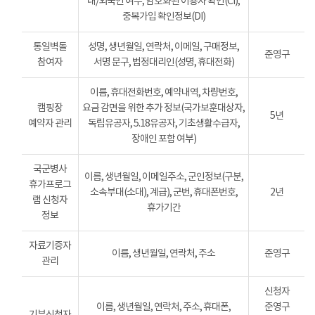
내/외국인 여부, 암호화된 이용자 확인(CI),
중복가입 확인정보(DI)
통일벽돌
성명, 생년월일, 연락처, 이메일, 구매정보,
준영구
참여자
서명 문구, 법정대리인(성명, 휴대전화)
이름, 휴대전화번호, 예약내역, 차량번호,
캠핑장
요금 감면을 위한 추가 정보(국가보훈대상자,
5년
예약자 관리
독립유공자, 5.18유공자, 기초생활수급자,
장애인 포함 여부)
국군병사
이름, 생년월일, 이메일주소, 군인정보(구분,
휴가프로그
소속부대(소대), 계급), 군번, 휴대폰번호,
2년
램 신청자
휴가기간
정보
자료기증자
이름, 생년월일, 연락처, 주소
준영구
관리
신청자
이름, 생년월일, 연락처, 주소, 휴대폰,
준영구
기부신청자