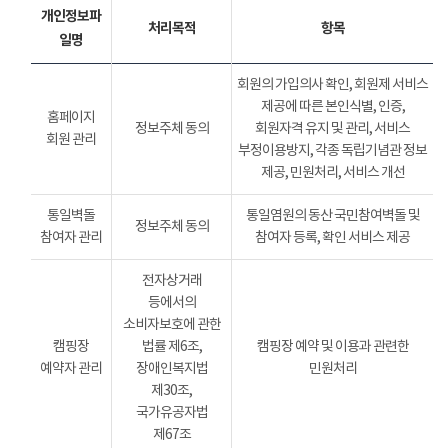
개인정보파
처리목적
항목
일명
회원의 가입의사 확인, 회원제 서비스
제공에 따른 본인식별, 인증,
홈페이지
정보주체 동의
회원자격 유지 및 관리, 서비스
회원 관리
부정이용방지, 각종 독립기념관 정보
제공, 민원처리, 서비스 개선
통일벽돌
통일염원의 동산 국민참여벽돌 및
정보주체 동의
참여자 관리
참여자 등록, 확인 서비스 제공
전자상거래
등에서의
소비자보호에 관한
캠핑장
법률 제6조,
캠핑장 예약 및 이용과 관련한
예약자 관리
장애인복지법
민원처리
제30조,
국가유공자법
제67조