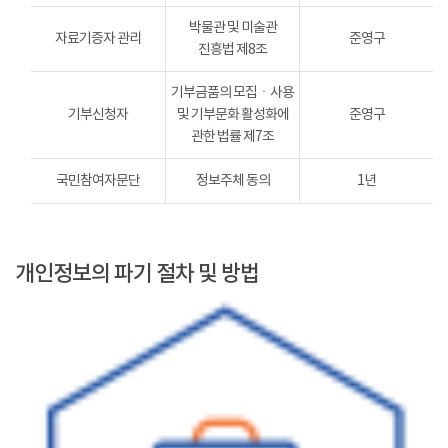
박물관 및 미술관
자료기증자 관리
준영구
진흥법 제8조
기부금품의 모집ㆍ사용
기부신청자
및 기부문화 활성화에
준영구
관한 법률 제7조
국민참여자문단
정보주체 동의
1년
개인정보의 파기 절차 및 방법