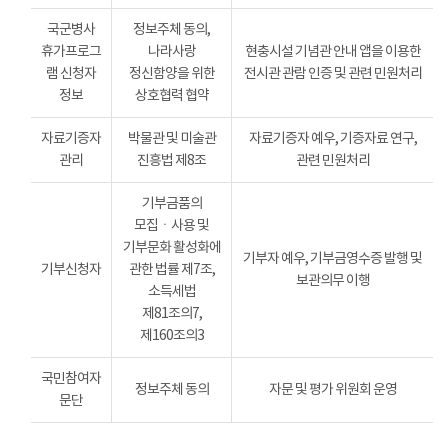
국군병사
정보주체 동의,
휴가프로그
나라사랑
현충시설 기념관 안내 앱을 이용한
램 신청자
정신함양을 위한
전시관 관람 인증 및 관련 민원처리
정보
상호협력 협약
자료기증자
박물관 및 미술관
자료기증자 예우, 기증자료 연구,
관리
진흥법 제8조
관련 민원처리
기부금품의
모집ㆍ사용 및
기부문화 활성화에
기부자 예우, 기부금영수증 발행 및
기부신청자
관한 법률 제7조,
보관의무 이행
소득세법
제81조의7,
제160조의3
국민참여자
정보주체 동의
자문 및 평가 위원회 운영
문단