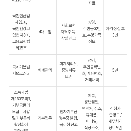
제216조의3
자료
국민연금법
제21조,
성명,
사회보험
국민건강보
주민등록번
자격 상실 후
4대보험
자격 취득·
험법 제8조,
호, 부양가족
3년
상실 신고
고용보험법
정보
제15조
성명,
회계처리 및
국세기본법
주민등록번
회계관리
증빙서류
5년
제85조의3
호, 계좌번호,
보존
거래내역
소득세법
이름,
제160조의3,
생년월일,
기부금품의
연락처, 주소,
신청자
모집ㆍ사용
전자기부금
휴대폰,
준영구 /
및 기부문화
기부업무
영수증 발행,
이메일,
세무처리
활성화에
국세청 신고
직장주소,
정보 5년