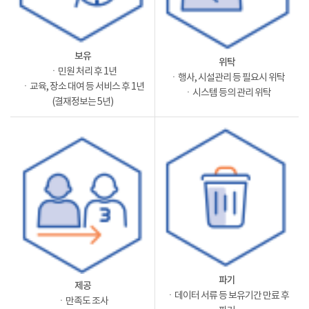
보유
위탁
ㆍ민원 처리 후 1년
ㆍ행사, 시설관리 등 필요시 위탁
ㆍ교육, 장소 대여 등 서비스 후 1년
ㆍ시스템 등의 관리 위탁
(결재정보는 5년)
파기
제공
ㆍ데이터 서류 등 보유기간 만료 후
ㆍ만족도 조사