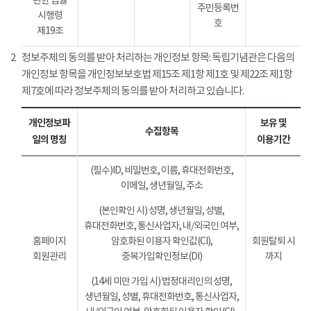
관한 법률
주민등록번
시행령
호
제19조
2
정보주체의 동의를 받아 처리하는 개인정보 항목: 독립기념관은 다음의
개인정보 항목을 개인정보보호법 제15조 제1항 제1호 및 제22조 제1항
제7호에 따라 정보주체의 동의를 받아 처리하고 있습니다.
개인정보파
보유 및
수집항목
일의 명칭
이용기간
(필수)ID, 비밀번호, 이름, 휴대전화번호,
이메일, 생년월일, 주소
(본인확인 시) 성명, 생년월일, 성별,
휴대전화번호, 통신사업자, 내/외국인 여부,
홈페이지
암호화된 이용자 확인값(CI),
회원탈퇴 시
회원관리
중복가입확인정보(DI)
까지
(14세 미만 가입 시) 법정대리인의 성명,
생년월일, 성별, 휴대전화번호, 통신사업자,