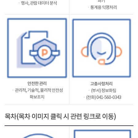
파기
ㆍ행사, 관람 데이터 분석
ㆍ통계용 익명처리
안전한 관리
고충사항처리
ㆍ관리적, 기술적, 물리적 안전성
ㆍ(부서) 정보화팀
확보조치
ㆍ(전화) 041-560-0343
목차(목차 이미지 클릭 시 관련 링크로 이동)