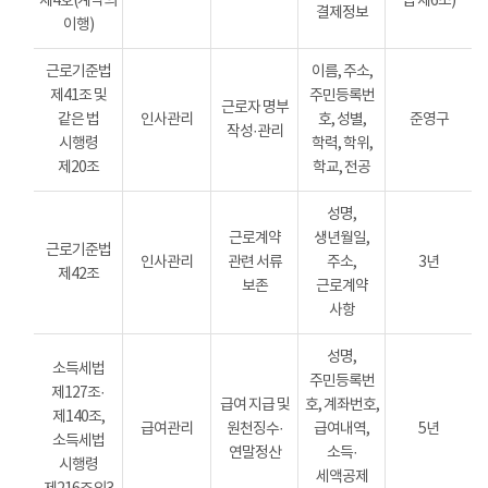
제4호(계약의
법 제6조)
결제정보
이행)
근로기준법
이름, 주소,
제41조 및
주민등록번
근로자 명부
같은 법
인사관리
호, 성별,
준영구
작성·관리
시행령
학력, 학위,
제20조
학교, 전공
성명,
근로계약
생년월일,
근로기준법
인사관리
관련 서류
주소,
3년
제42조
보존
근로계약
사항
성명,
소득세법
주민등록번
제127조·
급여 지급 및
호, 계좌번호,
제140조,
급여관리
원천징수·
급여내역,
5년
소득세법
연말정산
소득·
시행령
세액공제