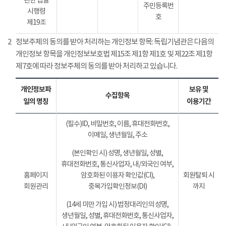
관한 법률
주민등록번
시행령
호
제19조
2
정보주체의 동의를 받아 처리하는 개인정보 항목: 독립기념관은 다음의
개인정보 항목을 개인정보보호법 제15조 제1항 제1호 및 제22조 제1항
제7호에 따라 정보주체의 동의를 받아 처리하고 있습니다.
개인정보파
보유 및
수집항목
일의 명칭
이용기간
(필수)ID, 비밀번호, 이름, 휴대전화번호,
이메일, 생년월일, 주소
(본인확인 시) 성명, 생년월일, 성별,
휴대전화번호, 통신사업자, 내/외국인 여부,
홈페이지
암호화된 이용자 확인값(CI),
회원탈퇴 시
회원관리
중복가입확인정보(DI)
까지
(14세 미만 가입 시) 법정대리인의 성명,
생년월일, 성별, 휴대전화번호, 통신사업자,