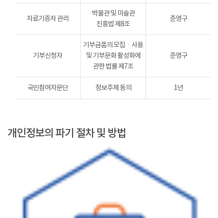
박물관 및 미술관
자료기증자 관리
준영구
진흥법 제8조
기부금품의 모집ㆍ사용
기부신청자
및 기부문화 활성화에
준영구
관한 법률 제7조
국민참여자문단
정보주체 동의
1년
개인정보의 파기 절차 및 방법