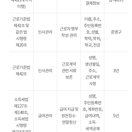
제4호(계약의
법 제6조)
결제정보
이행)
근로기준법
이름, 주소,
제41조 및
주민등록번
근로자 명부
같은 법
인사관리
호, 성별,
준영구
작성·관리
시행령
학력, 학위,
제20조
학교, 전공
성명,
근로계약
생년월일,
근로기준법
인사관리
관련 서류
주소,
3년
제42조
보존
근로계약
사항
성명,
소득세법
주민등록번
제127조·
급여 지급 및
호, 계좌번호,
제140조,
급여관리
원천징수·
급여내역,
5년
소득세법
연말정산
소득·
시행령
세액공제