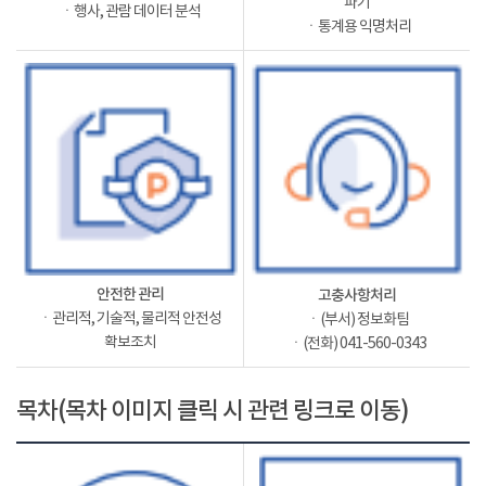
파기
ㆍ행사, 관람 데이터 분석
ㆍ통계용 익명처리
안전한 관리
고충사항처리
ㆍ관리적, 기술적, 물리적 안전성
ㆍ(부서) 정보화팀
확보조치
ㆍ(전화) 041-560-0343
목차(목차 이미지 클릭 시 관련 링크로 이동)