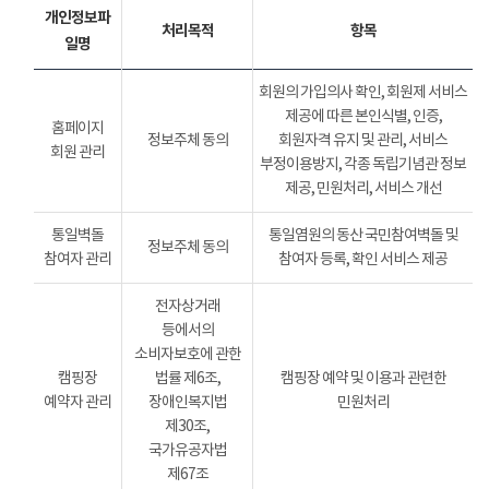
개인정보파
처리목적
항목
일명
회원의 가입의사 확인, 회원제 서비스
제공에 따른 본인식별, 인증,
홈페이지
정보주체 동의
회원자격 유지 및 관리, 서비스
회원 관리
부정이용방지, 각종 독립기념관 정보
제공, 민원처리, 서비스 개선
통일벽돌
통일염원의 동산 국민참여벽돌 및
정보주체 동의
참여자 관리
참여자 등록, 확인 서비스 제공
전자상거래
등에서의
소비자보호에 관한
캠핑장
법률 제6조,
캠핑장 예약 및 이용과 관련한
예약자 관리
장애인복지법
민원처리
제30조,
국가유공자법
제67조