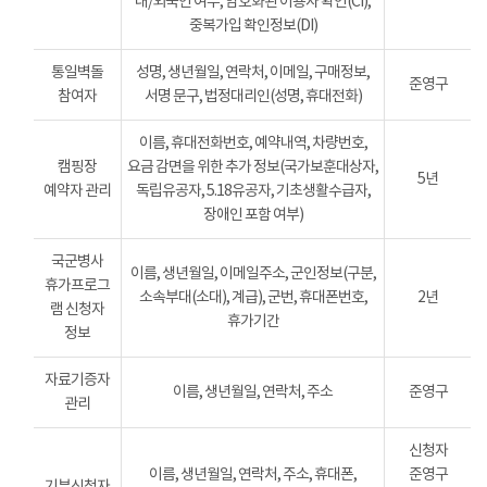
내/외국인 여부, 암호화된 이용자 확인(CI),
중복가입 확인정보(DI)
통일벽돌
성명, 생년월일, 연락처, 이메일, 구매정보,
준영구
참여자
서명 문구, 법정대리인(성명, 휴대전화)
이름, 휴대전화번호, 예약내역, 차량번호,
캠핑장
요금 감면을 위한 추가 정보(국가보훈대상자,
5년
예약자 관리
독립유공자, 5.18유공자, 기초생활수급자,
장애인 포함 여부)
국군병사
이름, 생년월일, 이메일주소, 군인정보(구분,
휴가프로그
소속부대(소대), 계급), 군번, 휴대폰번호,
2년
램 신청자
휴가기간
정보
자료기증자
이름, 생년월일, 연락처, 주소
준영구
관리
신청자
이름, 생년월일, 연락처, 주소, 휴대폰,
준영구
기부신청자