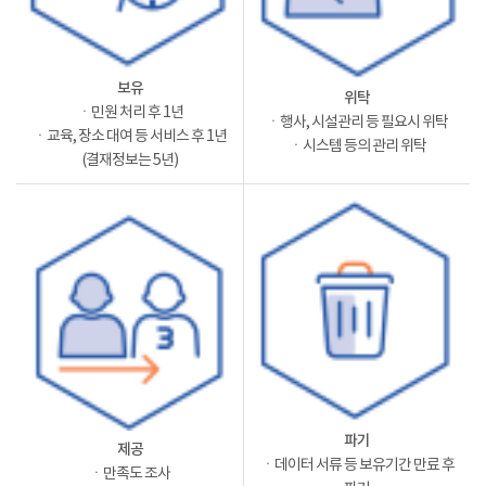
보유
위탁
ㆍ민원 처리 후 1년
ㆍ행사, 시설관리 등 필요시 위탁
ㆍ교육, 장소 대여 등 서비스 후 1년
ㆍ시스템 등의 관리 위탁
(결재정보는 5년)
파기
제공
ㆍ데이터 서류 등 보유기간 만료 후
ㆍ만족도 조사