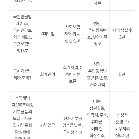
제216조의3
자료
국민연금법
제21조,
성명,
사회보험
국민건강보
주민등록번
자격 상실 후
4대보험
자격 취득·
험법 제8조,
호, 부양가족
3년
상실 신고
고용보험법
정보
제15조
성명,
회계처리 및
국세기본법
주민등록번
회계관리
증빙서류
5년
제85조의3
호, 계좌번호,
보존
거래내역
소득세법
이름,
제160조의3,
생년월일,
기부금품의
연락처, 주소,
신청자
모집ㆍ사용
전자기부금
휴대폰,
준영구 /
및 기부문화
기부업무
영수증 발행,
이메일,
세무처리
활성화에
국세청 신고
직장주소,
정보 5년