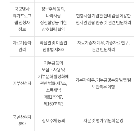
국군병사
정보주체 동의,
휴가프로그
나라사랑
현충시설 기념관 안내 앱을 이용한
램 신청자
정신함양을 위한
전시관 관람 인증 및 관련 민원처리
정보
상호협력 협약
자료기증자
박물관 및 미술관
자료기증자 예우, 기증자료 연구,
관리
진흥법 제8조
관련 민원처리
기부금품의
모집ㆍ사용 및
기부문화 활성화에
기부자 예우, 기부금영수증 발행 및
기부신청자
관한 법률 제7조,
보관의무 이행
소득세법
제81조의7,
제160조의3
국민참여자
정보주체 동의
자문 및 평가 위원회 운영
문단