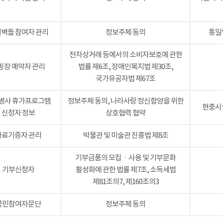
벽돌 참여자 관리
정보주체 동의
통일
전자상거래 등에서의 소비자보호에 관한
핑장 예약자 관리
법률 제6조, 장애인복지법 제30조,
국가유공자법 제67조
병사 휴가프로그램
정보주체 동의, 나라사랑 정신함양을 위한
현충시설
신청자 정보
상호협력 협약
자료기증자 관리
박물관 및 미술관 진흥법 제8조
기부금품의 모집ㆍ사용 및 기부문화
기부신청자
활성화에 관한 법률 제7조, 소득세법
제81조의7, 제160조의3
국민참여자문단
정보주체 동의