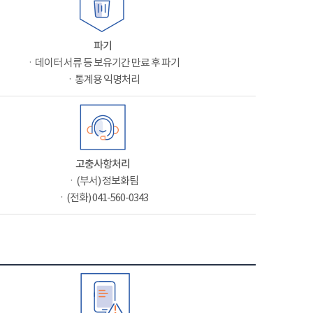
파기
ㆍ데이터 서류 등 보유기간 만료 후 파기
ㆍ통계용 익명처리
고충사항처리
ㆍ(부서) 정보화팀
ㆍ(전화) 041-560-0343