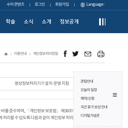
수어 콘텐츠
로그인
회원가입
Language
학술
소식
소개
정보공개
이용안내
개인정보처리방침
관람안내
영상정보처리기기 설치·운영 지침
오늘의 일정
예약/신청
국군 휴가 보상 안내
바를 준수하여, 「개인정보 보호법」 제30조에 따라
디지털기념관
게 처리할 수 있도록 다음과 같이 개인정보 처리방침을