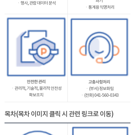
파기
ㆍ행사, 관람 데이터 분석
ㆍ통계용 익명처리
안전한 관리
고충사항처리
ㆍ관리적, 기술적, 물리적 안전성
ㆍ(부서) 정보화팀
확보조치
ㆍ(전화) 041-560-0343
목차(목차 이미지 클릭 시 관련 링크로 이동)