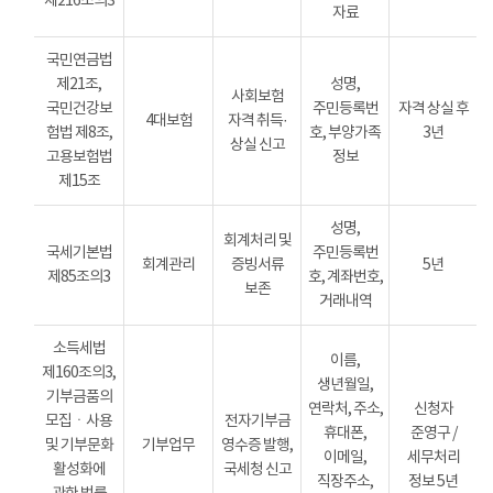
제216조의3
자료
국민연금법
제21조,
성명,
사회보험
국민건강보
주민등록번
자격 상실 후
4대보험
자격 취득·
험법 제8조,
호, 부양가족
3년
상실 신고
고용보험법
정보
제15조
성명,
회계처리 및
국세기본법
주민등록번
회계관리
증빙서류
5년
제85조의3
호, 계좌번호,
보존
거래내역
소득세법
이름,
제160조의3,
생년월일,
기부금품의
연락처, 주소,
신청자
모집ㆍ사용
전자기부금
휴대폰,
준영구 /
및 기부문화
기부업무
영수증 발행,
이메일,
세무처리
활성화에
국세청 신고
직장주소,
정보 5년