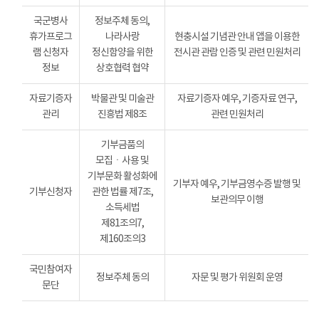
국군병사
정보주체 동의,
휴가프로그
나라사랑
현충시설 기념관 안내 앱을 이용한
램 신청자
정신함양을 위한
전시관 관람 인증 및 관련 민원처리
정보
상호협력 협약
자료기증자
박물관 및 미술관
자료기증자 예우, 기증자료 연구,
관리
진흥법 제8조
관련 민원처리
기부금품의
모집ㆍ사용 및
기부문화 활성화에
기부자 예우, 기부금영수증 발행 및
기부신청자
관한 법률 제7조,
보관의무 이행
소득세법
제81조의7,
제160조의3
국민참여자
정보주체 동의
자문 및 평가 위원회 운영
문단