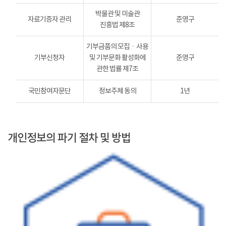
박물관 및 미술관
자료기증자 관리
준영구
진흥법 제8조
기부금품의 모집ㆍ사용
기부신청자
및 기부문화 활성화에
준영구
관한 법률 제7조
국민참여자문단
정보주체 동의
1년
개인정보의 파기 절차 및 방법