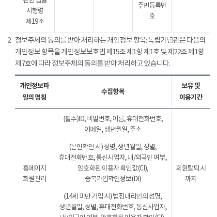
관한 법률
주민등록번
시행령
호
제19조
2
정보주체의 동의를 받아 처리하는 개인정보 항목: 독립기념관은 다음의
개인정보 항목을 개인정보보호법 제15조 제1항 제1호 및 제22조 제1항
제7호에 따라 정보주체의 동의를 받아 처리하고 있습니다.
개인정보파
보유 및
수집항목
일의 명칭
이용기간
(필수)ID, 비밀번호, 이름, 휴대전화번호,
이메일, 생년월일, 주소
(본인확인 시) 성명, 생년월일, 성별,
휴대전화번호, 통신사업자, 내/외국인 여부,
홈페이지
암호화된 이용자 확인값(CI),
회원탈퇴 시
회원관리
중복가입확인정보(DI)
까지
(14세 미만 가입 시) 법정대리인의 성명,
생년월일, 성별, 휴대전화번호, 통신사업자,