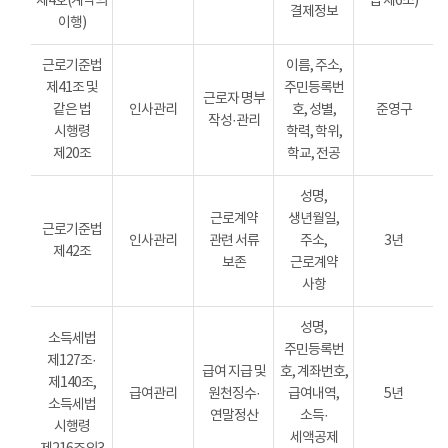
제4호(계약의
법 제6조)
결제정보
이행)
근로기준법
이름, 주소,
제41조 및
주민등록번
근로자 명부
같은 법
인사관리
호, 성별,
준영구
작성·관리
시행령
학력, 학위,
제20조
학교, 전공
성명,
근로계약
생년월일,
근로기준법
인사관리
관련 서류
주소,
3년
제42조
보존
근로계약
사항
성명,
소득세법
주민등록번
제127조·
급여 지급 및
호, 계좌번호,
제140조,
급여관리
원천징수·
급여내역,
5년
소득세법
연말정산
소득·
시행령
세액공제