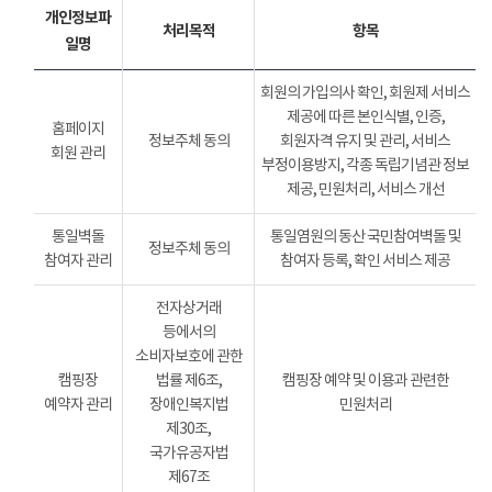
개인정보파
처리목적
항목
일명
회원의 가입의사 확인, 회원제 서비스
제공에 따른 본인식별, 인증,
홈페이지
정보주체 동의
회원자격 유지 및 관리, 서비스
회원 관리
부정이용방지, 각종 독립기념관 정보
제공, 민원처리, 서비스 개선
통일벽돌
통일염원의 동산 국민참여벽돌 및
정보주체 동의
참여자 관리
참여자 등록, 확인 서비스 제공
전자상거래
등에서의
소비자보호에 관한
캠핑장
법률 제6조,
캠핑장 예약 및 이용과 관련한
예약자 관리
장애인복지법
민원처리
제30조,
국가유공자법
제67조