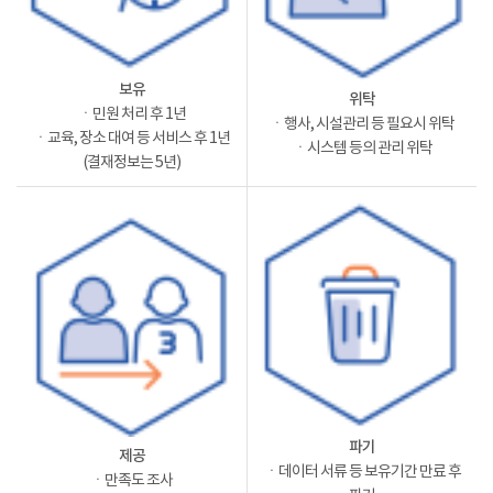
보유
위탁
ㆍ민원 처리 후 1년
ㆍ행사, 시설관리 등 필요시 위탁
ㆍ교육, 장소 대여 등 서비스 후 1년
ㆍ시스템 등의 관리 위탁
(결재정보는 5년)
파기
제공
ㆍ데이터 서류 등 보유기간 만료 후
ㆍ만족도 조사