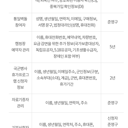
내/외국인 여부, 암호화된 이용자 확인(CI),
중복가입 확인정보(DI)
통일벽돌
성명, 생년월일, 연락처, 이메일, 구매정보,
준영구
참여자
서명 문구, 법정대리인(성명, 휴대전화)
이름, 휴대전화번호, 예약내역, 차량번호,
캠핑장
요금 감면을 위한 추가 정보(국가보훈대상자,
5년
예약자 관리
독립유공자, 5.18유공자, 기초생활수급자,
장애인 포함 여부)
국군병사
이름, 생년월일, 이메일주소, 군인정보(구분,
휴가프로그
소속부대(소대), 계급), 군번, 휴대폰번호,
2년
램 신청자
휴가기간
정보
자료기증자
이름, 생년월일, 연락처, 주소
준영구
관리
신청자
이름, 생년월일, 연락처, 주소, 휴대폰,
준영구
기부신청자