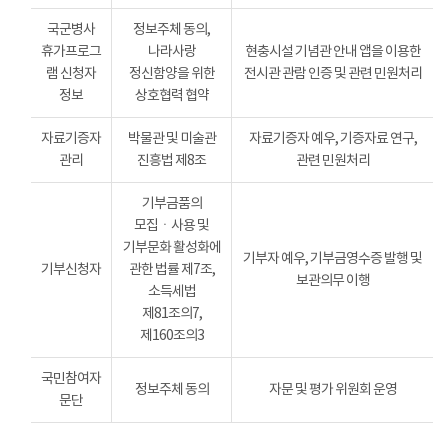
국군병사
정보주체 동의,
휴가프로그
나라사랑
현충시설 기념관 안내 앱을 이용한
램 신청자
정신함양을 위한
전시관 관람 인증 및 관련 민원처리
정보
상호협력 협약
자료기증자
박물관 및 미술관
자료기증자 예우, 기증자료 연구,
관리
진흥법 제8조
관련 민원처리
기부금품의
모집ㆍ사용 및
기부문화 활성화에
기부자 예우, 기부금영수증 발행 및
기부신청자
관한 법률 제7조,
보관의무 이행
소득세법
제81조의7,
제160조의3
국민참여자
정보주체 동의
자문 및 평가 위원회 운영
문단