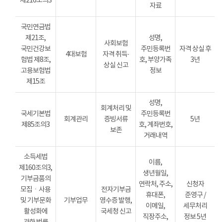
제216조의3
자료
국민연금법
제21조,
성명,
사회보험
국민건강보
주민등록번
자격 상실 후
4대보험
자격 취득·
험법 제8조,
호, 부양가족
3년
상실 신고
고용보험법
정보
제15조
성명,
회계처리 및
국세기본법
주민등록번
회계관리
증빙서류
5년
제85조의3
호, 계좌번호,
보존
거래내역
소득세법
이름,
제160조의3,
생년월일,
기부금품의
연락처, 주소,
신청자
모집ㆍ사용
전자기부금
휴대폰,
준영구 /
및 기부문화
기부업무
영수증 발행,
이메일,
세무처리
활성화에
국세청 신고
직장주소,
정보 5년