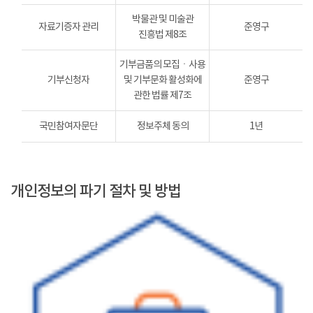
박물관 및 미술관
자료기증자 관리
준영구
진흥법 제8조
기부금품의 모집ㆍ사용
기부신청자
및 기부문화 활성화에
준영구
관한 법률 제7조
국민참여자문단
정보주체 동의
1년
개인정보의 파기 절차 및 방법