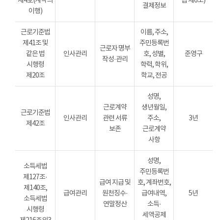
제4호(계약의
법 제6조)
결제정보
이행)
근로기준법
이름, 주소,
제41조 및
주민등록번
근로자 명부
같은 법
인사관리
호, 성별,
준영구
작성·관리
시행령
학력, 학위,
제20조
학교, 전공
성명,
근로계약
생년월일,
근로기준법
인사관리
관련 서류
주소,
3년
제42조
보존
근로계약
사항
성명,
소득세법
주민등록번
제127조·
급여 지급 및
호, 계좌번호,
제140조,
급여관리
원천징수·
급여내역,
5년
소득세법
연말정산
소득·
시행령
세액공제