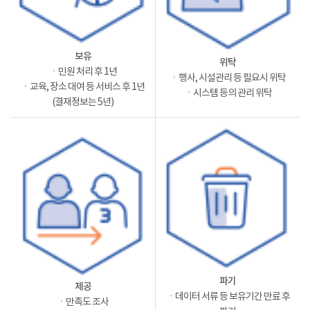
보유
위탁
ㆍ민원 처리 후 1년
ㆍ행사, 시설관리 등 필요시 위탁
ㆍ교육, 장소 대여 등 서비스 후 1년
ㆍ시스템 등의 관리 위탁
(결재정보는 5년)
파기
제공
ㆍ데이터 서류 등 보유기간 만료 후
ㆍ만족도 조사