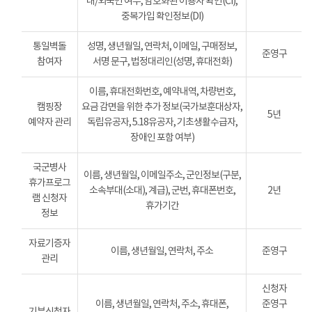
내/외국인 여부, 암호화된 이용자 확인(CI),
중복가입 확인정보(DI)
통일벽돌
성명, 생년월일, 연락처, 이메일, 구매정보,
준영구
참여자
서명 문구, 법정대리인(성명, 휴대전화)
이름, 휴대전화번호, 예약내역, 차량번호,
캠핑장
요금 감면을 위한 추가 정보(국가보훈대상자,
5년
예약자 관리
독립유공자, 5.18유공자, 기초생활수급자,
장애인 포함 여부)
국군병사
이름, 생년월일, 이메일주소, 군인정보(구분,
휴가프로그
소속부대(소대), 계급), 군번, 휴대폰번호,
2년
램 신청자
휴가기간
정보
자료기증자
이름, 생년월일, 연락처, 주소
준영구
관리
신청자
이름, 생년월일, 연락처, 주소, 휴대폰,
준영구
기부신청자