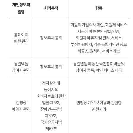
개인정보파
처리목적
항목
일명
회원의 가입의사 확인, 회원제 서비스
제공에 따른 본인식별, 인증,
홈페이지
정보주체 동의
회원자격 유지 및 관리, 서비스
회원 관리
부정이용방지, 각종 독립기념관 정보
제공, 민원처리, 서비스 개선
통일벽돌
통일염원의 동산 국민참여벽돌 및
정보주체 동의
참여자 관리
참여자 등록, 확인 서비스 제공
전자상거래
등에서의
소비자보호에 관한
캠핑장
법률 제6조,
캠핑장 예약 및 이용과 관련한
예약자 관리
장애인복지법
민원처리
제30조,
국가유공자법
제67조