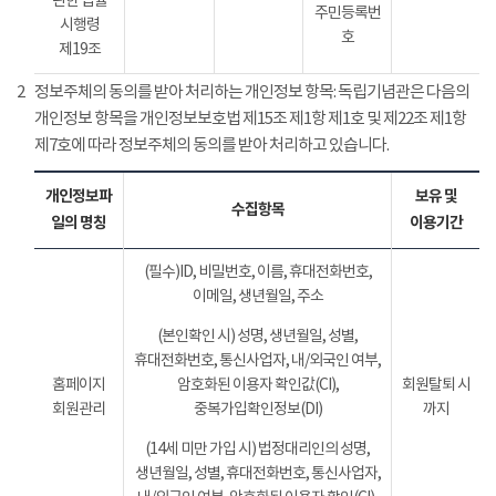
관한 법률
주민등록번
시행령
호
제19조
2
정보주체의 동의를 받아 처리하는 개인정보 항목: 독립기념관은 다음의
개인정보 항목을 개인정보보호법 제15조 제1항 제1호 및 제22조 제1항
제7호에 따라 정보주체의 동의를 받아 처리하고 있습니다.
개인정보파
보유 및
수집항목
일의 명칭
이용기간
(필수)ID, 비밀번호, 이름, 휴대전화번호,
이메일, 생년월일, 주소
(본인확인 시) 성명, 생년월일, 성별,
휴대전화번호, 통신사업자, 내/외국인 여부,
홈페이지
암호화된 이용자 확인값(CI),
회원탈퇴 시
회원관리
중복가입확인정보(DI)
까지
(14세 미만 가입 시) 법정대리인의 성명,
생년월일, 성별, 휴대전화번호, 통신사업자,