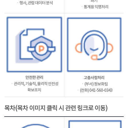
파기
ㆍ행사, 관람 데이터 분석
ㆍ통계용 익명처리
안전한 관리
고충사항처리
ㆍ관리적, 기술적, 물리적 안전성
ㆍ(부서) 정보화팀
확보조치
ㆍ(전화) 041-560-0343
목차(목차 이미지 클릭 시 관련 링크로 이동)