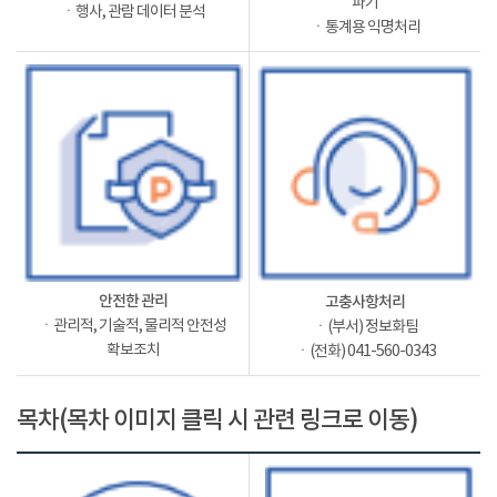
파기
ㆍ행사, 관람 데이터 분석
ㆍ통계용 익명처리
안전한 관리
고충사항처리
ㆍ관리적, 기술적, 물리적 안전성
ㆍ(부서) 정보화팀
확보조치
ㆍ(전화) 041-560-0343
목차(목차 이미지 클릭 시 관련 링크로 이동)