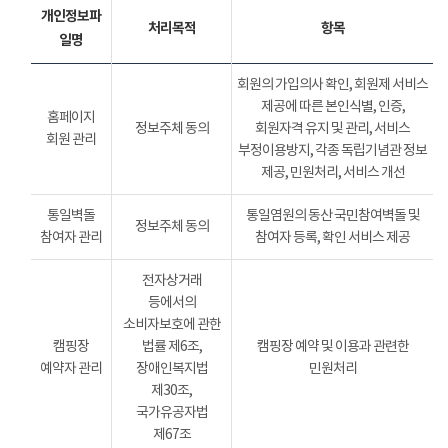
개인정보파
처리목적
항목
일명
회원의 가입의사 확인, 회원제 서비스
제공에 따른 본인식별, 인증,
홈페이지
정보주체 동의
회원자격 유지 및 관리, 서비스
회원 관리
부정이용방지, 각종 독립기념관 정보
제공, 민원처리, 서비스 개선
통일벽돌
통일염원의 동산 국민참여벽돌 및
정보주체 동의
참여자 관리
참여자 등록, 확인 서비스 제공
전자상거래
등에서의
소비자보호에 관한
캠핑장
법률 제6조,
캠핑장 예약 및 이용과 관련한
예약자 관리
장애인복지법
민원처리
제30조,
국가유공자법
제67조