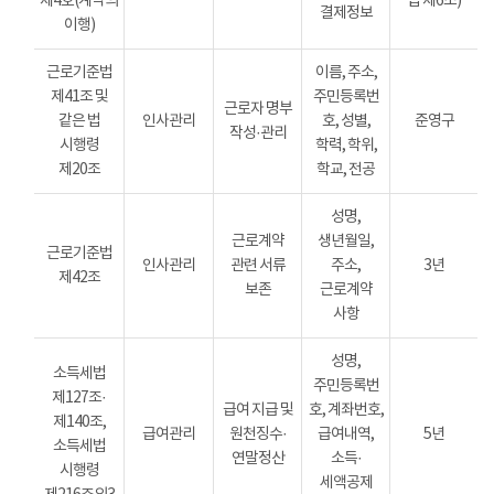
제4호(계약의
법 제6조)
결제정보
이행)
근로기준법
이름, 주소,
제41조 및
주민등록번
근로자 명부
같은 법
인사관리
호, 성별,
준영구
작성·관리
시행령
학력, 학위,
제20조
학교, 전공
성명,
근로계약
생년월일,
근로기준법
인사관리
관련 서류
주소,
3년
제42조
보존
근로계약
사항
성명,
소득세법
주민등록번
제127조·
급여 지급 및
호, 계좌번호,
제140조,
급여관리
원천징수·
급여내역,
5년
소득세법
연말정산
소득·
시행령
세액공제