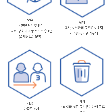
보유
위탁
ㆍ민원 처리 후 1년
ㆍ행사, 시설관리 등 필요시 위탁
ㆍ교육, 장소 대여 등 서비스 후 1년
ㆍ시스템 등의 관리 위탁
(결재정보는 5년)
파기
제공
ㆍ데이터 서류 등 보유기간 만료 후
ㆍ만족도 조사