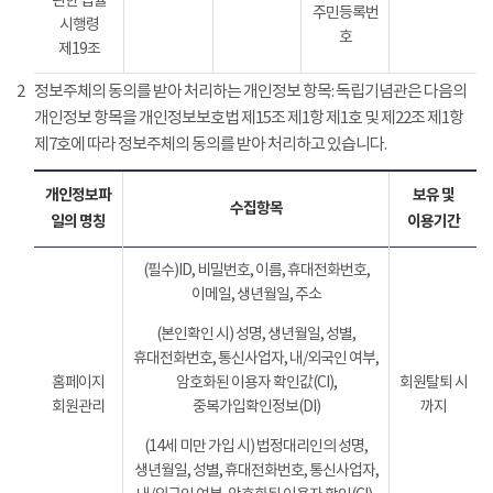
관한 법률
주민등록번
시행령
호
제19조
2
정보주체의 동의를 받아 처리하는 개인정보 항목: 독립기념관은 다음의
개인정보 항목을 개인정보보호법 제15조 제1항 제1호 및 제22조 제1항
제7호에 따라 정보주체의 동의를 받아 처리하고 있습니다.
개인정보파
보유 및
수집항목
일의 명칭
이용기간
(필수)ID, 비밀번호, 이름, 휴대전화번호,
이메일, 생년월일, 주소
(본인확인 시) 성명, 생년월일, 성별,
휴대전화번호, 통신사업자, 내/외국인 여부,
홈페이지
암호화된 이용자 확인값(CI),
회원탈퇴 시
회원관리
중복가입확인정보(DI)
까지
(14세 미만 가입 시) 법정대리인의 성명,
생년월일, 성별, 휴대전화번호, 통신사업자,