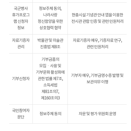
국군병사
정보주체 동의,
휴가프로그
나라사랑
현충시설 기념관 안내 앱을 이용한
램 신청자
정신함양을 위한
전시관 관람 인증 및 관련 민원처리
정보
상호협력 협약
자료기증자
박물관 및 미술관
자료기증자 예우, 기증자료 연구,
관리
진흥법 제8조
관련 민원처리
기부금품의
모집ㆍ사용 및
기부문화 활성화에
기부자 예우, 기부금영수증 발행 및
기부신청자
관한 법률 제7조,
보관의무 이행
소득세법
제81조의7,
제160조의3
국민참여자
정보주체 동의
자문 및 평가 위원회 운영
문단