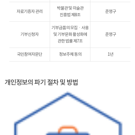
박물관 및 미술관
자료기증자 관리
준영구
진흥법 제8조
기부금품의 모집ㆍ사용
기부신청자
및 기부문화 활성화에
준영구
관한 법률 제7조
국민참여자문단
정보주체 동의
1년
개인정보의 파기 절차 및 방법