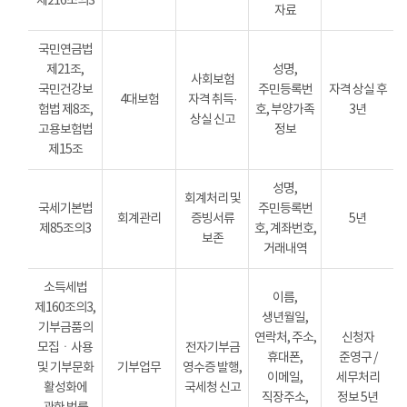
제216조의3
자료
국민연금법
제21조,
성명,
사회보험
국민건강보
주민등록번
자격 상실 후
4대보험
자격 취득·
험법 제8조,
호, 부양가족
3년
상실 신고
고용보험법
정보
제15조
성명,
회계처리 및
국세기본법
주민등록번
회계관리
증빙서류
5년
제85조의3
호, 계좌번호,
보존
거래내역
소득세법
이름,
제160조의3,
생년월일,
기부금품의
연락처, 주소,
신청자
모집ㆍ사용
전자기부금
휴대폰,
준영구 /
및 기부문화
기부업무
영수증 발행,
이메일,
세무처리
활성화에
국세청 신고
직장주소,
정보 5년