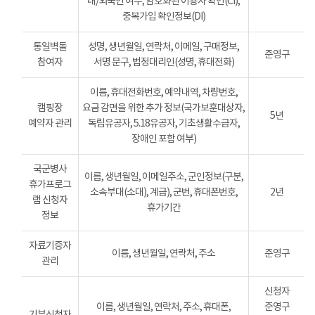
내/외국인 여부, 암호화된 이용자 확인(CI),
중복가입 확인정보(DI)
통일벽돌
성명, 생년월일, 연락처, 이메일, 구매정보,
준영구
참여자
서명 문구, 법정대리인(성명, 휴대전화)
이름, 휴대전화번호, 예약내역, 차량번호,
캠핑장
요금 감면을 위한 추가 정보(국가보훈대상자,
5년
예약자 관리
독립유공자, 5.18유공자, 기초생활수급자,
장애인 포함 여부)
국군병사
이름, 생년월일, 이메일주소, 군인정보(구분,
휴가프로그
소속부대(소대), 계급), 군번, 휴대폰번호,
2년
램 신청자
휴가기간
정보
자료기증자
이름, 생년월일, 연락처, 주소
준영구
관리
신청자
이름, 생년월일, 연락처, 주소, 휴대폰,
준영구
기부신청자