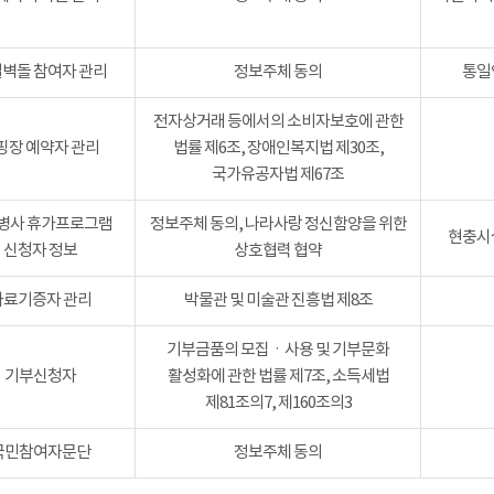
벽돌 참여자 관리
정보주체 동의
통일
전자상거래 등에서의 소비자보호에 관한
핑장 예약자 관리
법률 제6조, 장애인복지법 제30조,
국가유공자법 제67조
병사 휴가프로그램
정보주체 동의, 나라사랑 정신함양을 위한
현충시설
신청자 정보
상호협력 협약
자료기증자 관리
박물관 및 미술관 진흥법 제8조
기부금품의 모집ㆍ사용 및 기부문화
기부신청자
활성화에 관한 법률 제7조, 소득세법
제81조의7, 제160조의3
국민참여자문단
정보주체 동의