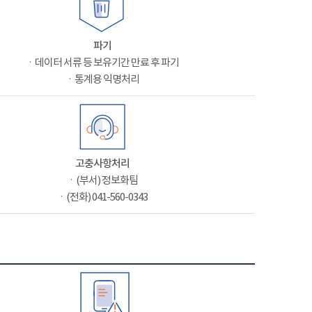
파기
ㆍ데이터 서류 등 보유기간 만료 후 파기
ㆍ통계용 익명처리
고충사항처리
ㆍ(부서) 정보화팀
ㆍ(전화) 041-560-0343