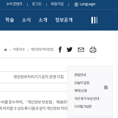
수어 콘텐츠
로그인
회원가입
Language
학술
소식
소개
정보공개
이용안내
개인정보처리방침
관람안내
영상정보처리기기 설치·운영 지침
오늘의 일정
예약/신청
국군 휴가 보상 안내
바를 준수하여, 「개인정보 보호법」 제30조에 따라
디지털기념관
게 처리할 수 있도록 다음과 같이 개인정보 처리방침을