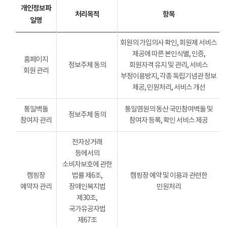
개인정보파
처리목적
항목
일명
회원의 가입의사 확인, 회원제 서비스
제공에 따른 본인식별, 인증,
홈페이지
정보주체 동의
회원자격 유지 및 관리, 서비스
회원 관리
부정이용방지, 각종 독립기념관 정보
제공, 민원처리, 서비스 개선
통일벽돌
통일염원의 동산 국민참여벽돌 및
정보주체 동의
참여자 관리
참여자 등록, 확인 서비스 제공
전자상거래
등에서의
소비자보호에 관한
캠핑장
법률 제6조,
캠핑장 예약 및 이용과 관련한
예약자 관리
장애인복지법
민원처리
제30조,
국가유공자법
제67조