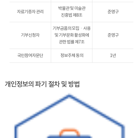
박물관 및 미술관
자료기증자 관리
준영구
진흥법 제8조
기부금품의 모집ㆍ사용
기부신청자
및 기부문화 활성화에
준영구
관한 법률 제7조
국민참여자문단
정보주체 동의
1년
개인정보의 파기 절차 및 방법