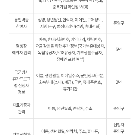
내/외국인 여부, 암호화된 이용자 확인(CI),
중복가입 확인정보(DI)
통일벽돌
성명, 생년월일, 연락처, 이메일, 구매정보,
준영구
참여자
서명 문구, 법정대리인(성명, 휴대전화)
이름, 휴대전화번호, 예약내역, 차량번호,
캠핑장
요금 감면을 위한 추가 정보(국가보훈대상자,
5년
예약자 관리
독립유공자, 5.18유공자, 기초생활수급자,
장애인 포함 여부)
국군병사
이름, 생년월일, 이메일주소, 군인정보(구분,
휴가프로그
소속부대(소대), 계급), 군번, 휴대폰번호,
2년
램 신청자
휴가기간
정보
자료기증자
이름, 생년월일, 연락처, 주소
준영구
관리
신청자
이름, 생년월일, 연락처, 주소, 휴대폰,
준영구
기부신청자