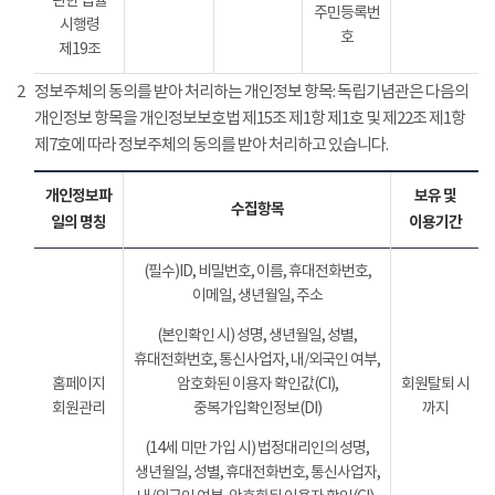
관한 법률
주민등록번
시행령
호
제19조
2
정보주체의 동의를 받아 처리하는 개인정보 항목: 독립기념관은 다음의
개인정보 항목을 개인정보보호법 제15조 제1항 제1호 및 제22조 제1항
제7호에 따라 정보주체의 동의를 받아 처리하고 있습니다.
개인정보파
보유 및
수집항목
일의 명칭
이용기간
(필수)ID, 비밀번호, 이름, 휴대전화번호,
이메일, 생년월일, 주소
(본인확인 시) 성명, 생년월일, 성별,
휴대전화번호, 통신사업자, 내/외국인 여부,
홈페이지
암호화된 이용자 확인값(CI),
회원탈퇴 시
회원관리
중복가입확인정보(DI)
까지
(14세 미만 가입 시) 법정대리인의 성명,
생년월일, 성별, 휴대전화번호, 통신사업자,