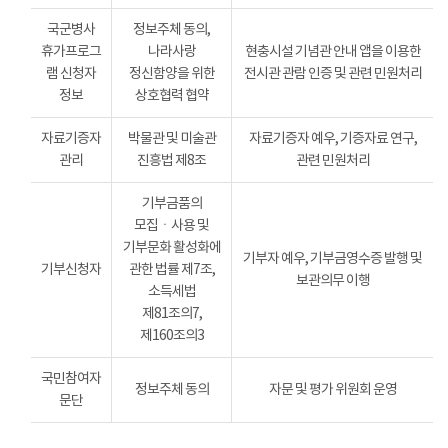
국군병사
정보주체 동의,
휴가프로그
나라사랑
현충시설 기념관 안내 앱을 이용한
램 신청자
정신함양을 위한
전시관 관람 인증 및 관련 민원처리
정보
상호협력 협약
자료기증자
박물관 및 미술관
자료기증자 예우, 기증자료 연구,
관리
진흥법 제8조
관련 민원처리
기부금품의
모집ㆍ사용 및
기부문화 활성화에
기부자 예우, 기부금영수증 발행 및
기부신청자
관한 법률 제7조,
보관의무 이행
소득세법
제81조의7,
제160조의3
국민참여자
정보주체 동의
자문 및 평가 위원회 운영
문단