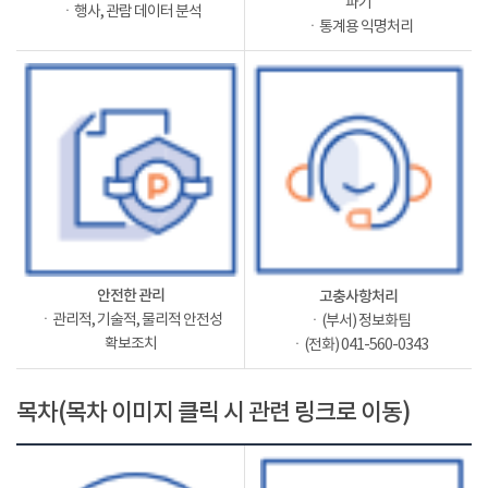
파기
ㆍ행사, 관람 데이터 분석
ㆍ통계용 익명처리
안전한 관리
고충사항처리
ㆍ관리적, 기술적, 물리적 안전성
ㆍ(부서) 정보화팀
확보조치
ㆍ(전화) 041-560-0343
목차(목차 이미지 클릭 시 관련 링크로 이동)