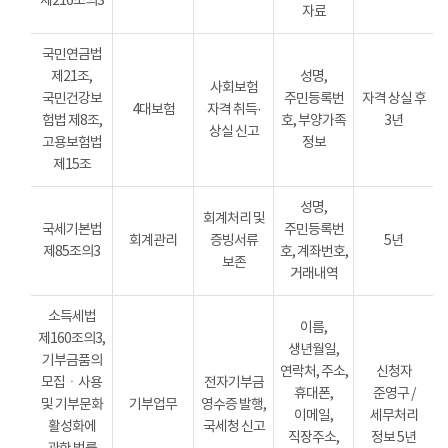
제216조의3
자료
국민연금법
제21조,
성명,
사회보험
국민건강보
주민등록번
자격 상실 후
4대보험
자격 취득·
험법 제8조,
호, 부양가족
3년
상실 신고
고용보험법
정보
제15조
성명,
회계처리 및
국세기본법
주민등록번
회계관리
증빙서류
5년
제85조의3
호, 계좌번호,
보존
거래내역
소득세법
이름,
제160조의3,
생년월일,
기부금품의
연락처, 주소,
신청자
모집ㆍ사용
전자기부금
휴대폰,
준영구 /
및 기부문화
기부업무
영수증 발행,
이메일,
세무처리
활성화에
국세청 신고
직장주소,
정보 5년