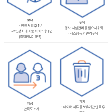
보유
위탁
ㆍ민원 처리 후 1년
ㆍ행사, 시설관리 등 필요시 위탁
ㆍ교육, 장소 대여 등 서비스 후 1년
ㆍ시스템 등의 관리 위탁
(결재정보는 5년)
파기
제공
ㆍ데이터 서류 등 보유기간 만료 후
ㆍ만족도 조사