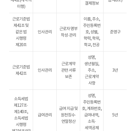
제4호(계약의
법 제6조)
결제정보
이행)
근로기준법
이름, 주소,
제41조 및
주민등록번
근로자 명부
같은 법
인사관리
호, 성별,
준영구
작성·관리
시행령
학력, 학위,
제20조
학교, 전공
성명,
근로계약
생년월일,
근로기준법
인사관리
관련 서류
주소,
3년
제42조
보존
근로계약
사항
성명,
소득세법
주민등록번
제127조·
급여 지급 및
호, 계좌번호,
제140조,
급여관리
원천징수·
급여내역,
5년
소득세법
연말정산
소득·
시행령
세액공제