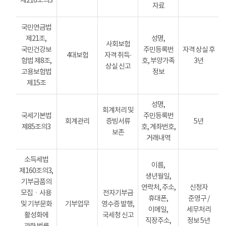
제216조의3
자료
국민연금법
제21조,
성명,
사회보험
국민건강보
주민등록번
자격 상실 후
4대보험
자격 취득·
험법 제8조,
호, 부양가족
3년
상실 신고
고용보험법
정보
제15조
성명,
회계처리 및
국세기본법
주민등록번
회계관리
증빙서류
5년
제85조의3
호, 계좌번호,
보존
거래내역
소득세법
이름,
제160조의3,
생년월일,
기부금품의
연락처, 주소,
신청자
모집ㆍ사용
전자기부금
휴대폰,
준영구 /
및 기부문화
기부업무
영수증 발행,
이메일,
세무처리
활성화에
국세청 신고
직장주소,
정보 5년