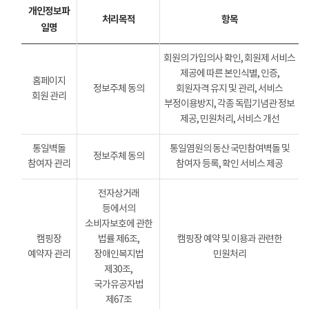
개인정보파
처리목적
항목
일명
회원의 가입의사 확인, 회원제 서비스
제공에 따른 본인식별, 인증,
홈페이지
정보주체 동의
회원자격 유지 및 관리, 서비스
회원 관리
부정이용방지, 각종 독립기념관 정보
제공, 민원처리, 서비스 개선
통일벽돌
통일염원의 동산 국민참여벽돌 및
정보주체 동의
참여자 관리
참여자 등록, 확인 서비스 제공
전자상거래
등에서의
소비자보호에 관한
캠핑장
법률 제6조,
캠핑장 예약 및 이용과 관련한
예약자 관리
장애인복지법
민원처리
제30조,
국가유공자법
제67조