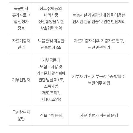
국군병사
정보주체 동의,
휴가프로그
나라사랑
현충시설 기념관 안내 앱을 이용한
램 신청자
정신함양을 위한
전시관 관람 인증 및 관련 민원처리
정보
상호협력 협약
자료기증자
박물관 및 미술관
자료기증자 예우, 기증자료 연구,
관리
진흥법 제8조
관련 민원처리
기부금품의
모집ㆍ사용 및
기부문화 활성화에
기부자 예우, 기부금영수증 발행 및
기부신청자
관한 법률 제7조,
보관의무 이행
소득세법
제81조의7,
제160조의3
국민참여자
정보주체 동의
자문 및 평가 위원회 운영
문단