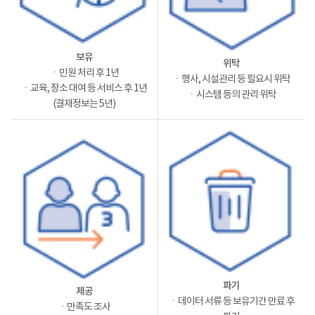
보유
위탁
ㆍ민원 처리 후 1년
ㆍ행사, 시설관리 등 필요시 위탁
ㆍ교육, 장소 대여 등 서비스 후 1년
ㆍ시스템 등의 관리 위탁
(결재정보는 5년)
파기
제공
ㆍ데이터 서류 등 보유기간 만료 후
ㆍ만족도 조사