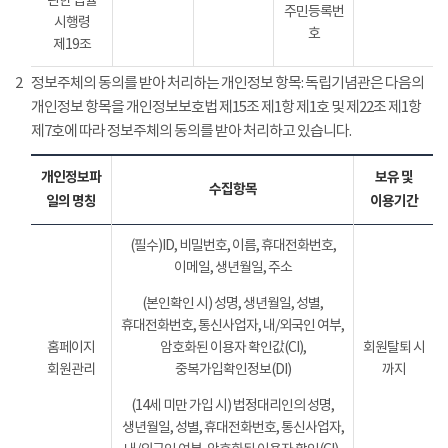
관한 법률
주민등록번
시행령
호
제19조
2
정보주체의 동의를 받아 처리하는 개인정보 항목: 독립기념관은 다음의
개인정보 항목을 개인정보보호법 제15조 제1항 제1호 및 제22조 제1항
제7호에 따라 정보주체의 동의를 받아 처리하고 있습니다.
개인정보파
보유 및
수집항목
일의 명칭
이용기간
(필수)ID, 비밀번호, 이름, 휴대전화번호,
이메일, 생년월일, 주소
(본인확인 시) 성명, 생년월일, 성별,
휴대전화번호, 통신사업자, 내/외국인 여부,
홈페이지
암호화된 이용자 확인값(CI),
회원탈퇴 시
회원관리
중복가입확인정보(DI)
까지
(14세 미만 가입 시) 법정대리인의 성명,
생년월일, 성별, 휴대전화번호, 통신사업자,