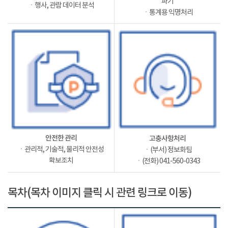
파기
ㆍ행사, 관람 데이터 분석
ㆍ통계용 익명처리
안전한 관리
고충사항처리
ㆍ관리적, 기술적, 물리적 안전성
ㆍ(부서) 정보화팀
확보조치
ㆍ(전화) 041-560-0343
목차(목차 이미지 클릭 시 관련 링크로 이동)