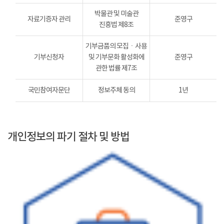
박물관 및 미술관
자료기증자 관리
준영구
진흥법 제8조
기부금품의 모집ㆍ사용
기부신청자
및 기부문화 활성화에
준영구
관한 법률 제7조
국민참여자문단
정보주체 동의
1년
개인정보의 파기 절차 및 방법