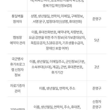
내/외국인 여부, 암호화된 이용자 확인(CI),
중복가입 확인정보(DI)
통일벽돌
성명, 생년월일, 연락처, 이메일, 구매정보,
준영구
참여자
서명 문구, 법정대리인(성명, 휴대전화)
이름, 휴대전화번호, 예약내역, 차량번호,
캠핑장
요금 감면을 위한 추가 정보(국가보훈대상자,
5년
예약자 관리
독립유공자, 5.18유공자, 기초생활수급자,
장애인 포함 여부)
국군병사
이름, 생년월일, 이메일주소, 군인정보(구분,
휴가프로그
소속부대(소대), 계급), 군번, 휴대폰번호,
2년
램 신청자
휴가기간
정보
자료기증자
이름, 생년월일, 연락처, 주소
준영구
관리
신청자
이름, 생년월일, 연락처, 주소, 휴대폰,
준영구
기부신청자