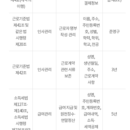
제4호(계약의
법 제6조)
결제정보
이행)
근로기준법
이름, 주소,
제41조 및
주민등록번
근로자 명부
같은 법
인사관리
호, 성별,
준영구
작성·관리
시행령
학력, 학위,
제20조
학교, 전공
성명,
근로계약
생년월일,
근로기준법
인사관리
관련 서류
주소,
3년
제42조
보존
근로계약
사항
성명,
소득세법
주민등록번
제127조·
급여 지급 및
호, 계좌번호,
제140조,
급여관리
원천징수·
급여내역,
5년
소득세법
연말정산
소득·
시행령
세액공제