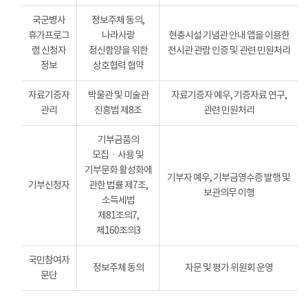
국군병사
정보주체 동의,
휴가프로그
나라사랑
현충시설 기념관 안내 앱을 이용한
램 신청자
정신함양을 위한
전시관 관람 인증 및 관련 민원처리
정보
상호협력 협약
자료기증자
박물관 및 미술관
자료기증자 예우, 기증자료 연구,
관리
진흥법 제8조
관련 민원처리
기부금품의
모집ㆍ사용 및
기부문화 활성화에
기부자 예우, 기부금영수증 발행 및
기부신청자
관한 법률 제7조,
보관의무 이행
소득세법
제81조의7,
제160조의3
국민참여자
정보주체 동의
자문 및 평가 위원회 운영
문단