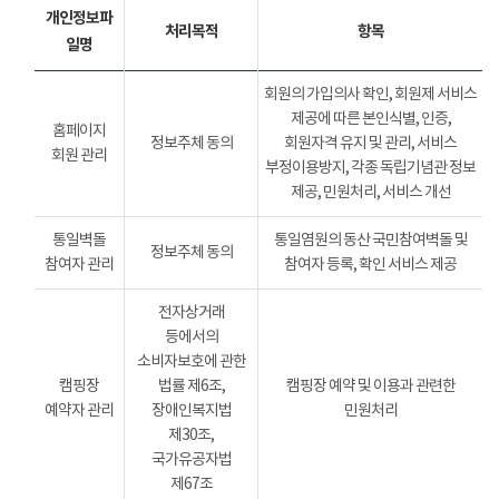
개인정보파
처리목적
항목
일명
회원의 가입의사 확인, 회원제 서비스
제공에 따른 본인식별, 인증,
홈페이지
정보주체 동의
회원자격 유지 및 관리, 서비스
회원 관리
부정이용방지, 각종 독립기념관 정보
제공, 민원처리, 서비스 개선
통일벽돌
통일염원의 동산 국민참여벽돌 및
정보주체 동의
참여자 관리
참여자 등록, 확인 서비스 제공
전자상거래
등에서의
소비자보호에 관한
캠핑장
법률 제6조,
캠핑장 예약 및 이용과 관련한
예약자 관리
장애인복지법
민원처리
제30조,
국가유공자법
제67조