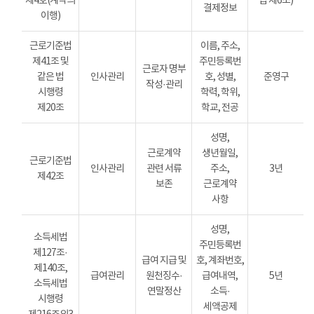
제4호(계약의
법 제6조)
결제정보
이행)
근로기준법
이름, 주소,
제41조 및
주민등록번
근로자 명부
같은 법
인사관리
호, 성별,
준영구
작성·관리
시행령
학력, 학위,
제20조
학교, 전공
성명,
근로계약
생년월일,
근로기준법
인사관리
관련 서류
주소,
3년
제42조
보존
근로계약
사항
성명,
소득세법
주민등록번
제127조·
급여 지급 및
호, 계좌번호,
제140조,
급여관리
원천징수·
급여내역,
5년
소득세법
연말정산
소득·
시행령
세액공제