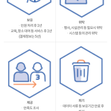
보유
위탁
ㆍ민원 처리 후 1년
ㆍ행사, 시설관리 등 필요시 위탁
ㆍ교육, 장소 대여 등 서비스 후 1년
ㆍ시스템 등의 관리 위탁
(결재정보는 5년)
파기
제공
ㆍ데이터 서류 등 보유기간 만료 후
ㆍ만족도 조사