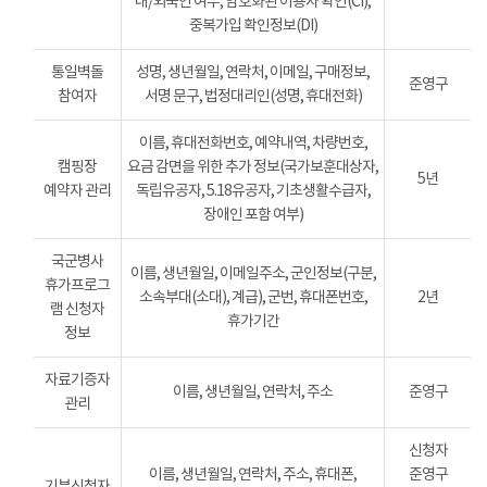
내/외국인 여부, 암호화된 이용자 확인(CI),
중복가입 확인정보(DI)
통일벽돌
성명, 생년월일, 연락처, 이메일, 구매정보,
준영구
참여자
서명 문구, 법정대리인(성명, 휴대전화)
이름, 휴대전화번호, 예약내역, 차량번호,
캠핑장
요금 감면을 위한 추가 정보(국가보훈대상자,
5년
예약자 관리
독립유공자, 5.18유공자, 기초생활수급자,
장애인 포함 여부)
국군병사
이름, 생년월일, 이메일주소, 군인정보(구분,
휴가프로그
소속부대(소대), 계급), 군번, 휴대폰번호,
2년
램 신청자
휴가기간
정보
자료기증자
이름, 생년월일, 연락처, 주소
준영구
관리
신청자
이름, 생년월일, 연락처, 주소, 휴대폰,
준영구
기부신청자