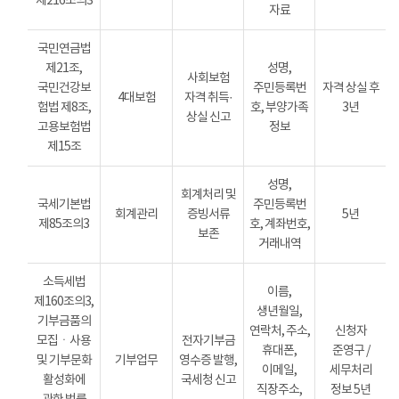
제216조의3
자료
국민연금법
제21조,
성명,
사회보험
국민건강보
주민등록번
자격 상실 후
4대보험
자격 취득·
험법 제8조,
호, 부양가족
3년
상실 신고
고용보험법
정보
제15조
성명,
회계처리 및
국세기본법
주민등록번
회계관리
증빙서류
5년
제85조의3
호, 계좌번호,
보존
거래내역
소득세법
이름,
제160조의3,
생년월일,
기부금품의
연락처, 주소,
신청자
모집ㆍ사용
전자기부금
휴대폰,
준영구 /
및 기부문화
기부업무
영수증 발행,
이메일,
세무처리
활성화에
국세청 신고
직장주소,
정보 5년