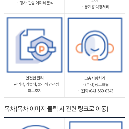
파기
ㆍ행사, 관람 데이터 분석
ㆍ통계용 익명처리
안전한 관리
고충사항처리
ㆍ관리적, 기술적, 물리적 안전성
ㆍ(부서) 정보화팀
확보조치
ㆍ(전화) 041-560-0343
목차(목차 이미지 클릭 시 관련 링크로 이동)