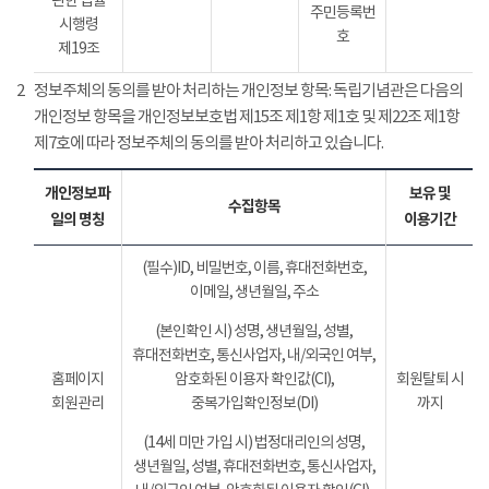
관한 법률
주민등록번
시행령
호
제19조
2
정보주체의 동의를 받아 처리하는 개인정보 항목: 독립기념관은 다음의
개인정보 항목을 개인정보보호법 제15조 제1항 제1호 및 제22조 제1항
제7호에 따라 정보주체의 동의를 받아 처리하고 있습니다.
개인정보파
보유 및
수집항목
일의 명칭
이용기간
(필수)ID, 비밀번호, 이름, 휴대전화번호,
이메일, 생년월일, 주소
(본인확인 시) 성명, 생년월일, 성별,
휴대전화번호, 통신사업자, 내/외국인 여부,
홈페이지
암호화된 이용자 확인값(CI),
회원탈퇴 시
회원관리
중복가입확인정보(DI)
까지
(14세 미만 가입 시) 법정대리인의 성명,
생년월일, 성별, 휴대전화번호, 통신사업자,