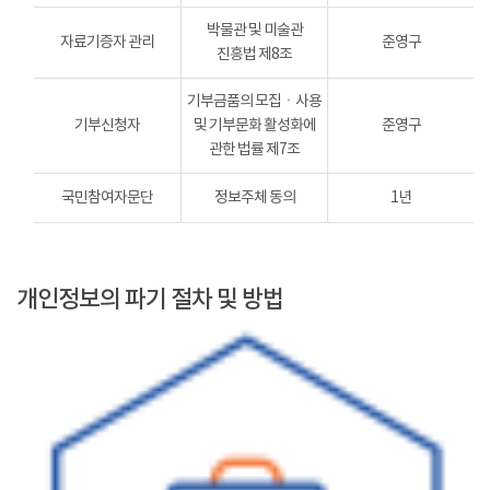
박물관 및 미술관
자료기증자 관리
준영구
진흥법 제8조
기부금품의 모집ㆍ사용
기부신청자
및 기부문화 활성화에
준영구
관한 법률 제7조
국민참여자문단
정보주체 동의
1년
개인정보의 파기 절차 및 방법