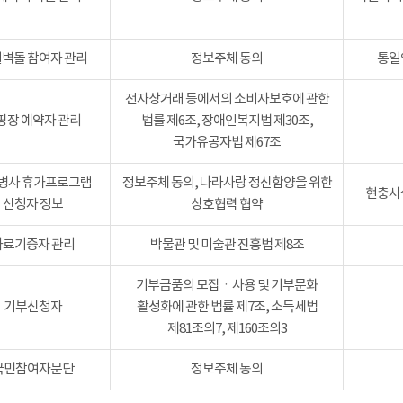
벽돌 참여자 관리
정보주체 동의
통일
전자상거래 등에서의 소비자보호에 관한
핑장 예약자 관리
법률 제6조, 장애인복지법 제30조,
국가유공자법 제67조
병사 휴가프로그램
정보주체 동의, 나라사랑 정신함양을 위한
현충시설
신청자 정보
상호협력 협약
자료기증자 관리
박물관 및 미술관 진흥법 제8조
기부금품의 모집ㆍ사용 및 기부문화
기부신청자
활성화에 관한 법률 제7조, 소득세법
제81조의7, 제160조의3
국민참여자문단
정보주체 동의