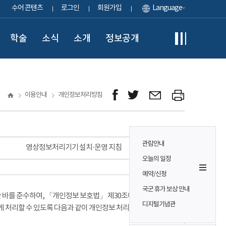
수어 콘텐츠
로그인
회원가입
Language
학술
소식
소개
정보공개
이용안내
개인정보처리방침
관람안내
영상정보처리기기 설치·운영 지침
오늘의 일정
예약/신청
국군 휴가 보상 안내
바를 준수하여, 「개인정보 보호법」 제30조에 따라
디지털기념관
게 처리할 수 있도록 다음과 같이 개인정보 처리방침을