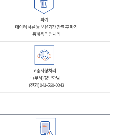
파기
ㆍ데이터 서류 등 보유기간 만료 후 파기
ㆍ통계용 익명처리
고충사항처리
ㆍ(부서) 정보화팀
ㆍ(전화) 041-560-0343