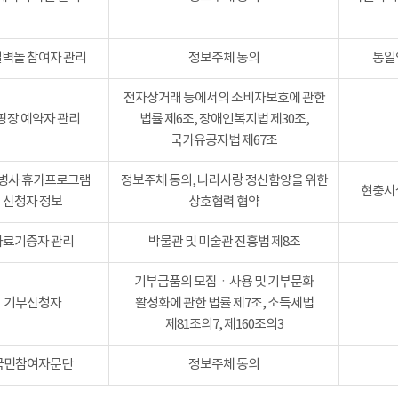
벽돌 참여자 관리
정보주체 동의
통일
전자상거래 등에서의 소비자보호에 관한
핑장 예약자 관리
법률 제6조, 장애인복지법 제30조,
국가유공자법 제67조
병사 휴가프로그램
정보주체 동의, 나라사랑 정신함양을 위한
현충시설
신청자 정보
상호협력 협약
자료기증자 관리
박물관 및 미술관 진흥법 제8조
기부금품의 모집ㆍ사용 및 기부문화
기부신청자
활성화에 관한 법률 제7조, 소득세법
제81조의7, 제160조의3
국민참여자문단
정보주체 동의