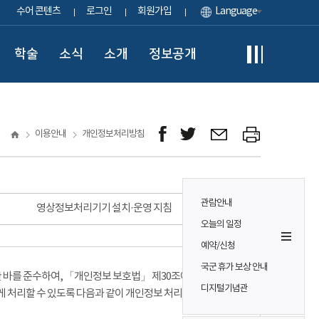
수어 콘텐츠
로그인
회원가입
Language
학술
소식
소개
정보공개
이용안내
개인정보처리방침
관람안내
영상정보처리기기 설치·운영 지침
오늘의 일정
예약/신청
국군 휴가 보상 안내
바를 준수하여, 「개인정보 보호법」 제30조에 따라
디지털기념관
게 처리할 수 있도록 다음과 같이 개인정보 처리방침을