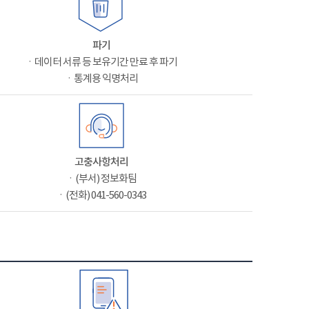
파기
ㆍ데이터 서류 등 보유기간 만료 후 파기
ㆍ통계용 익명처리
고충사항처리
ㆍ(부서) 정보화팀
ㆍ(전화) 041-560-0343