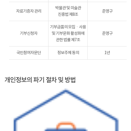
박물관 및 미술관
자료기증자 관리
준영구
진흥법 제8조
기부금품의 모집ㆍ사용
기부신청자
및 기부문화 활성화에
준영구
관한 법률 제7조
국민참여자문단
정보주체 동의
1년
개인정보의 파기 절차 및 방법