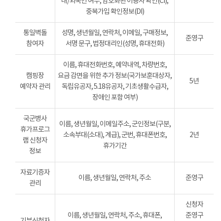
내/외국인 여부, 암호화된 이용자 확인(CI),
중복가입 확인정보(DI)
통일벽돌
성명, 생년월일, 연락처, 이메일, 구매정보,
준영구
참여자
서명 문구, 법정대리인(성명, 휴대전화)
이름, 휴대전화번호, 예약내역, 차량번호,
캠핑장
요금 감면을 위한 추가 정보(국가보훈대상자,
5년
예약자 관리
독립유공자, 5.18유공자, 기초생활수급자,
장애인 포함 여부)
국군병사
이름, 생년월일, 이메일주소, 군인정보(구분,
휴가프로그
소속부대(소대), 계급), 군번, 휴대폰번호,
2년
램 신청자
휴가기간
정보
자료기증자
이름, 생년월일, 연락처, 주소
준영구
관리
신청자
이름, 생년월일, 연락처, 주소, 휴대폰,
준영구
기부신청자