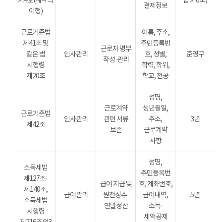
제4호(계약의
법 제6조)
결제정보
이행)
근로기준법
이름, 주소,
제41조 및
주민등록번
근로자 명부
같은 법
인사관리
호, 성별,
준영구
작성·관리
시행령
학력, 학위,
제20조
학교, 전공
성명,
근로계약
생년월일,
근로기준법
인사관리
관련 서류
주소,
3년
제42조
보존
근로계약
사항
성명,
소득세법
주민등록번
제127조·
급여 지급 및
호, 계좌번호,
제140조,
급여관리
원천징수·
급여내역,
5년
소득세법
연말정산
소득·
시행령
세액공제