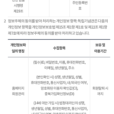
관한 법률
주민등록번
시행령
호
제19조
2
정보주체의 동의를 받아 처리하는 개인정보 항목: 독립기념관은 다음의
개인정보 항목을 개인정보보호법 제15조 제1항 제1호 및 제22조 제1항
제7호에 따라 정보주체의 동의를 받아 처리하고 있습니다.
개인정보파
보유 및
수집항목
일의 명칭
이용기간
(필수)ID, 비밀번호, 이름, 휴대전화번호,
이메일, 생년월일, 주소
(본인확인 시) 성명, 생년월일, 성별,
휴대전화번호, 통신사업자, 내/외국인 여부,
홈페이지
암호화된 이용자 확인값(CI),
회원탈퇴 시
회원관리
중복가입확인정보(DI)
까지
(14세 미만 가입 시) 법정대리인의 성명,
생년월일, 성별, 휴대전화번호, 통신사업자,