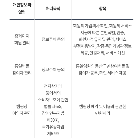
개인정보파
처리목적
항목
일명
회원의 가입의사 확인, 회원제 서비스
제공에 따른 본인식별, 인증,
홈페이지
정보주체 동의
회원자격 유지 및 관리, 서비스
회원 관리
부정이용방지, 각종 독립기념관 정보
제공, 민원처리, 서비스 개선
통일벽돌
통일염원의 동산 국민참여벽돌 및
정보주체 동의
참여자 관리
참여자 등록, 확인 서비스 제공
전자상거래
등에서의
소비자보호에 관한
캠핑장
법률 제6조,
캠핑장 예약 및 이용과 관련한
예약자 관리
장애인복지법
민원처리
제30조,
국가유공자법
제67조