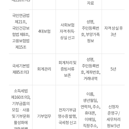
제216조의3
자료
국민연금법
제21조,
성명,
사회보험
국민건강보
주민등록번
자격 상실 후
4대보험
자격 취득·
험법 제8조,
호, 부양가족
3년
상실 신고
고용보험법
정보
제15조
성명,
회계처리 및
국세기본법
주민등록번
회계관리
증빙서류
5년
제85조의3
호, 계좌번호,
보존
거래내역
소득세법
이름,
제160조의3,
생년월일,
기부금품의
연락처, 주소,
신청자
모집ㆍ사용
전자기부금
휴대폰,
준영구 /
및 기부문화
기부업무
영수증 발행,
이메일,
세무처리
활성화에
국세청 신고
직장주소,
정보 5년