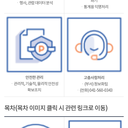
파기
ㆍ행사, 관람 데이터 분석
ㆍ통계용 익명처리
안전한 관리
고충사항처리
ㆍ관리적, 기술적, 물리적 안전성
ㆍ(부서) 정보화팀
확보조치
ㆍ(전화) 041-560-0343
목차(목차 이미지 클릭 시 관련 링크로 이동)