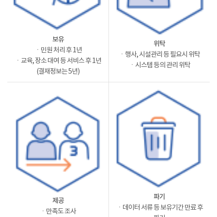
보유
위탁
ㆍ민원 처리 후 1년
ㆍ행사, 시설관리 등 필요시 위탁
ㆍ교육, 장소 대여 등 서비스 후 1년
ㆍ시스템 등의 관리 위탁
(결재정보는 5년)
파기
제공
ㆍ데이터 서류 등 보유기간 만료 후
ㆍ만족도 조사