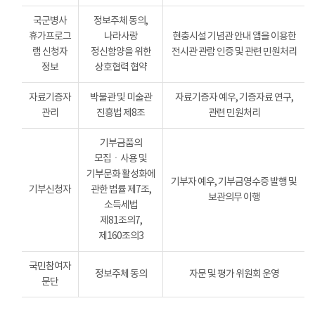
국군병사
정보주체 동의,
휴가프로그
나라사랑
현충시설 기념관 안내 앱을 이용한
램 신청자
정신함양을 위한
전시관 관람 인증 및 관련 민원처리
정보
상호협력 협약
자료기증자
박물관 및 미술관
자료기증자 예우, 기증자료 연구,
관리
진흥법 제8조
관련 민원처리
기부금품의
모집ㆍ사용 및
기부문화 활성화에
기부자 예우, 기부금영수증 발행 및
기부신청자
관한 법률 제7조,
보관의무 이행
소득세법
제81조의7,
제160조의3
국민참여자
정보주체 동의
자문 및 평가 위원회 운영
문단