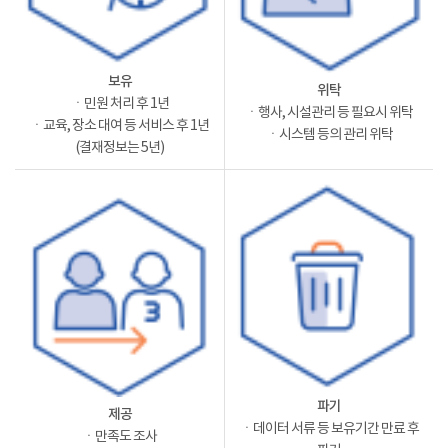
보유
위탁
ㆍ민원 처리 후 1년
ㆍ행사, 시설관리 등 필요시 위탁
ㆍ교육, 장소 대여 등 서비스 후 1년
ㆍ시스템 등의 관리 위탁
(결재정보는 5년)
파기
제공
ㆍ데이터 서류 등 보유기간 만료 후
ㆍ만족도 조사