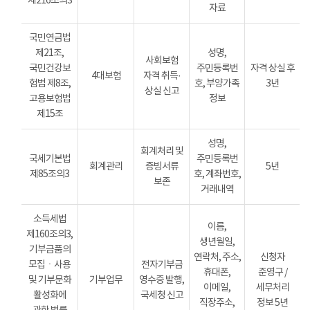
제216조의3
자료
국민연금법
제21조,
성명,
사회보험
국민건강보
주민등록번
자격 상실 후
4대보험
자격 취득·
험법 제8조,
호, 부양가족
3년
상실 신고
고용보험법
정보
제15조
성명,
회계처리 및
국세기본법
주민등록번
회계관리
증빙서류
5년
제85조의3
호, 계좌번호,
보존
거래내역
소득세법
이름,
제160조의3,
생년월일,
기부금품의
연락처, 주소,
신청자
모집ㆍ사용
전자기부금
휴대폰,
준영구 /
및 기부문화
기부업무
영수증 발행,
이메일,
세무처리
활성화에
국세청 신고
직장주소,
정보 5년