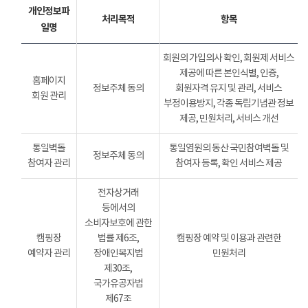
개인정보파
처리목적
항목
일명
회원의 가입의사 확인, 회원제 서비스
제공에 따른 본인식별, 인증,
홈페이지
정보주체 동의
회원자격 유지 및 관리, 서비스
회원 관리
부정이용방지, 각종 독립기념관 정보
제공, 민원처리, 서비스 개선
통일벽돌
통일염원의 동산 국민참여벽돌 및
정보주체 동의
참여자 관리
참여자 등록, 확인 서비스 제공
전자상거래
등에서의
소비자보호에 관한
캠핑장
법률 제6조,
캠핑장 예약 및 이용과 관련한
예약자 관리
장애인복지법
민원처리
제30조,
국가유공자법
제67조