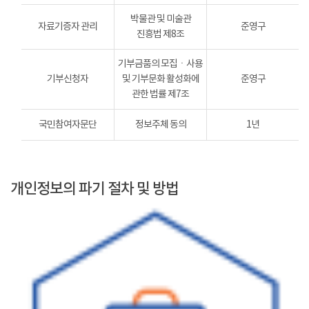
박물관 및 미술관
자료기증자 관리
준영구
진흥법 제8조
기부금품의 모집ㆍ사용
기부신청자
및 기부문화 활성화에
준영구
관한 법률 제7조
국민참여자문단
정보주체 동의
1년
개인정보의 파기 절차 및 방법