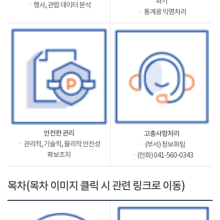
파기
ㆍ행사, 관람 데이터 분석
ㆍ통계용 익명처리
안전한 관리
고충사항처리
ㆍ관리적, 기술적, 물리적 안전성
ㆍ(부서) 정보화팀
확보조치
ㆍ(전화) 041-560-0343
목차(목차 이미지 클릭 시 관련 링크로 이동)