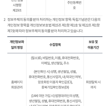
관한 법률
주민등록번
시행령
호
제19조
2
정보주체의 동의를 받아 처리하는 개인정보 항목: 독립기념관은 다음의
개인정보 항목을 개인정보보호법 제15조 제1항 제1호 및 제22조 제1항
제7호에 따라 정보주체의 동의를 받아 처리하고 있습니다.
개인정보파
보유 및
수집항목
일의 명칭
이용기간
(필수)ID, 비밀번호, 이름, 휴대전화번호,
이메일, 생년월일, 주소
(본인확인 시) 성명, 생년월일, 성별,
휴대전화번호, 통신사업자, 내/외국인 여부,
홈페이지
암호화된 이용자 확인값(CI),
회원탈퇴 시
회원관리
중복가입확인정보(DI)
까지
(14세 미만 가입 시) 법정대리인의 성명,
생년월일, 성별, 휴대전화번호, 통신사업자,