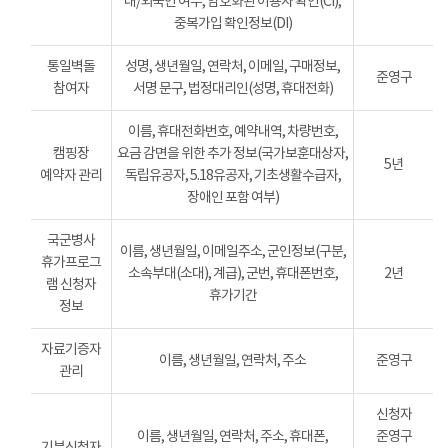
내/외국인 여부, 암호화된 이용자 확인(CI),
중복가입 확인정보(DI)
통일벽돌
성명, 생년월일, 연락처, 이메일, 구매정보,
준영구
참여자
서명 문구, 법정대리인(성명, 휴대전화)
이름, 휴대전화번호, 예약내역, 차량번호,
캠핑장
요금 감면을 위한 추가 정보(국가보훈대상자,
5년
예약자 관리
독립유공자, 5.18유공자, 기초생활수급자,
장애인 포함 여부)
국군병사
이름, 생년월일, 이메일주소, 군인정보(구분,
휴가프로그
소속부대(소대), 계급), 군번, 휴대폰번호,
2년
램 신청자
휴가기간
정보
자료기증자
이름, 생년월일, 연락처, 주소
준영구
관리
신청자
이름, 생년월일, 연락처, 주소, 휴대폰,
준영구
기부신청자