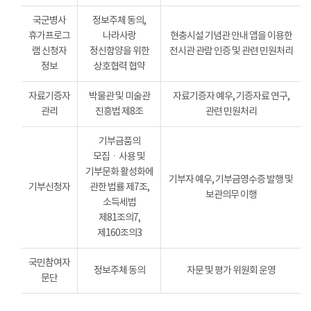
국군병사
정보주체 동의,
휴가프로그
나라사랑
현충시설 기념관 안내 앱을 이용한
램 신청자
정신함양을 위한
전시관 관람 인증 및 관련 민원처리
정보
상호협력 협약
자료기증자
박물관 및 미술관
자료기증자 예우, 기증자료 연구,
관리
진흥법 제8조
관련 민원처리
기부금품의
모집ㆍ사용 및
기부문화 활성화에
기부자 예우, 기부금영수증 발행 및
기부신청자
관한 법률 제7조,
보관의무 이행
소득세법
제81조의7,
제160조의3
국민참여자
정보주체 동의
자문 및 평가 위원회 운영
문단