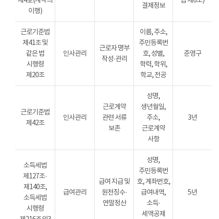
제4호(계약의
법 제6조)
결제정보
이행)
근로기준법
이름, 주소,
제41조 및
주민등록번
근로자 명부
같은 법
인사관리
호, 성별,
준영구
작성·관리
시행령
학력, 학위,
제20조
학교, 전공
성명,
근로계약
생년월일,
근로기준법
인사관리
관련 서류
주소,
3년
제42조
보존
근로계약
사항
성명,
소득세법
주민등록번
제127조·
급여 지급 및
호, 계좌번호,
제140조,
급여관리
원천징수·
급여내역,
5년
소득세법
연말정산
소득·
시행령
세액공제